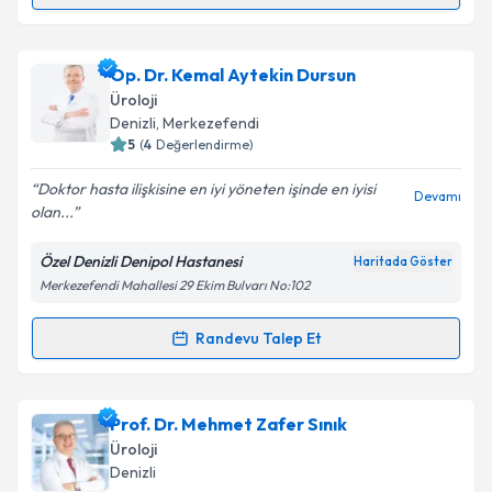
Randevu Takvimi Talebi
Prof. Dr. Erdal Kukul
için randevu takvimi talebi
Op. Dr. Kemal Aytekin Dursun
oluşturun. Size bu uzmandan randevu almanız için bir
Üroloji
takvim hazırlandığında e-posta ile bilgilendireceğiz.
Denizli
, Merkezefendi
5
(
4
Değerlendirme)
E-posta Adresiniz
Doktor hasta ilişkisine en iyi yöneten işinde en iyisi
Devamı
olan...
Özel Denizli Denipol Hastanesi
Haritada Göster
Kişisel verilerimin işlenmesine ilişkin
Aydınlatma
Merkezefendi Mahallesi 29 Ekim Bulvarı No:102
Metni
'ni okudum ve kişisel verilerimin belirtilen
kapsamda işlenmesini kabul ediyorum.
Randevu Talep Et
Randevu Takvimi Talebi
Takvim Talebini Gönder
Op. Dr. Kemal Aytekin Dursun
için randevu takvimi
Prof. Dr. Mehmet Zafer Sınık
talebi oluşturun. Size bu uzmandan randevu almanız
Üroloji
için bir takvim hazırlandığında e-posta ile
Denizli
bilgilendireceğiz.