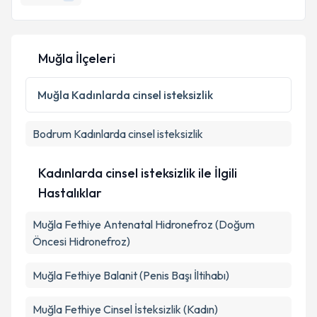
E-posta Adresiniz
Muğla İlçeleri
Kişisel verilerimin işlenmesine ilişkin
Aydınlatma
Muğla
Kadınlarda cinsel isteksizlik
Metni
'ni okudum ve kişisel verilerimin belirtilen
kapsamda işlenmesini kabul ediyorum.
Bodrum
Kadınlarda cinsel isteksizlik
Takvim Talebini Gönder
Kadınlarda cinsel isteksizlik ile İlgili
Hastalıklar
Muğla Fethiye Antenatal Hidronefroz (Doğum
Öncesi Hidronefroz)
Muğla Fethiye Balanit (Penis Başı İltihabı)
Muğla Fethiye Cinsel İsteksizlik (Kadın)