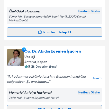
E-posta Adresiniz
Özel Odak Hastanesi
Haritada Göster
Sümer Mh., Saraylar, İzmir Asfaltı Üzeri, No:18, 20010 Denizli
Merkez/Denizli
Randevu Talep Et
Kişisel verilerimin işlenmesine ilişkin
Aydınlatma
Randevu Takvimi Talebi
Metni
'ni okudum ve kişisel verilerimin belirtilen
kapsamda işlenmesini kabul ediyorum.
Prof. Dr. Mehmet Zafer Sınık
için randevu takvimi
Op. Dr. Abidin Egemen İşgören
talebi oluşturun. Size bu uzmandan randevu almanız
Üroloji
Takvim Talebini Gönder
için bir takvim hazırlandığında e-posta ile
Antalya
, Kepez
bilgilendireceğiz.
5
(
18
Değerlendirme)
E-posta Adresiniz
Arkadaşım aracılığıyla tanıştım. Babamın hastalığını
Devamı
takip ediyor. Şu ana kadar...
Memorial Antalya Hastanesi
Haritada Göster
Zafer Mah. Yıldırım Beyazıt Cad. No: 91
Kişisel verilerimin işlenmesine ilişkin
Aydınlatma
Metni
'ni okudum ve kişisel verilerimin belirtilen
kapsamda işlenmesini kabul ediyorum.