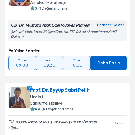
Antalya
, Muratpaşa
5
(
1
Değerlendirme)
E-posta Adresiniz
Op. Dr. Mustafa Atak Özel Muayenehanesi
Haritada Göster
Şirinyalı Mah. İsmet Gökşen Cad. No:107 Veli sulu 2 apartmanı Kat:2
Daire :4
Kişisel verilerimin işlenmesine ilişkin
Aydınlatma
Metni
'ni okudum ve kişisel verilerimin belirtilen
En Yakın Saatler
kapsamda işlenmesini kabul ediyorum.
Yarın
Yarın
Yarın
Daha Fazla
09:00
09:30
10:00
Takvim Talebini Gönder
Prof. Dr. Eyyüp Sabri Pelit
Üroloji
Şanlıurfa
, Haliliye
4.6
(
4
Değerlendirme)
Dr eyyüp beyin anlayış ve yaklaşımı ve deneyimi
Devamı
süper