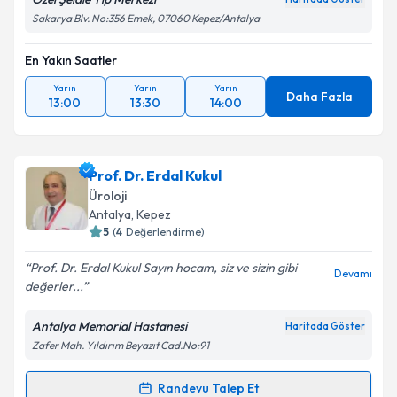
Sakarya Blv. No:356 Emek, 07060 Kepez/Antalya
Takvim Talebini Gönder
En Yakın Saatler
Yarın
Yarın
Yarın
Daha Fazla
13:00
13:30
14:00
Prof. Dr. Erdal Kukul
Üroloji
Antalya
, Kepez
5
(
4
Değerlendirme)
Prof. Dr. Erdal Kukul Sayın hocam, siz ve sizin gibi
Devamı
değerler...
Antalya Memorial Hastanesi
Haritada Göster
Zafer Mah. Yıldırım Beyazıt Cad.No:91
Randevu Talep Et