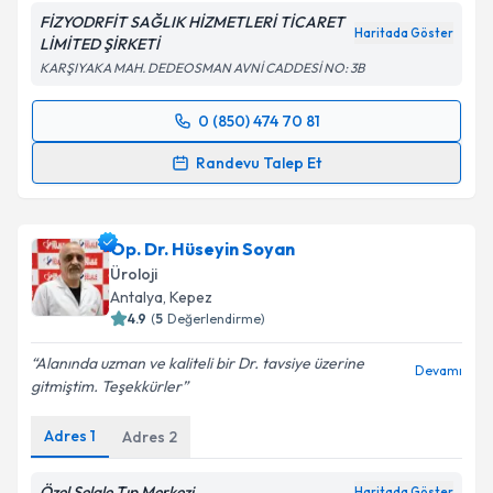
FİZYODRFİT SAĞLIK HİZMETLERİ TİCARET
Haritada Göster
LİMİTED ŞİRKETİ
KARŞIYAKA MAH. DEDEOSMAN AVNİ CADDESİ NO: 3B
0 (850) 474 70 81
Randevu Takvimi Talebi
Randevu Talep Et
Prof. Dr. Eyyüp Sabri Pelit
için randevu takvimi
talebi oluşturun. Size bu uzmandan randevu almanız
Op. Dr. Hüseyin Soyan
için bir takvim hazırlandığında e-posta ile
bilgilendireceğiz.
Üroloji
Antalya
, Kepez
E-posta Adresiniz
4.9
(
5
Değerlendirme)
Alanında uzman ve kaliteli bir Dr. tavsiye üzerine
Devamı
gitmiştim. Teşekkürler
Kişisel verilerimin işlenmesine ilişkin
Aydınlatma
Adres
1
Adres
2
Metni
'ni okudum ve kişisel verilerimin belirtilen
kapsamda işlenmesini kabul ediyorum.
Özel Şelale Tıp Merkezi
Haritada Göster