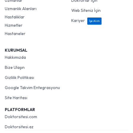
Uzmanlar
Doktorlar İçin
Uzmanlık Alanları
Web Siteniz İçin
Hastalıklar
Kariyer
İşe Alım
Hizmetler
Hastaneler
KURUMSAL
Hakkımızda
Bize Ulaşın
Gizlilik Politikası
Google Takvim Entegrasyonu
Site Haritası
PLATFORMLAR
Doktorsitesi.com
Doktorsitesi.az