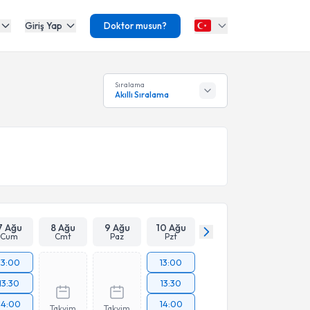
Giriş Yap
Doktor musun?
Sıralama
Akıllı Sıralama
7 Ağu
8 Ağu
9 Ağu
10 Ağu
Cum
Cmt
Paz
Pzt
13:00
13:00
13:30
13:30
14:00
14:00
Takvim
Takvim