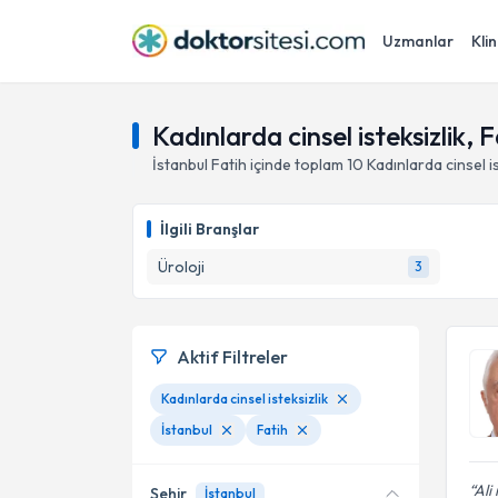
Uzmanlar
Klin
Kadınlarda cinsel isteksizlik, F
İstanbul
Fatih
içinde toplam
10
Kadınlarda cinsel is
İlgili Branşlar
Üroloji
3
Aktif Filtreler
Kadınlarda cinsel isteksizlik
İstanbul
Fatih
Ali
Şehir
İstanbul