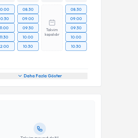
10:00
08:30
08:30
10:30
09:00
09:00
11:00
09:30
09:30
Takvim
kapalıdır
11:30
10:00
10:00
12:00
10:30
10:30
Daha Fazla Göster
akvimi Talebi
Bülent Altay
için randevu takvimi talebi oluşturun.
andan randevu almanız için bir takvim
ında e-posta ile bilgilendireceğiz.
resiniz
Takvim mevcut değil.