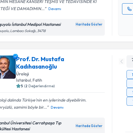
İMİN MESANE KANSERİ TEŞHİS VE TEDAVİSİNDE Kİ
TEĞİ VE DAMADIMIN...
Devamı
Kişisel
okudum
şuyolu İstanbul Medipol Hastanesi
Haritada Göster
işlenm
uyolu, Lambacı Sokağı, 34718
Prof. Dr. Mustafa
Kadıhasanoğlu
Üroloji
İstanbul
, Fatih
5
(
2
Değerlendirme)
loji dalında Türkiye'nin en iyilerinde diyebilirim.
ryüzlü, samimi böyle bir...
Devamı
tanbul Üniversitesi Cerrahpaşa Tıp
Haritada Göster
kültesi Hastanesi