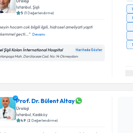
Üroloji
İstanbul
, Şişli
5
(
1
Değerlendirme)
eyin hocam cok bilgili ilgili, hidrosel ameliyati yapti
kemmel gecti...
Devamı
el Şişli Kolan İnternational Hospital
Haritada Göster
ptanpaşa Mah. Darülaceze Cad. No: 14 Okmeydanı
Randevu T
Prof. Dr. 
Prof. Dr. Bülent Altay
Size bu uzm
Üroloji
hazırlandığ
İstanbul
, Kadıköy
4.9
(
2
Değerlendirme)
E-posta Ad