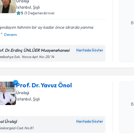
Üroloji
hazırlandığ
İstanbul
, Şişli
5
(
1
Değerlendirme)
E-posta Ad
B
şındayım tahmini bir ay kadar önce idrarda yanma
.
Devamı
Kişisel
okudum
of. Dr.Erdinç ÜNLÜER Muayenehanesi
Haritada Göster
Randevu T
işlenm
elbahçe Sok. Yonca Apt. No: 25/ 14
Prof. Dr. 
bu uzmandan
Prof. Dr. Yavuz Önol
posta ile bi
Üroloji
E-posta Ad
İstanbul
, Şişli
B
ol Üroloji
Haritada Göster
Randevu T
Kişisel
askargazi Cad. No:81
okudum