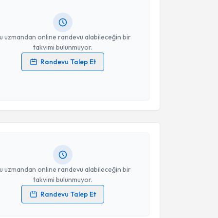
ında e-posta ile bilgilendireceğiz.
resiniz
u uzmandan online randevu alabileceğin bir
takvimi bulunmuyor.
Randevu Talep Et
 verilerimin işlenmesine ilişkin
Aydınlatma Metni
'ni
 ve kişisel verilerimin belirtilen kapsamda
akvimi Talebi
esini kabul ediyorum.
Yavuz Önol
için randevu takvimi talebi oluşturun. Size
Takvim Talebini Gönder
 randevu almanız için bir takvim hazırlandığında e-
lgilendireceğiz.
resiniz
u uzmandan online randevu alabileceğin bir
takvimi bulunmuyor.
Randevu Talep Et
akvimi Talebi
 verilerimin işlenmesine ilişkin
Aydınlatma Metni
'ni
 ve kişisel verilerimin belirtilen kapsamda