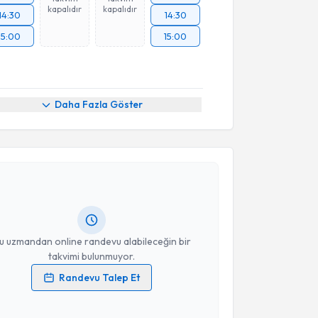
kapalıdır
kapalıdır
14:30
14:30
15:00
15:00
Daha Fazla Göster
akvimi Talebi
nharib Çitgez
için randevu takvimi talebi oluşturun.
andan randevu almanız için bir takvim
ında e-posta ile bilgilendireceğiz.
resiniz
u uzmandan online randevu alabileceğin bir
takvimi bulunmuyor.
Randevu Talep Et
 verilerimin işlenmesine ilişkin
Aydınlatma Metni
'ni
 ve kişisel verilerimin belirtilen kapsamda