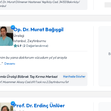
f. Dr. Murat Dilmener Hastanesi Yeşilköy Cad. 34153 Bakırköy/
anbul
Randevu T
Op. Dr. Mu
Op. Dr. Murat Bağışgil
Size bu uzm
Üroloji
hazırlandığ
İstanbul
, Zeytinburnu
4.9
(
2
Değerlendirme)
E-posta Ad
B
im bu yana doktorum vücudum yıl yıl arayla
.
Devamı
Kişisel
okudum
mla Üroloji Böbrek Taş Kırma Merkezi
Haritada Göster
işlenm
f. Muammer Aksoy Cad.69/1 sok no:2 Zeytinburnu/İst
Randevu T
Prof. Dr. 
Prof. Dr. Erdinç Ünlüer
Size bu uzm