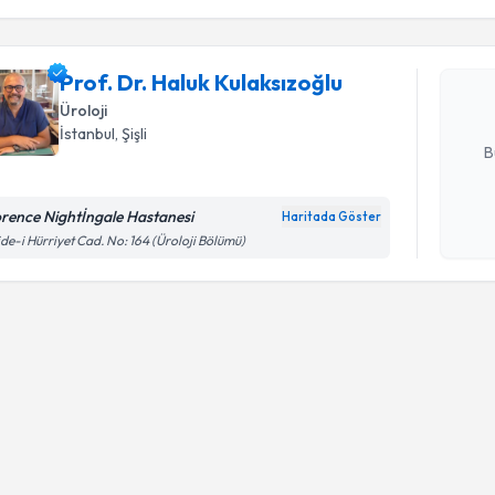
işlenm
Prof. Dr. 
oluşturun. 
Prof. Dr. Haluk Kulaksızoğlu
hazırlandığ
Üroloji
E-posta Ad
İstanbul
, Şişli
B
orence Nightİngale Hastanesi
Haritada Göster
Kişisel
de-i Hürriyet Cad. No: 164 (Üroloji Bölümü)
okudum
işlenm