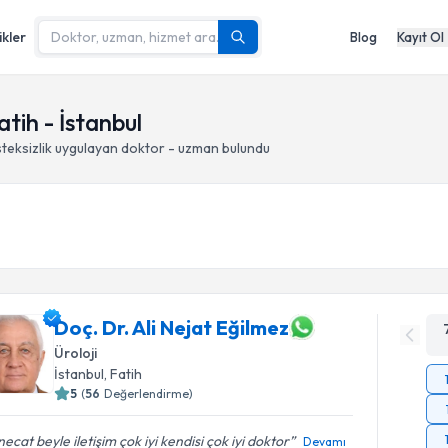
ikler
Blog
Kayıt Ol
atih - İstanbul
teksizlik
uygulayan doktor - uzman bulundu
Doç. Dr. Ali Nejat Eğilmez
Üroloji
İstanbul
, Fatih
5
(
56
Değerlendirme)
 necat beyle iletişim çok iyi kendisi çok iyi doktor
Devamı