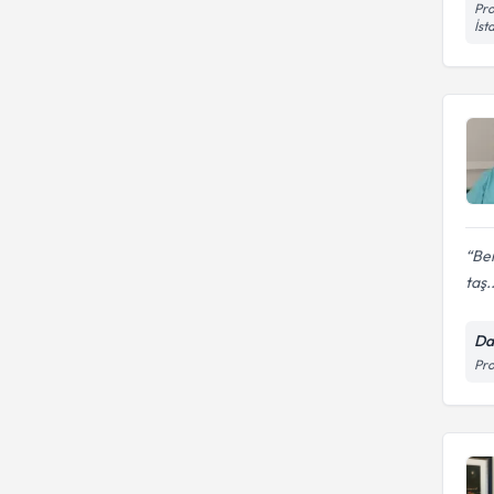
Pro
İst
Ben
taş..
Da
Pro