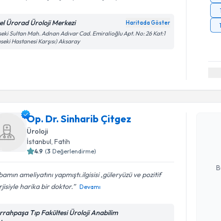
el Ürorad Üroloji Merkezi
Haritada Göster
eki Sultan Mah. Adnan Adıvar Cad. Emiralioğlu Apt. No: 26 Kat:1
seki Hastanesi Karşısı) Aksaray
Randevu T
Op. Dr. Si
Op. Dr. Sinharib Çitgez
Size bu uzm
Üroloji
hazırlandığ
İstanbul
, Fatih
4.9
(
3
Değerlendirme)
E-posta Ad
B
amın ameliyatını yapmıştı.ilgisisi ,güleryüzü ve pozitif
jisiyle harika bir doktor.
Devamı
Kişisel
rrahpaşa Tıp Fakültesi Üroloji Anabilim
okudum