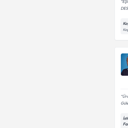
EŞ
DES
Ko
Koş
Üro
Güle
İs
Fa