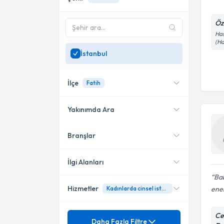
Öz
Has
(Ha
İstanbul
İlçe
Fatih
Yakınımda Ara
Branşlar
Konumuma yakın uzmanları
Şişli
göster
Ataşehir
İlgi Alanları
Bab
Kadıköy
Hizmetler
ener
Kadınlarda cinsel isteksizlik
Üroloji
Küçükçekmece
Mezuniyet
Ce
Balanopostit (Penis Başı Ve
Daha Fazla Filtre
Pendik