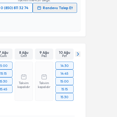
0 (850) 811 32 74
Randevu Talep Et
 verilerimin işlenmesine ilişkin
Aydınlatma Metni
'ni
 ve kişisel verilerimin belirtilen kapsamda
esini kabul ediyorum.
Takvim Talebini Gönder
7 Ağu
8 Ağu
9 Ağu
10 Ağu
Cum
Cmt
Paz
Pzt
15:00
14:30
15:15
14:45
15:30
15:00
Takvim
Takvim
kapalıdır
kapalıdır
15:45
15:15
15:30