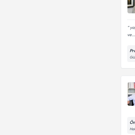
ya
ve..
Pr
Güz
Ön
Hal