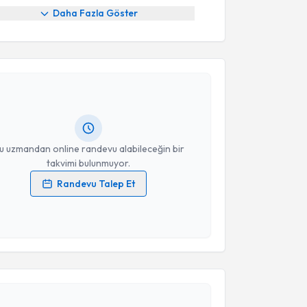
Daha Fazla Göster
akvimi Talebi
rat Bağışgil
için randevu takvimi talebi oluşturun.
andan randevu almanız için bir takvim
ında e-posta ile bilgilendireceğiz.
resiniz
u uzmandan online randevu alabileceğin bir
takvimi bulunmuyor.
Randevu Talep Et
 verilerimin işlenmesine ilişkin
Aydınlatma Metni
'ni
 ve kişisel verilerimin belirtilen kapsamda
esini kabul ediyorum.
akvimi Talebi
Takvim Talebini Gönder
Erdinç Ünlüer
için randevu takvimi talebi oluşturun.
andan randevu almanız için bir takvim