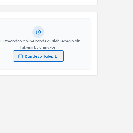
esini kabul ediyorum.
Haluk Kulaksızoğlu
için randevu takvimi talebi
Size bu uzmandan randevu almanız için bir takvim
ında e-posta ile bilgilendireceğiz.
Takvim Talebini Gönder
resiniz
u uzmandan online randevu alabileceğin bir
takvimi bulunmuyor.
Randevu Talep Et
 verilerimin işlenmesine ilişkin
Aydınlatma Metni
'ni
 ve kişisel verilerimin belirtilen kapsamda
esini kabul ediyorum.
Takvim Talebini Gönder