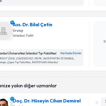
Randevu T
lı
işlenm
Ass. Dr. Bi
uzmandan ra
Ass. Dr. Bilal Çetin
posta ile bi
Üroloji
E-posta Ad
İstanbul
, Fatih
B
anbul Üniversitesi İstanbul Tıp Fakültesi
Haritada Göster
Kişisel
RGUT ÖZAL CADDESİ NO: 118 PK. 34093 FATİH/ İSTANBUL,
kapı, Çapa Tıp Fakültesi, 34093 Fatih/İstanbul
okudum
işlenm
enize yakın diğer uzmanlar
Doç. Dr. Hüseyin Cihan Demirel