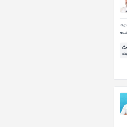
Hüs
muk
Öz
Ka