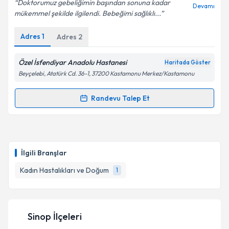
Doktorumuz gebeliğimin başından sonuna kadar
Devamı
mükemmel şekilde ilgilendi. Bebeğimi sağlıklı...
Adres
1
Adres
2
Kişisel verilerimin işlenmesine ilişkin
Aydınlatma
Metni
'ni okudum ve kişisel verilerimin belirtilen
kapsamda işlenmesini kabul ediyorum.
Özel İsfendiyar Anadolu Hastanesi
Haritada Göster
Beyçelebi, Atatürk Cd. 36-1, 37200 Kastamonu Merkez/Kastamonu
Takvim Talebini Gönder
Randevu Talep Et
Randevu Takvimi Talebi
Dr. Nurullah Şahin
için randevu takvimi talebi
oluşturun. Size bu uzmandan randevu almanız için bir
İlgili Branşlar
takvim hazırlandığında e-posta ile bilgilendireceğiz.
Kadın Hastalıkları ve Doğum
1
E-posta Adresiniz
Sinop İlçeleri
Kişisel verilerimin işlenmesine ilişkin
Aydınlatma