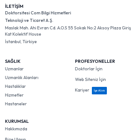
İLETİŞİM
Doktorsitesi Com Bilgi Hizmetleri
Teknoloji ve Ticaret A.Ş.
Maslak Mah. Ahi Evran Cd. A.O.S 55 Sokak No:2 Aksoy Plaza Giriş
Kat Kolektif House
İstanbul, Türkiye
SAĞLIK
PROFESYONELLER
Uzmanlar
Doktorlar İçin
Uzmanlık Alanları
Web Siteniz İçin
Hastalıklar
Kariyer
İşe Alım
Hizmetler
Hastaneler
KURUMSAL
Hakkımızda
Bize Ulaşın