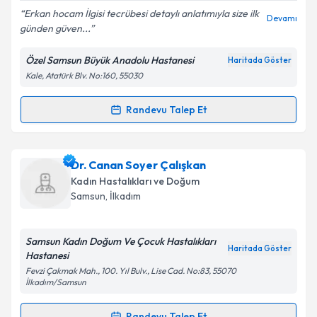
Erkan hocam İlgisi tecrübesi detaylı anlatımıyla size ilk
Devamı
günden güven...
Özel Samsun Büyük Anadolu Hastanesi
Haritada Göster
Kişisel verilerimin işlenmesine ilişkin
Aydınlatma
Kale, Atatürk Blv. No:160, 55030
Metni
'ni okudum ve kişisel verilerimin belirtilen
kapsamda işlenmesini kabul ediyorum.
Randevu Talep Et
Randevu Takvimi Talebi
Takvim Talebini Gönder
Op. Dr. Erkan Aslan
için randevu takvimi talebi
Dr. Canan Soyer Çalışkan
oluşturun. Size bu uzmandan randevu almanız için bir
Kadın Hastalıkları ve Doğum
takvim hazırlandığında e-posta ile bilgilendireceğiz.
Samsun
, İlkadım
E-posta Adresiniz
Samsun Kadın Doğum Ve Çocuk Hastalıkları
Haritada Göster
Hastanesi
Fevzi Çakmak Mah., 100. Yıl Bulv., Lise Cad. No:83, 55070
İlkadım/Samsun
Kişisel verilerimin işlenmesine ilişkin
Aydınlatma
Metni
'ni okudum ve kişisel verilerimin belirtilen
Randevu Talep Et