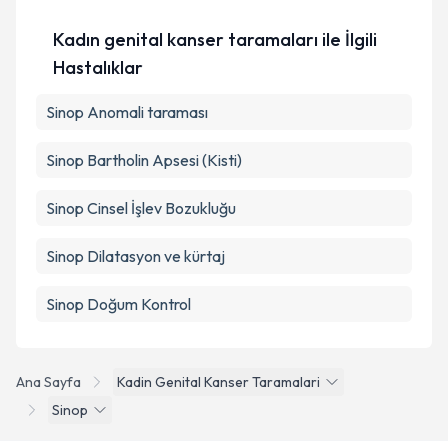
Metni
'ni okudum ve kişisel verilerimin belirtilen
Kadın genital kanser taramaları ile İlgili
kapsamda işlenmesini kabul ediyorum.
Hastalıklar
Takvim Talebini Gönder
Sinop Anomali taraması
Sinop Bartholin Apsesi (Kisti)
Sinop Cinsel İşlev Bozukluğu
Sinop Dilatasyon ve kürtaj
Sinop Doğum Kontrol
Ana Sayfa
Kadin Genital Kanser Taramalari
Sinop