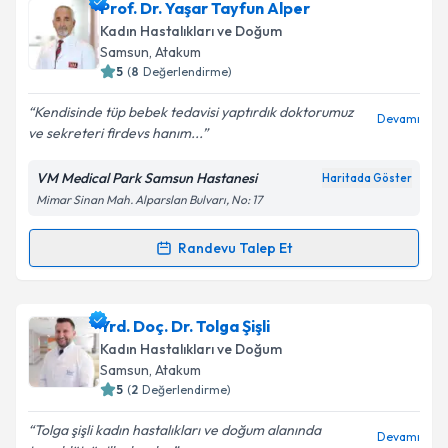
Op. Dr. Metin Şentürk
için randevu takvimi talebi
Prof. Dr. Yaşar Tayfun Alper
oluşturun. Size bu uzmandan randevu almanız için bir
Kadın Hastalıkları ve Doğum
takvim hazırlandığında e-posta ile bilgilendireceğiz.
Samsun
, Atakum
5
(
8
Değerlendirme)
E-posta Adresiniz
Kendisinde tüp bebek tedavisi yaptırdık doktorumuz
Devamı
ve sekreteri firdevs hanım...
VM Medical Park Samsun Hastanesi
Haritada Göster
Kişisel verilerimin işlenmesine ilişkin
Aydınlatma
Mimar Sinan Mah. Alparslan Bulvarı, No: 17
Metni
'ni okudum ve kişisel verilerimin belirtilen
kapsamda işlenmesini kabul ediyorum.
Randevu Talep Et
Randevu Takvimi Talebi
Takvim Talebini Gönder
Prof. Dr. Yaşar Tayfun Alper
için randevu takvimi
Yrd. Doç. Dr. Tolga Şişli
talebi oluşturun. Size bu uzmandan randevu almanız
Kadın Hastalıkları ve Doğum
için bir takvim hazırlandığında e-posta ile
Samsun
, Atakum
bilgilendireceğiz.
5
(
2
Değerlendirme)
E-posta Adresiniz
Tolga şişli kadın hastalıkları ve doğum alanında
Devamı