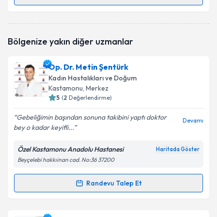
Randevu Takvimi Talebi
Dr. Güner Çinko
için randevu takvimi talebi
Bölgenize yakın diğer uzmanlar
oluşturun. Size bu uzmandan randevu almanız için bir
takvim hazırlandığında e-posta ile bilgilendireceğiz.
Op. Dr. Metin Şentürk
E-posta Adresiniz
Kadın Hastalıkları ve Doğum
Kastamonu
, Merkez
5
(
2
Değerlendirme)
Gebeliğimin başından sonuna takibini yaptı doktor
Kişisel verilerimin işlenmesine ilişkin
Aydınlatma
Devamı
bey o kadar keyifli...
Metni
'ni okudum ve kişisel verilerimin belirtilen
kapsamda işlenmesini kabul ediyorum.
Özel Kastamonu Anadolu Hastanesi
Haritada Göster
Beyçelebi hakkıinan cad. No:36 37200
Takvim Talebini Gönder
Randevu Talep Et
Randevu Takvimi Talebi