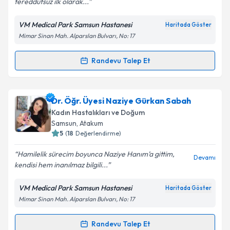
tereddütsüz ilk olarak...
VM Medical Park Samsun Hastanesi
Haritada Göster
Mimar Sinan Mah. Alparslan Bulvarı, No: 17
Kişisel verilerimin işlenmesine ilişkin
Aydınlatma
Metni
'ni okudum ve kişisel verilerimin belirtilen
kapsamda işlenmesini kabul ediyorum.
Randevu Talep Et
Randevu Takvimi Talebi
Takvim Talebini Gönder
Yrd. Doç. Dr. Tolga Şişli
için randevu takvimi talebi
Dr. Öğr. Üyesi Naziye Gürkan Sabah
oluşturun. Size bu uzmandan randevu almanız için bir
Kadın Hastalıkları ve Doğum
takvim hazırlandığında e-posta ile bilgilendireceğiz.
Samsun
, Atakum
5
(
18
Değerlendirme)
E-posta Adresiniz
Hamilelik sürecim boyunca Naziye Hanım’a gittim,
Devamı
kendisi hem inanılmaz bilgili...
VM Medical Park Samsun Hastanesi
Haritada Göster
Kişisel verilerimin işlenmesine ilişkin
Aydınlatma
Mimar Sinan Mah. Alparslan Bulvarı, No: 17
Metni
'ni okudum ve kişisel verilerimin belirtilen
kapsamda işlenmesini kabul ediyorum.
Randevu Talep Et
Randevu Takvimi Talebi