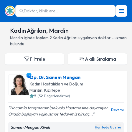
Doktor, klinik ara...
Kadın Ağrıları, Mardin
Mardin
içinde toplam
2
Kadın Ağrıları
uygulayan doktor - uzman
bulundu
Filtrele
Akıllı Sıralama
Op. Dr. Sanem Mungan
Kadın Hastalıkları ve Doğum
Mardin
, Kızıltepe
5
(
32
Değerlendirme)
Hocamla tanışmamız İpekyolu Hastanesine dayanıyor.
Devamı
Orada başlayan vajinusmus tedavimiz birkaç...
Sanem Mungan Klinik
Haritada Göster