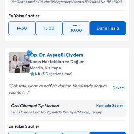
Yenikent, Mardin Cd. No:315 Beylerbeyi Plaza A Blok Kat:5 No:119 47400
En Yakın Saatler
Yarın
14:30
15:00
Daha Fazla
10:00
Op. Dr. Ayşegül Çiydem
Kadın Hastalıkları ve Doğum
Mardin
, Kızıltepe
4.8
(
3
Değerlendirme)
Çok tatlı, kibar ve naif bir doktor. Kendisinde doğum
Devamı
yapmayı...
Özel Cihanpol Tıp Merkezi
Haritada Göster
Yeni, Hastane Cad. No:23, 47400 Kızıltepe/Mardin, Turkey
En Yakın Saatler