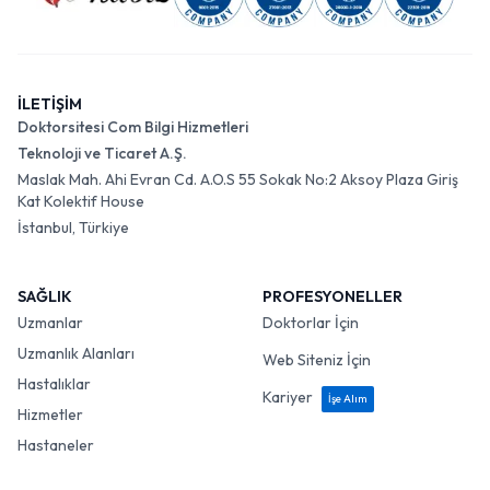
İLETİŞİM
Doktorsitesi Com Bilgi Hizmetleri
Teknoloji ve Ticaret A.Ş.
Maslak Mah. Ahi Evran Cd. A.O.S 55 Sokak No:2 Aksoy Plaza Giriş
Kat Kolektif House
İstanbul, Türkiye
SAĞLIK
PROFESYONELLER
Uzmanlar
Doktorlar İçin
Uzmanlık Alanları
Web Siteniz İçin
Hastalıklar
Kariyer
İşe Alım
Hizmetler
Hastaneler