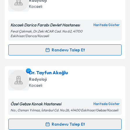
Radyoloji
Kocaeli
Kocaelı Darica Farabı Devlet Hastanesı
Haritada Göster
Fevzi Çakmak, Dr.Zeki ACAR Cad. No:62, 41700
Eskihisar/Darıca/Kocaeli
Randevu Talep Et
Randevu Takvimi Talebi
Dr. Kemal Kırmacı
için randevu takvimi talebi
Dr. Tayfun Akoğlu
oluşturun. Size bu uzmandan randevu almanız için bir
Radyoloji
takvim hazırlandığında e-posta ile bilgilendireceğiz.
Kocaeli
E-posta Adresiniz
Özel Gebze Konak Hastanesi
Haritada Göster
No:, Osman Yılmaz, İstanbul Cd. No:26, 41400 Eskihisar/Gebze/Kocaeli
Kişisel verilerimin işlenmesine ilişkin
Aydınlatma
Randevu Talep Et
Randevu Takvimi Talebi
Metni
'ni okudum ve kişisel verilerimin belirtilen