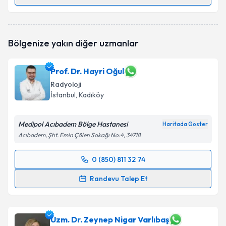
Randevu Takvimi Talebi
Uzm. Dr. Murat Akkoyunlu
için randevu takvimi
Bölgenize yakın diğer uzmanlar
talebi oluşturun. Size bu uzmandan randevu almanız
için bir takvim hazırlandığında e-posta ile
bilgilendireceğiz.
Prof. Dr. Hayri Oğul
Radyoloji
E-posta Adresiniz
İstanbul
, Kadıköy
Medipol Acıbadem Bölge Hastanesi
Haritada Göster
Kişisel verilerimin işlenmesine ilişkin
Aydınlatma
Acıbadem, Şht. Emin Çölen Sokağı No:4, 34718
Metni
'ni okudum ve kişisel verilerimin belirtilen
kapsamda işlenmesini kabul ediyorum.
0 (850) 811 32 74
Randevu Takvimi Talebi
Randevu Talep Et
Takvim Talebini Gönder
Prof. Dr. Hayri Oğul
için randevu takvimi talebi
oluşturun. Size bu uzmandan randevu almanız için bir
takvim hazırlandığında e-posta ile bilgilendireceğiz.
Uzm. Dr. Zeynep Nigar Varlıbaş