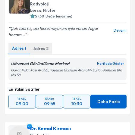
Radyoloji
E-posta Adresiniz
Bursa
, Nilüfer
5
(
30
Değerlendirme)
Çok tatlı hiç acı hissetmiyorum iyiki varsın Nigar
Devamı
hocam...
Kişisel verilerimin işlenmesine ilişkin
Aydınlatma
Metni
'ni okudum ve kişisel verilerimin belirtilen
Adres
1
Adres
2
kapsamda işlenmesini kabul ediyorum.
Ultramed Görüntüleme Merkezi
Haritada Göster
Takvim Talebini Gönder
Garanti Bankası Aralığı, Yasemin Gültekin AP, Fatih Sultan Mehmet Blv.
No:58
En Yakın Saatler
13 Ağu
13 Ağu
13 Ağu
Daha Fazla
09:00
09:45
10:30
Dr. Kemal Kırmacı