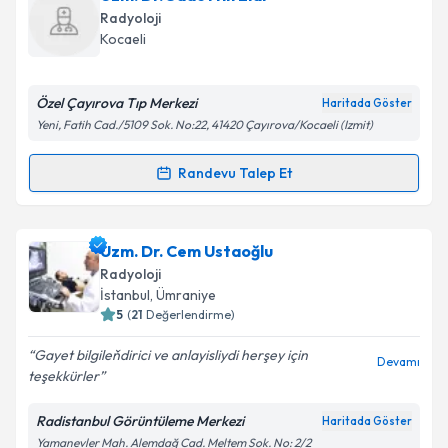
Radyoloji
Kocaeli
Özel Çayırova Tıp Merkezi
Haritada Göster
Yeni, Fatih Cad./5109 Sok. No:22, 41420 Çayırova/Kocaeli (Izmit)
Randevu Talep Et
Randevu Takvimi Talebi
Uzm. Dr. Sadettin Elal
için randevu takvimi talebi
Uzm. Dr. Cem Ustaoğlu
oluşturun. Size bu uzmandan randevu almanız için bir
Radyoloji
takvim hazırlandığında e-posta ile bilgilendireceğiz.
İstanbul
, Ümraniye
5
(
21
Değerlendirme)
E-posta Adresiniz
Gayet bilgileňdirici ve anlayisliydi herşey için
Devamı
teşekkürler
Radistanbul Görüntüleme Merkezi
Haritada Göster
Kişisel verilerimin işlenmesine ilişkin
Aydınlatma
Yamanevler Mah. Alemdağ Cad. Meltem Sok. No: 2/2