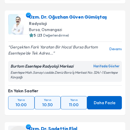
kapsamda işlenmesini kabul ediyorum.
Dr. Tayfun Akoğlu
için randevu takvimi talebi
Uzm. Dr. Oğuzhan Güven Gümüştaş
oluşturun. Size bu uzmandan randevu almanız için bir
Takvim Talebini Gönder
Radyoloji
takvim hazırlandığında e-posta ile bilgilendireceğiz.
Bursa
, Osmangazi
5
(
23
Değerlendirme)
E-posta Adresiniz
Gerçekten Fark Yaratan Bir Hoca! Bursa Burtom
Devamı
Esentepe'de Tek Adres...
Burtom Esentepe Radyoloji Merkezi
Haritada Göster
Kişisel verilerimin işlenmesine ilişkin
Aydınlatma
Esentepe Mah.Sanayi cadde.Deniz Bora İş Merkezi No: 324/-1 Esentepe
Metni
'ni okudum ve kişisel verilerimin belirtilen
Kavşağı
kapsamda işlenmesini kabul ediyorum.
En Yakın Saatler
Takvim Talebini Gönder
Yarın
Yarın
Yarın
Daha Fazla
10:00
10:30
11:00
Uzm. Dr. Sadettin Elal