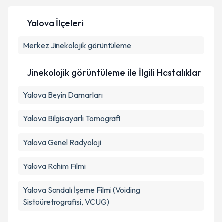
Yalova İlçeleri
Merkez
Kişisel verilerimin işlenmesine ilişkin
Jinekolojik görüntüleme
Aydınlatma
Metni
'ni okudum ve kişisel verilerimin belirtilen
kapsamda işlenmesini kabul ediyorum.
Jinekolojik görüntüleme ile İlgili Hastalıklar
Yalova Beyin Damarları
Takvim Talebini Gönder
Yalova Bilgisayarlı Tomografi
Yalova Genel Radyoloji
Yalova Rahim Filmi
Yalova Sondalı İşeme Filmi (Voiding
Sistoüretrografisi, VCUG)