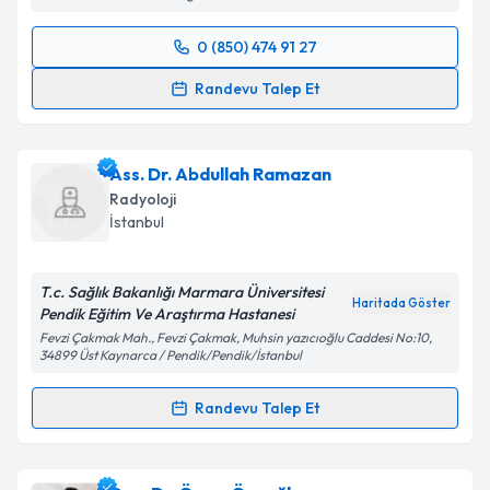
Metni
'ni okudum ve kişisel verilerimin belirtilen
kapsamda işlenmesini kabul ediyorum.
0 (850) 474 91 27
Randevu Takvimi Talebi
Takvim Talebini Gönder
Randevu Talep Et
Uzm. Dr. Cem Ustaoğlu
için randevu takvimi talebi
oluşturun. Size bu uzmandan randevu almanız için bir
Ass. Dr. Abdullah Ramazan
takvim hazırlandığında e-posta ile bilgilendireceğiz.
Radyoloji
E-posta Adresiniz
İstanbul
T.c. Sağlık Bakanlığı Marmara Üniversitesi
Haritada Göster
Pendik Eğitim Ve Araştırma Hastanesi
Kişisel verilerimin işlenmesine ilişkin
Aydınlatma
Fevzi Çakmak Mah., Fevzi Çakmak, Muhsin yazıcıoğlu Caddesi No:10,
Metni
'ni okudum ve kişisel verilerimin belirtilen
34899 Üst Kaynarca / Pendik/Pendik/İstanbul
kapsamda işlenmesini kabul ediyorum.
Randevu Talep Et
Randevu Takvimi Talebi
Takvim Talebini Gönder