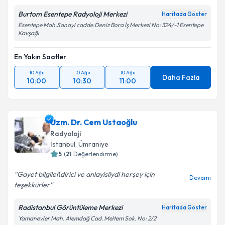
Metni
'ni okudum ve kişisel verilerimin belirtilen
Burtom Esentepe Radyoloji Merkezi
Haritada Göster
kapsamda işlenmesini kabul ediyorum.
Esentepe Mah.Sanayi cadde.Deniz Bora İş Merkezi No: 324/-1 Esentepe
Kavşağı
Takvim Talebini Gönder
En Yakın Saatler
10 Ağu
10 Ağu
10 Ağu
Daha Fazla
10:00
10:30
11:00
Uzm. Dr. Cem Ustaoğlu
Radyoloji
İstanbul
, Ümraniye
5
(
21
Değerlendirme)
Gayet bilgileňdirici ve anlayisliydi herşey için
Devamı
teşekkürler
Radistanbul Görüntüleme Merkezi
Haritada Göster
Yamanevler Mah. Alemdağ Cad. Meltem Sok. No: 2/2