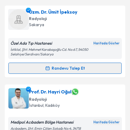
Uzm. Dr. Muzaffer Kurşunoğlu
için randevu takvimi
Uzm. Dr. Ümit İpeksoy
talebi oluşturun. Size bu uzmandan randevu almanız
Radyoloji
için bir takvim hazırlandığında e-posta ile
Sakarya
bilgilendireceğiz.
E-posta Adresiniz
Özel Ada Tıp Hastanesi
Haritada Göster
İstiklal, Şht. Mehmet Karabaşoğlu Cd. No:67, 54050
Selahiye/Serdivan/Sakarya
Randevu Talep Et
Kişisel verilerimin işlenmesine ilişkin
Aydınlatma
Randevu Takvimi Talebi
Metni
'ni okudum ve kişisel verilerimin belirtilen
kapsamda işlenmesini kabul ediyorum.
Uzm. Dr. Ümit İpeksoy
için randevu takvimi talebi
Prof. Dr. Hayri Oğul
oluşturun. Size bu uzmandan randevu almanız için bir
Takvim Talebini Gönder
Radyoloji
takvim hazırlandığında e-posta ile bilgilendireceğiz.
İstanbul
, Kadıköy
E-posta Adresiniz
Medipol Acıbadem Bölge Hastanesi
Haritada Göster
Acıbadem, Şht. Emin Çölen Sokağı No:4, 34718