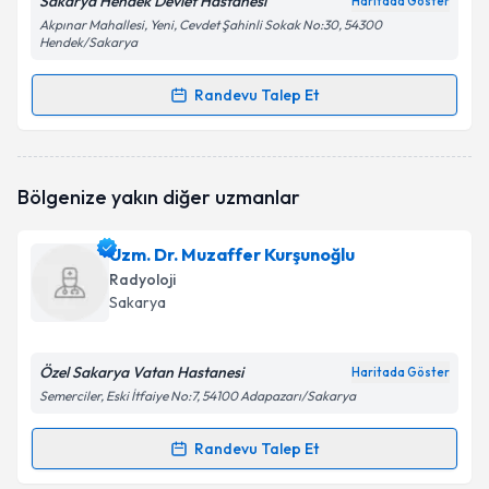
Sakarya Hendek Devlet Hastanesı
Haritada Göster
Akpınar Mahallesi, Yeni, Cevdet Şahinli Sokak No:30, 54300
Hendek/Sakarya
Randevu Talep Et
Randevu Takvimi Talebi
Dr. Özlem Kıtıki Kaçıra
için randevu takvimi talebi
Bölgenize yakın diğer uzmanlar
oluşturun. Size bu uzmandan randevu almanız için bir
takvim hazırlandığında e-posta ile bilgilendireceğiz.
Uzm. Dr. Muzaffer Kurşunoğlu
E-posta Adresiniz
Radyoloji
Sakarya
Özel Sakarya Vatan Hastanesi
Kişisel verilerimin işlenmesine ilişkin
Aydınlatma
Haritada Göster
Metni
'ni okudum ve kişisel verilerimin belirtilen
Semerciler, Eski İtfaiye No:7, 54100 Adapazarı/Sakarya
kapsamda işlenmesini kabul ediyorum.
Randevu Talep Et
Randevu Takvimi Talebi
Takvim Talebini Gönder