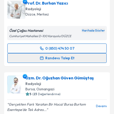
Prof. Dr. Burhan Yazıcı
Radyoloji
Düzce
, Merkez
Özel Çağsu Hastanesi
Haritada Göster
Cumhuriyet Mahallesi D-100 Karayolu/DÜZCE
0 (850) 474 50 07
Randevu Takvimi Talebi
Randevu Talep Et
Prof. Dr. Burhan Yazıcı
için randevu takvimi talebi
oluşturun. Size bu uzmandan randevu almanız için bir
Uzm. Dr. Oğuzhan Güven Gümüştaş
takvim hazırlandığında e-posta ile bilgilendireceğiz.
Radyoloji
E-posta Adresiniz
Bursa
, Osmangazi
5
(
23
Değerlendirme)
Gerçekten Fark Yaratan Bir Hoca! Bursa Burtom
Devamı
Esentepe'de Tek Adres...
Kişisel verilerimin işlenmesine ilişkin
Aydınlatma