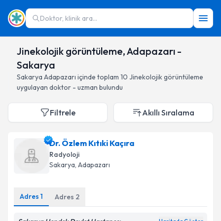
Doktor, klinik ara...
Jinekolojik görüntüleme, Adapazarı -
Sakarya
Sakarya
Adapazarı
içinde toplam
10
Jinekolojik görüntüleme
uygulayan doktor - uzman bulundu
Filtrele
Akıllı Sıralama
Dr. Özlem Kıtıki Kaçıra
Radyoloji
Sakarya
, Adapazarı
Adres
1
Adres
2