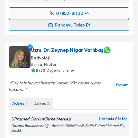
Kişisel verilerimin işlenmesine ilişkin
Aydınlatma
0 (850) 811 32 74
Randevu Takvimi Talebi
Metni
'ni okudum ve kişisel verilerimin belirtilen
Randevu Talep Et
kapsamda işlenmesini kabul ediyorum.
Prof. Dr. Hayri Oğul
için randevu takvimi talebi
oluşturun. Size bu uzmandan randevu almanız için bir
Takvim Talebini Gönder
takvim hazırlandığında e-posta ile bilgilendireceğiz.
Uzm. Dr. Zeynep Nigar Varlıbaş
Radyoloji
E-posta Adresiniz
Bursa
, Nilüfer
5
(
30
Değerlendirme)
Çok tatlı hiç acı hissetmiyorum iyiki varsın Nigar
Devamı
hocam...
Kişisel verilerimin işlenmesine ilişkin
Aydınlatma
Metni
'ni okudum ve kişisel verilerimin belirtilen
Adres
1
Adres
2
kapsamda işlenmesini kabul ediyorum.
Ultramed Görüntüleme Merkezi
Haritada Göster
Takvim Talebini Gönder
Garanti Bankası Aralığı, Yasemin Gültekin AP, Fatih Sultan Mehmet Blv.
No:58