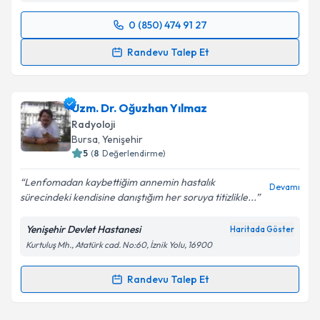
0 (850) 474 91 27
Randevu Takvimi Talebi
Randevu Talep Et
Uzm. Dr. Cem Ustaoğlu
için randevu takvimi talebi
oluşturun. Size bu uzmandan randevu almanız için bir
Uzm. Dr. Oğuzhan Yılmaz
takvim hazırlandığında e-posta ile bilgilendireceğiz.
Radyoloji
E-posta Adresiniz
Bursa
, Yenişehir
5
(
8
Değerlendirme)
Lenfomadan kaybettiğim annemin hastalık
Devamı
sürecindeki kendisine danıştığım her soruya titizlikle...
Kişisel verilerimin işlenmesine ilişkin
Aydınlatma
Metni
'ni okudum ve kişisel verilerimin belirtilen
Yenişehir Devlet Hastanesi
Haritada Göster
kapsamda işlenmesini kabul ediyorum.
Kurtuluş Mh., Atatürk cad. No:60, İznik Yolu, 16900
Takvim Talebini Gönder
Randevu Talep Et
Randevu Takvimi Talebi