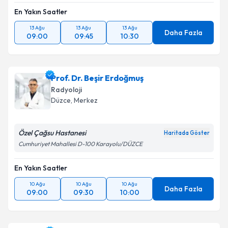
En Yakın Saatler
13 Ağu
13 Ağu
13 Ağu
Daha Fazla
09:00
09:45
10:30
Prof. Dr. Beşir Erdoğmuş
Radyoloji
Düzce
, Merkez
Özel Çağsu Hastanesi
Haritada Göster
Cumhuriyet Mahallesi D-100 Karayolu/DÜZCE
En Yakın Saatler
10 Ağu
10 Ağu
10 Ağu
Daha Fazla
09:00
09:30
10:00