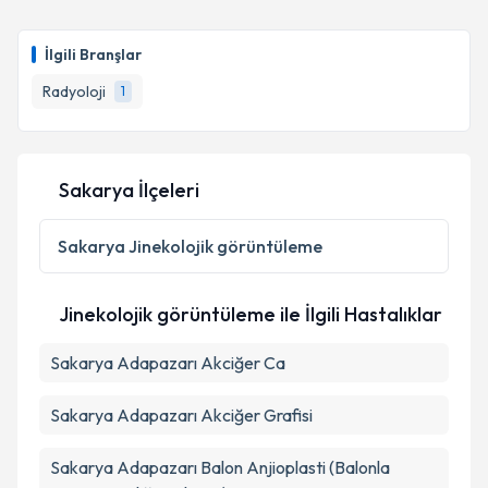
Uzm. Dr. Oğuzhan Yılmaz
için randevu takvimi
talebi oluşturun. Size bu uzmandan randevu almanız
İlgili Branşlar
için bir takvim hazırlandığında e-posta ile
bilgilendireceğiz.
Radyoloji
1
E-posta Adresiniz
Sakarya İlçeleri
Kişisel verilerimin işlenmesine ilişkin
Aydınlatma
Sakarya
Jinekolojik görüntüleme
Metni
'ni okudum ve kişisel verilerimin belirtilen
kapsamda işlenmesini kabul ediyorum.
Jinekolojik görüntüleme ile İlgili Hastalıklar
Takvim Talebini Gönder
Sakarya Adapazarı Akciğer Ca
Sakarya Adapazarı Akciğer Grafisi
Sakarya Adapazarı Balon Anjioplasti (Balonla