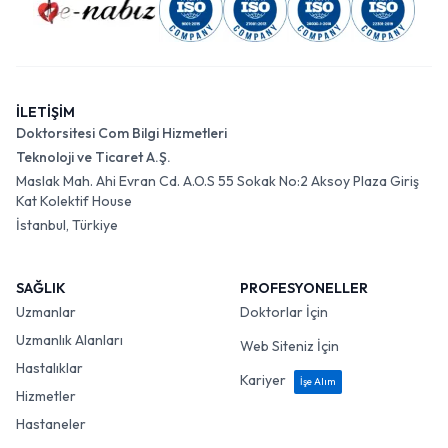
İLETİŞİM
Doktorsitesi Com Bilgi Hizmetleri
Teknoloji ve Ticaret A.Ş.
Maslak Mah. Ahi Evran Cd. A.O.S 55 Sokak No:2 Aksoy Plaza Giriş
Kat Kolektif House
İstanbul, Türkiye
SAĞLIK
PROFESYONELLER
Uzmanlar
Doktorlar İçin
Uzmanlık Alanları
Web Siteniz İçin
Hastalıklar
Kariyer
İşe Alım
Hizmetler
Hastaneler