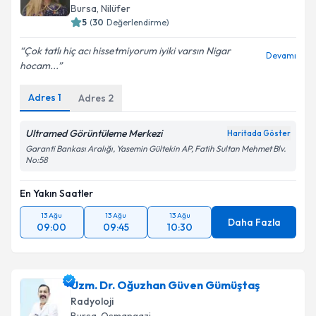
Bursa
, Nilüfer
5
(
30
Değerlendirme)
Çok tatlı hiç acı hissetmiyorum iyiki varsın Nigar
Devamı
Kişisel verilerimin işlenmesine ilişkin
Aydınlatma
hocam...
Metni
'ni okudum ve kişisel verilerimin belirtilen
kapsamda işlenmesini kabul ediyorum.
Adres
1
Adres
2
Ultramed Görüntüleme Merkezi
Haritada Göster
Takvim Talebini Gönder
Garanti Bankası Aralığı, Yasemin Gültekin AP, Fatih Sultan Mehmet Blv.
No:58
En Yakın Saatler
13 Ağu
13 Ağu
13 Ağu
Daha Fazla
09:00
09:45
10:30
Uzm. Dr. Oğuzhan Güven Gümüştaş
Radyoloji