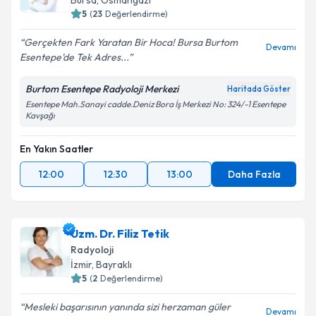
Bursa
, Osmangazi
5
(
23
Değerlendirme)
Gerçekten Fark Yaratan Bir Hoca! Bursa Burtom
Devamı
Esentepe'de Tek Adres...
Burtom Esentepe Radyoloji Merkezi
Haritada Göster
Esentepe Mah.Sanayi cadde.Deniz Bora İş Merkezi No: 324/-1 Esentepe
Kavşağı
En Yakın Saatler
12:00
12:30
13:00
Daha Fazla
Uzm. Dr. Filiz Tetik
Radyoloji
İzmir
, Bayraklı
5
(
2
Değerlendirme)
Mesleki başarısının yanında sizi herzaman güler
Devamı