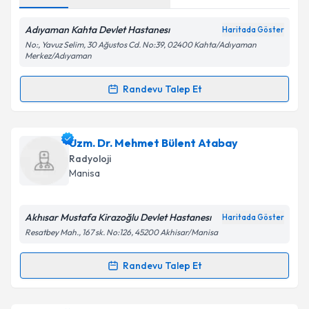
Adıyaman Kahta Devlet Hastanesı
Haritada Göster
Kişisel verilerimin işlenmesine ilişkin
Aydınlatma
No:, Yavuz Selim, 30 Ağustos Cd. No:39, 02400 Kahta/Adıyaman
Metni
'ni okudum ve kişisel verilerimin belirtilen
Merkez/Adıyaman
kapsamda işlenmesini kabul ediyorum.
Randevu Talep Et
Randevu Takvimi Talebi
Takvim Talebini Gönder
Dr. Oktay Alan
için randevu takvimi talebi oluşturun.
Uzm. Dr. Mehmet Bülent Atabay
Size bu uzmandan randevu almanız için bir takvim
Radyoloji
hazırlandığında e-posta ile bilgilendireceğiz.
Manisa
E-posta Adresiniz
Akhısar Mustafa Kirazoğlu Devlet Hastanesı
Haritada Göster
Resatbey Mah., 167 sk. No:126, 45200 Akhisar/Manisa
Kişisel verilerimin işlenmesine ilişkin
Aydınlatma
Randevu Talep Et
Randevu Takvimi Talebi
Metni
'ni okudum ve kişisel verilerimin belirtilen
kapsamda işlenmesini kabul ediyorum.