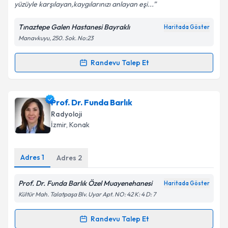
yüzüyle karşılayan,kaygılarınızı anlayan eşi...
Tınaztepe Galen Hastanesi Bayraklı
Haritada Göster
Manavkuyu, 250. Sok. No:23
Randevu Talep Et
Randevu Takvimi Talebi
Uzm. Dr. Filiz Tetik
için randevu takvimi talebi
Prof. Dr. Funda Barlık
oluşturun. Size bu uzmandan randevu almanız için bir
Radyoloji
takvim hazırlandığında e-posta ile bilgilendireceğiz.
İzmir
, Konak
E-posta Adresiniz
Adres
1
Adres
2
Prof. Dr. Funda Barlık Özel Muayenehanesi
Haritada Göster
Kişisel verilerimin işlenmesine ilişkin
Aydınlatma
Kültür Mah. Talatpaşa Blv. Uyar Apt. NO: 42 K: 4 D: 7
Metni
'ni okudum ve kişisel verilerimin belirtilen
kapsamda işlenmesini kabul ediyorum.
Randevu Talep Et
Randevu Takvimi Talebi