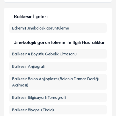
Balıkesir İlçeleri
Kişisel verilerimin işlenmesine ilişkin
Aydınlatma
Edremit
Metni
Jinekolojik görüntüleme
'ni okudum ve kişisel verilerimin belirtilen
kapsamda işlenmesini kabul ediyorum.
Jinekolojik görüntüleme ile İlgili Hastalıklar
Takvim Talebini Gönder
Balıkesir 4 Boyutlu Gebelik Ultrasonu
Balıkesir Anjiografi
Balıkesir Balon Anjioplasti (Balonla Damar Darlığı
Açılması)
Balıkesir Bilgisayarlı Tomografi
Balıkesir Biyopsi (Tiroid)