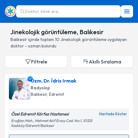
Doktor, klinik ara...
Jinekolojik görüntüleme, Balıkesir
Balıkesir
içinde toplam
10
Jinekolojik görüntüleme
uygulayan
doktor - uzman bulundu
Filtrele
Akıllı Sıralama
Uzm. Dr. İdris Irmak
Radyoloji
Balıkesir
, Edremit
Özel Edremit Körfez Hastanesi
Haritada Göster
Eroğlan Mah., Mehmet Akif Ersoy Cad. No:1, 10325
Kadıköy/Edremit/Balıkesir