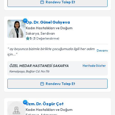
Randevu Talep Et
Randevu Takvimi Talebi
Prof. Dr. Hakan Camuzcuoğlu
için randevu takvimi
Op. Dr. Günel Gulıyeva
talebi oluşturun. Size bu uzmandan randevu almanız
Kadın Hastalıkları ve Doğum
için bir takvim hazırlandığında e-posta ile
Sakarya
, Serdivan
bilgilendireceğiz.
5
(
3
Değerlendirme)
E-posta Adresiniz
ay boyunca bizimle birlikte çocuğumuzla ilgili her adım
Devamı
için...
ÖZEL MEDAR HASTANESİ SAKARYA
Haritada Göster
Kemalpaşa, Bağlar Cd. No:116
Kişisel verilerimin işlenmesine ilişkin
Aydınlatma
Metni
'ni okudum ve kişisel verilerimin belirtilen
kapsamda işlenmesini kabul ediyorum.
Randevu Talep Et
Randevu Takvimi Talebi
Takvim Talebini Gönder
Op. Dr. Günel Gulıyeva
için randevu takvimi talebi
Uzm. Dr. Özgür Çot
oluşturun. Size bu uzmandan randevu almanız için bir
Kadın Hastalıkları ve Doğum
takvim hazırlandığında e-posta ile bilgilendireceğiz.