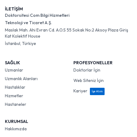
İLETİŞİM
Doktorsitesi Com Bilgi Hizmetleri
Teknoloji ve Ticaret A.Ş.
Maslak Mah. Ahi Evran Cd. A.O.S 55 Sokak No:2 Aksoy Plaza Giriş
Kat Kolektif House
İstanbul, Türkiye
SAĞLIK
PROFESYONELLER
Uzmanlar
Doktorlar İçin
Uzmanlık Alanları
Web Siteniz İçin
Hastalıklar
Kariyer
İşe Alım
Hizmetler
Hastaneler
KURUMSAL
Hakkımızda