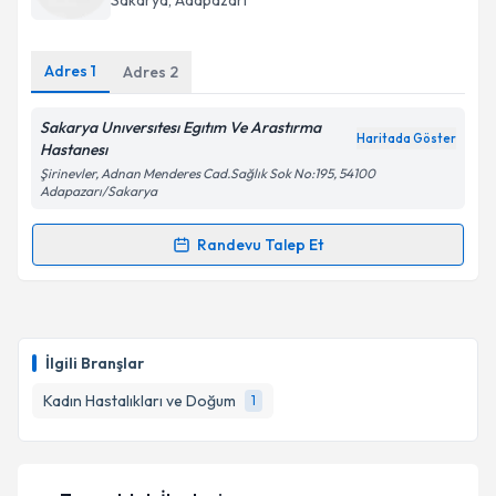
Sakarya
, Adapazarı
E-posta Adresiniz
Adres
1
Adres
2
Sakarya Unıversıtesı Egıtım Ve Arastırma
Haritada Göster
Kişisel verilerimin işlenmesine ilişkin
Aydınlatma
Hastanesı
Metni
'ni okudum ve kişisel verilerimin belirtilen
Şirinevler, Adnan Menderes Cad.Sağlık Sok No:195, 54100
kapsamda işlenmesini kabul ediyorum.
Adapazarı/Sakarya
Randevu Talep Et
Randevu Takvimi Talebi
Takvim Talebini Gönder
Uzm. Dr. Özgür Çot
için randevu takvimi talebi
oluşturun. Size bu uzmandan randevu almanız için bir
İlgili Branşlar
takvim hazırlandığında e-posta ile bilgilendireceğiz.
Kadın Hastalıkları ve Doğum
1
E-posta Adresiniz