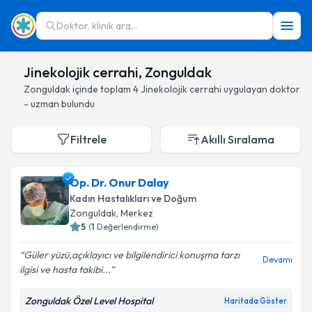
Doktor, klinik ara...
Jinekolojik cerrahi, Zonguldak
Zonguldak
içinde toplam
4
Jinekolojik cerrahi
uygulayan doktor
- uzman bulundu
Filtrele
Akıllı Sıralama
Op. Dr. Onur Dalay
Kadın Hastalıkları ve Doğum
Zonguldak
, Merkez
5
(
1
Değerlendirme)
Güler yüzü,açıklayıcı ve bilgilendirici konuşma tarzı
Devamı
ilgisi ve hasta takibi...
Zonguldak Özel Level Hospital
Haritada Göster