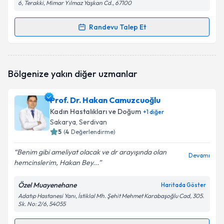
6, Terakki, Mimar Yılmaz Yaşkan Cd., 67100
Randevu Talep Et
Randevu Takvimi Talebi
Op. Dr. Onur Dalay
için randevu takvimi talebi
Bölgenize yakın diğer uzmanlar
oluşturun. Size bu uzmandan randevu almanız için bir
takvim hazırlandığında e-posta ile bilgilendireceğiz.
Prof. Dr. Hakan Camuzcuoğlu
E-posta Adresiniz
Kadın Hastalıkları ve Doğum
+
1
diğer
Sakarya
, Serdivan
5
(
4
Değerlendirme)
Benim gibi ameliyat olacak ve dr arayışında olan
Kişisel verilerimin işlenmesine ilişkin
Aydınlatma
Devamı
hemcinslerim, Hakan Bey...
Metni
'ni okudum ve kişisel verilerimin belirtilen
kapsamda işlenmesini kabul ediyorum.
Özel Muayenehane
Haritada Göster
Adatıp Hastanesi Yanı, İstiklal Mh. Şehit Mehmet Karabaşoğlu Cad, 305.
Sk. No: 2/6, 54055
Takvim Talebini Gönder