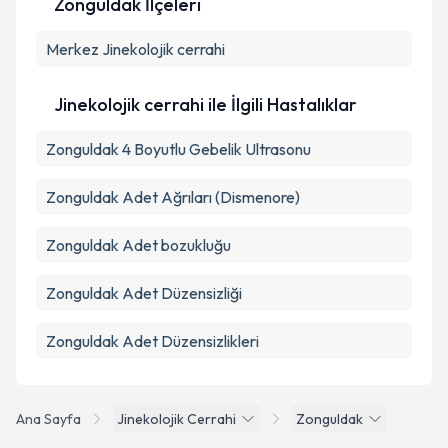
Zonguldak İlçeleri
Kişisel verilerimin işlenmesine ilişkin
Aydınlatma
Merkez
Metni
Jinekolojik cerrahi
'ni okudum ve kişisel verilerimin belirtilen
kapsamda işlenmesini kabul ediyorum.
Jinekolojik cerrahi ile İlgili Hastalıklar
Takvim Talebini Gönder
Zonguldak 4 Boyutlu Gebelik Ultrasonu
Zonguldak Adet Ağrıları (Dismenore)
Zonguldak Adet bozukluğu
Zonguldak Adet Düzensizliği
Zonguldak Adet Düzensizlikleri
Ana Sayfa
Jinekolojik Cerrahi
Zonguldak