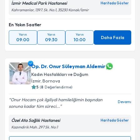
İzmir Medical Park Hastanesi
Haritada Göster
Kahramanlar, 1397. Sk. No:1, 35230 Konak/İzmir
En Yakın Saatler
Yarın
Yarın
Yarın
Daha Fazla
09:00
09:30
10:00
Op. Dr. Onur Süleyman Aldemir
Kadın Hastalıkları ve Doğum
İzmir
, Bornova
5
(
8
Değerlendirme)
Onur Hocam çok ilgiliydi hamileliğimin başından
Devamı
sonuna kadar tüm süreci...
Özel Ata Sağlık Hastanesi
Haritada Göster
Kazımdirik Mah. 297 Sk. No:1