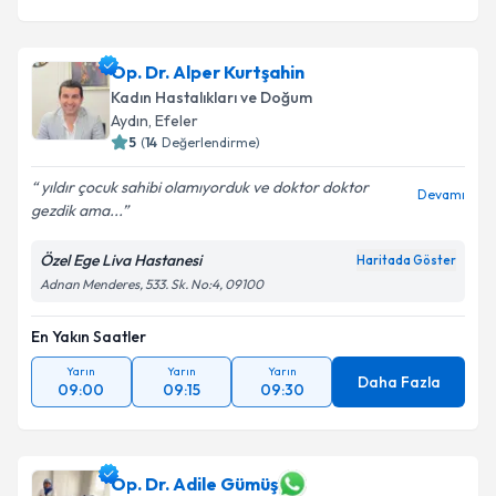
Op. Dr. Alper Kurtşahin
Kadın Hastalıkları ve Doğum
Aydın
, Efeler
5
(
14
Değerlendirme)
yıldır çocuk sahibi olamıyorduk ve doktor doktor
Devamı
gezdik ama...
Özel Ege Liva Hastanesi
Haritada Göster
Adnan Menderes, 533. Sk. No:4, 09100
En Yakın Saatler
Yarın
Yarın
Yarın
Daha Fazla
09:00
09:15
09:30
Op. Dr. Adile Gümüş