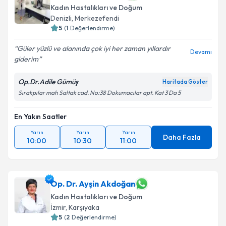
Kadın Hastalıkları ve Doğum
Denizli
, Merkezefendi
5
(
1
Değerlendirme)
Güler yüzlü ve alanında çok iyi her zaman yıllardır
Devamı
giderim
Op.Dr.Adile Gümüş
Haritada Göster
Sırakpılar mah Saltak cad. No:38 Dokumacılar apt. Kat 3 Da 5
En Yakın Saatler
Yarın
Yarın
Yarın
Daha Fazla
10:00
10:30
11:00
Op. Dr. Ayşin Akdoğan
Kadın Hastalıkları ve Doğum
İzmir
, Karşıyaka
5
(
2
Değerlendirme)