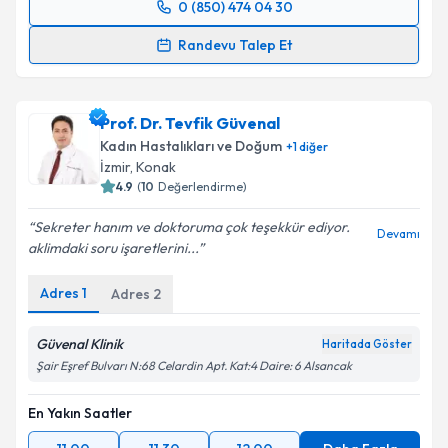
0 (850) 474 04 30
Randevu Takvimi Talebi
Randevu Talep Et
Op. Dr. Onur Süleyman Aldemir
için randevu
takvimi talebi oluşturun. Size bu uzmandan randevu
Prof. Dr. Tevfik Güvenal
almanız için bir takvim hazırlandığında e-posta ile
bilgilendireceğiz.
Kadın Hastalıkları ve Doğum
+
1
diğer
İzmir
, Konak
E-posta Adresiniz
4.9
(
10
Değerlendirme)
Sekreter hanım ve doktoruma çok teşekkür ediyor.
Devamı
aklimdaki soru işaretlerini...
Kişisel verilerimin işlenmesine ilişkin
Aydınlatma
Adres
1
Adres
2
Metni
'ni okudum ve kişisel verilerimin belirtilen
kapsamda işlenmesini kabul ediyorum.
Güvenal Klinik
Haritada Göster
Şair Eşref Bulvarı N:68 Celardin Apt. Kat:4 Daire: 6 Alsancak
Takvim Talebini Gönder
En Yakın Saatler