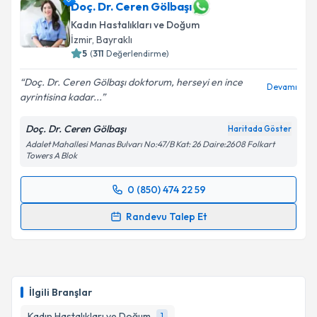
Doç. Dr. Ceren Gölbaşı
Kadın Hastalıkları ve Doğum
İzmir
, Bayraklı
5
(
311
Değerlendirme)
Doç. Dr. Ceren Gölbaşı doktorum, herseyi en ince
Devamı
ayrintisina kadar...
Doç. Dr. Ceren Gölbaşı
Haritada Göster
Adalet Mahallesi Manas Bulvarı No:47/B Kat: 26 Daire:2608 Folkart
Towers A Blok
0 (850) 474 22 59
Randevu Takvimi Talebi
Randevu Talep Et
Doç. Dr. Ceren Gölbaşı
için randevu takvimi talebi
oluşturun. Size bu uzmandan randevu almanız için bir
takvim hazırlandığında e-posta ile bilgilendireceğiz.
İlgili Branşlar
E-posta Adresiniz
Kadın Hastalıkları ve Doğum
1