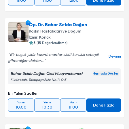
11:00
11:30
12:00
Daha Fazla
Op. Dr. Bahar Selda Doğan
Kadın Hastalıkları ve Doğum
İzmir
, Konak
5
(
15
Değerlendirme)
Bir buçuk yıldır kasıntı mantar sistit kuruluk sebepli
Devamı
gitmediğim doktor...
Bahar Selda Doğan Özel Muayenehanesi
Haritada Göster
Kültür Mah. Talatpaşa Bulv. No:14 D:3
En Yakın Saatler
Yarın
Yarın
Yarın
Daha Fazla
10:00
10:30
11:00