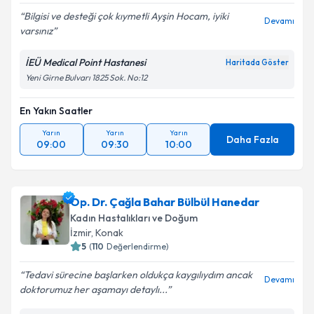
Bilgisi ve desteği çok kıymetli Ayşin Hocam, iyiki
Devamı
varsınız
İEÜ Medical Point Hastanesi
Haritada Göster
Yeni Girne Bulvarı 1825 Sok. No:12
En Yakın Saatler
Yarın
Yarın
Yarın
Daha Fazla
09:00
09:30
10:00
Op. Dr. Çağla Bahar Bülbül Hanedar
Kadın Hastalıkları ve Doğum
İzmir
, Konak
5
(
110
Değerlendirme)
Tedavi sürecine başlarken oldukça kaygılıydım ancak
Devamı
doktorumuz her aşamayı detaylı...