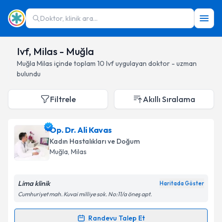
Doktor, klinik ara...
Ivf, Milas - Muğla
Muğla
Milas
içinde toplam
10
Ivf
uygulayan doktor - uzman
bulundu
Filtrele
Akıllı Sıralama
Op. Dr. Ali Kavas
Kadın Hastalıkları ve Doğum
Muğla
, Milas
Lima klinik
Haritada Göster
Cumhuriyet mah. Kuvai milliye sok. No:11/a öneş apt.
Randevu Talep Et