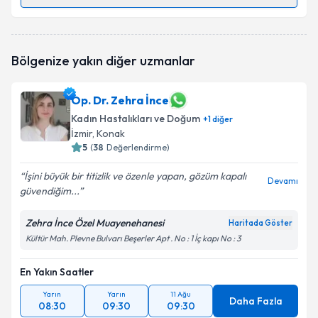
Randevu Takvimi Talebi
Op. Dr. Ali Kavas
için randevu takvimi talebi
Bölgenize yakın diğer uzmanlar
oluşturun. Size bu uzmandan randevu almanız için bir
takvim hazırlandığında e-posta ile bilgilendireceğiz.
Op. Dr. Zehra İnce
E-posta Adresiniz
Kadın Hastalıkları ve Doğum
+
1
diğer
İzmir
, Konak
5
(
38
Değerlendirme)
Kişisel verilerimin işlenmesine ilişkin
Aydınlatma
İşini büyük bir titizlik ve özenle yapan, gözüm kapalı
Devamı
Metni
'ni okudum ve kişisel verilerimin belirtilen
güvendiğim...
kapsamda işlenmesini kabul ediyorum.
Zehra İnce Özel Muayenehanesi
Haritada Göster
Kültür Mah. Plevne Bulvarı Beşerler Apt . No : 1 İç kapı No : 3
Takvim Talebini Gönder
En Yakın Saatler
Yarın
Yarın
11 Ağu
Daha Fazla
08:30
09:30
09:30