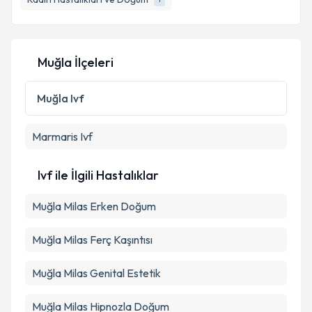
Kişisel verilerimin işlenmesine ilişkin
Aydınlatma
Muğla İlçeleri
Metni
'ni okudum ve kişisel verilerimin belirtilen
kapsamda işlenmesini kabul ediyorum.
Muğla
Ivf
Takvim Talebini Gönder
Marmaris
Ivf
Ivf ile İlgili Hastalıklar
Muğla Milas Erken Doğum
Muğla Milas Ferç Kaşıntısı
Muğla Milas Genital Estetik
Muğla Milas Hipnozla Doğum