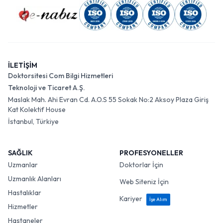
İLETİŞİM
Doktorsitesi Com Bilgi Hizmetleri
Teknoloji ve Ticaret A.Ş.
Maslak Mah. Ahi Evran Cd. A.O.S 55 Sokak No:2 Aksoy Plaza Giriş
Kat Kolektif House
İstanbul, Türkiye
SAĞLIK
PROFESYONELLER
Uzmanlar
Doktorlar İçin
Uzmanlık Alanları
Web Siteniz İçin
Hastalıklar
Kariyer
İşe Alım
Hizmetler
Hastaneler