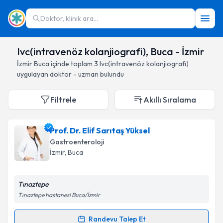
Doktor, klinik ara...
Ivc(intravenöz kolanjiografi), Buca - İzmir
İzmir
Buca
içinde toplam
3
Ivc(intravenöz kolanjiografi)
uygulayan doktor - uzman bulundu
Filtrele
Akıllı Sıralama
Prof. Dr. Elif Sarıtaş Yüksel
Gastroenteroloji
İzmir
, Buca
Tınaztepe
Tınaztepe hastanesi Buca/İzmir
Randevu Talep Et