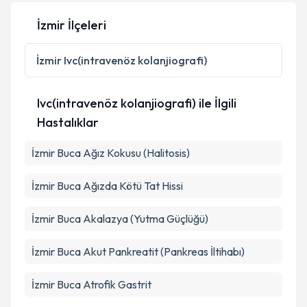
İzmir İlçeleri
Kişisel verilerimin işlenmesine ilişkin
Aydınlatma
Metni
'ni okudum ve kişisel verilerimin belirtilen
İzmir
Ivc(intravenöz kolanjiografi)
kapsamda işlenmesini kabul ediyorum.
Ivc(intravenöz kolanjiografi) ile İlgili
Takvim Talebini Gönder
Hastalıklar
İzmir Buca Ağız Kokusu (Halitosis)
İzmir Buca Ağızda Kötü Tat Hissi
İzmir Buca Akalazya (Yutma Güçlüğü)
İzmir Buca Akut Pankreatit (Pankreas İltihabı)
İzmir Buca Atrofik Gastrit