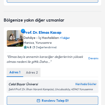
Randevu Takvimi Talebi
Prof. Dr. Elif Sarıtaş Yüksel
için randevu takvimi
Bölgenize yakın diğer uzmanlar
talebi oluşturun. Size bu uzmandan randevu almanız
için bir takvim hazırlandığında e-posta ile
bilgilendireceğiz.
Prof. Dr. Elmas Kasap
Dahiliye - İç Hastalıkları
+
1
diğer
E-posta Adresiniz
Manisa
, Yunusemre
4.8
(
3
Değerlendirme)
Elmas bey'e annemin karaciğer değerlerinin yüksek
Devamı
olması nedeni ile gittik.Daha...
Kişisel verilerimin işlenmesine ilişkin
Aydınlatma
Metni
'ni okudum ve kişisel verilerimin belirtilen
kapsamda işlenmesini kabul ediyorum.
Adres
1
Adres
2
Celal Bayar Üniversi
Haritada Göster
Takvim Talebini Gönder
Şehit Prof. Dr. İlhan Varank Kampüsü, Uncubozköy, 45140 Yunusemre
Randevu Talep Et
Randevu Takvimi Talebi