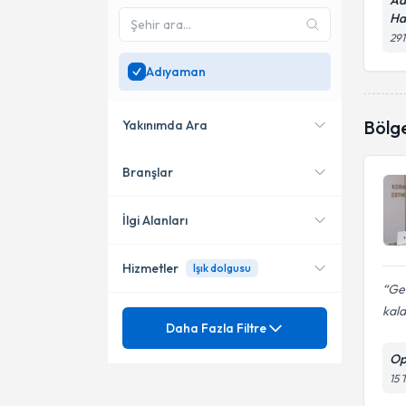
Ad
Ha
29
Adıyaman
Bölg
Yakınımda Ara
Branşlar
Konumuma yakın uzmanları
göster
İlgi Alanları
Hizmetler
Işık dolgusu
Dermatoloji
Ge
kald
Ünvan
Ağız Yaraları
Daha Fazla Filtre
Ayak Çıbanı
Op
Dövme silme
15 
Cilt Apselerinde Insizyon Ve