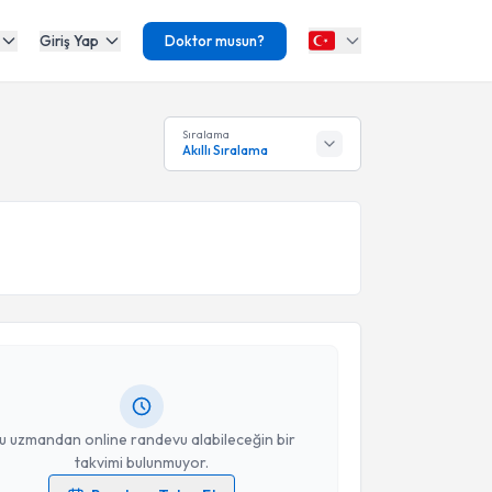
Giriş Yap
Doktor musun?
Sıralama
Akıllı Sıralama
akvimi Talebi
İbrahim Kökçam
için randevu takvimi talebi oluşturun.
andan randevu almanız için bir takvim
ında e-posta ile bilgilendireceğiz.
resiniz
u uzmandan online randevu alabileceğin bir
takvimi bulunmuyor.