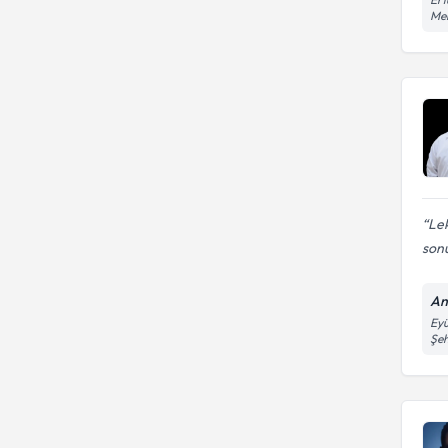
Mer
Lek
son
An
Eyü
Şeh