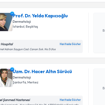
Prof. Dr. 
oluşturun. 
Prof. Dr. Yelda Kapıcıoğlu
hazırlandığ
Dermatoloji
E-posta Ad
İstanbul
, Beşiktaş
B
v Hospital
Haritada Göster
Randevu T
Kişisel
et Adnan Saygun Cad. Canan Sok. No 5 Ulus
okudum
işlenm
Uzm. Dr. H
oluşturun. 
Uzm. Dr. Hacer Altın Sürücü
hazırlandığ
Dermatoloji
E-posta Ad
Şanlıurfa
, Merkez
B
el Şanmed Hastanesi
Haritada Göster
Kişisel
uğrul gazi mah., Yunus Emre Cd. No:76, 63300 Haliliye/Şanlıurfa