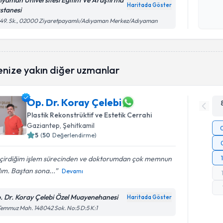
ıyaman Üniversitesi Eğitim Ve Araştırma
Haritada Göster
stanesi
Kişisel
149. Sk., 02000 Ziyaretpayamlı/Adıyaman Merkez/Adıyaman
okudum
işlenm
enize yakın diğer uzmanlar
Op. Dr. Koray Çelebi
Plastik Rekonstrüktif ve Estetik Cerrahi
Gaziantep
, Şehitkamil
5
(
50
Değerlendirme)
çirdiğim işlem sürecinden ve doktorumdan çok memnun
ım. Baştan sona...
Devamı
. Dr. Koray Çelebi Özel Muayenehanesi
Haritada Göster
Temmuz Mah. 148042 Sok. No:5 D:5 K:1