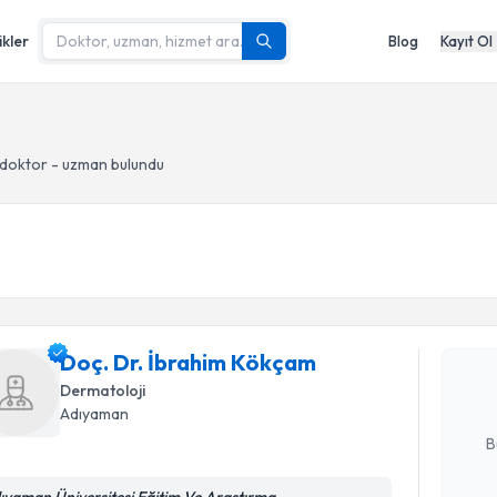
ikler
Blog
Kayıt Ol
doktor - uzman bulundu
Randevu T
Doç. Dr. 
Size bu uzm
Doç. Dr. İbrahim Kökçam
hazırlandığ
Dermatoloji
Adıyaman
E-posta Ad
B