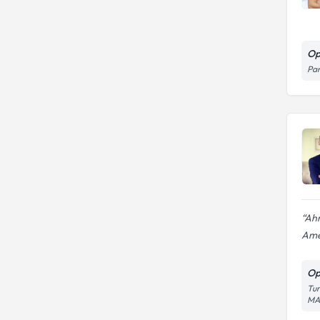
Op
Pan
Ahm
Amel
Op
Tur
MA