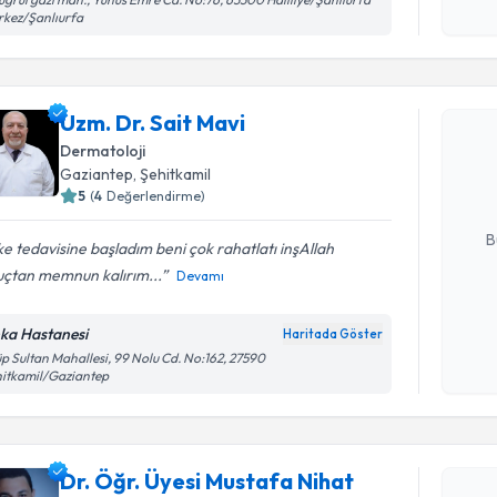
kez/Şanlıurfa
okudum
işlenm
Randevu T
Uzm. Dr. Sait Mavi
Uzm. Dr. S
bu uzmandan
Dermatoloji
posta ile bi
Gaziantep
, Şehitkamil
5
(
4
Değerlendirme)
E-posta Ad
B
e tedavisine başladım beni çok rahatlatı inşAllah
uçtan memnun kalırım...
Devamı
Kişisel
ka Hastanesi
Haritada Göster
okudum
p Sultan Mahallesi, 99 Nolu Cd. No:162, 27590
işlenm
itkamil/Gaziantep
Randevu T
Dr. Öğr. Üyesi Mustafa Nihat
Dr. Öğr. Ü