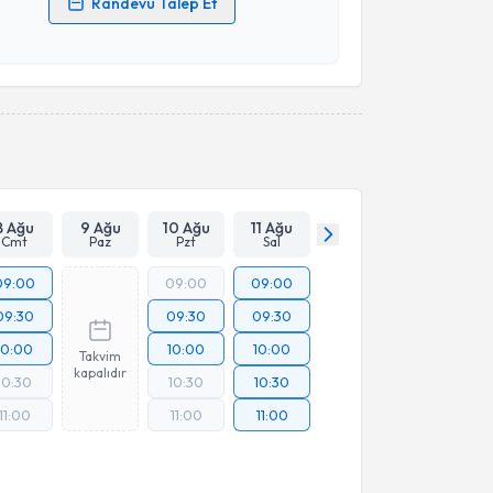
Randevu Talep Et
 verilerimin işlenmesine ilişkin
Aydınlatma Metni
'ni
 ve kişisel verilerimin belirtilen kapsamda
esini kabul ediyorum.
Takvim Talebini Gönder
8 Ağu
9 Ağu
10 Ağu
11 Ağu
Cmt
Paz
Pzt
Sal
09:00
09:00
09:00
09:30
09:30
09:30
10:00
10:00
10:00
Takvim
kapalıdır
10:30
10:30
10:30
11:00
11:00
11:00