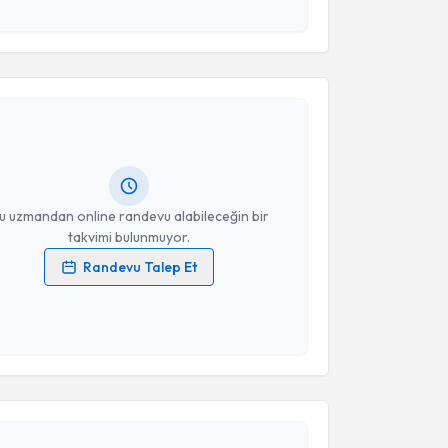
 ve kişisel verilerimin belirtilen kapsamda
esini kabul ediyorum.
akvimi Talebi
Takvim Talebini Gönder
ait Mavi
için randevu takvimi talebi oluşturun. Size
 randevu almanız için bir takvim hazırlandığında e-
lgilendireceğiz.
resiniz
u uzmandan online randevu alabileceğin bir
takvimi bulunmuyor.
Randevu Talep Et
 verilerimin işlenmesine ilişkin
Aydınlatma Metni
'ni
 ve kişisel verilerimin belirtilen kapsamda
esini kabul ediyorum.
akvimi Talebi
Takvim Talebini Gönder
yesi Mustafa Nihat Koç
için randevu takvimi talebi