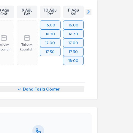
8 Ağu
9 Ağu
10 Ağu
11 Ağu
Cmt
Paz
Pzt
Sal
16:00
16:00
16:30
16:30
17:00
17:00
Takvim
Takvim
palıdır
kapalıdır
17:30
17:30
18:00
akvimi Talebi
Daha Fazla Göster
asıl Ercüment Erbaş
için randevu takvimi talebi
Size bu uzmandan randevu almanız için bir takvim
ında e-posta ile bilgilendireceğiz.
resiniz