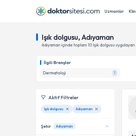
Uzmanlar
Klin
Işık dolgusu, Adıyaman
Adıyaman
içinde toplam
10
Işık dolgusu
uygulayan 
İlgili Branşlar
Dermatoloji
1
Aktif Filtreler
Işık dolgusu
Adıyaman
Şehir
Adıyaman