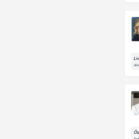
Li
Ahm
Öz
Ert