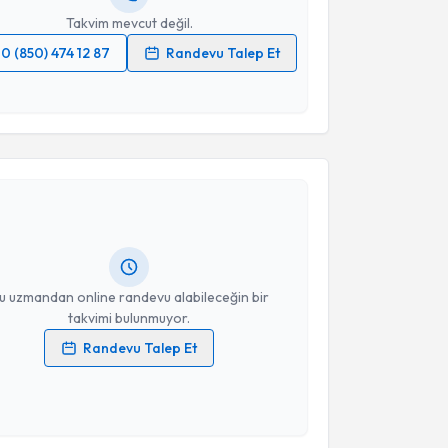
Takvim mevcut değil.
0 (850) 474 12 87
Randevu Talep Et
 verilerimin işlenmesine ilişkin
Aydınlatma Metni
'ni
 ve kişisel verilerimin belirtilen kapsamda
akvimi Talebi
esini kabul ediyorum.
Takvim Talebini Gönder
hmet Hamdi Aytekin
için randevu takvimi talebi
Size bu uzmandan randevu almanız için bir takvim
ında e-posta ile bilgilendireceğiz.
resiniz
u uzmandan online randevu alabileceğin bir
takvimi bulunmuyor.
Randevu Talep Et
 verilerimin işlenmesine ilişkin
Aydınlatma Metni
'ni
 ve kişisel verilerimin belirtilen kapsamda
akvimi Talebi
esini kabul ediyorum.