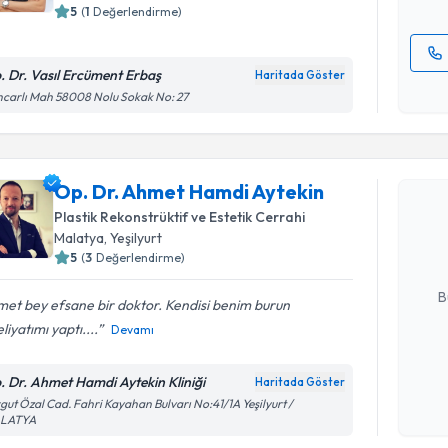
5
(
1
Değerlendirme)
. Dr. Vasıl Ercüment Erbaş
Haritada Göster
Kişisel
carlı Mah 58008 Nolu Sokak No: 27
okudum
Randevu T
işlenm
Op. Dr. Ahmet Hamdi Aytekin
Op. Dr. A
oluşturun. 
Plastik Rekonstrüktif ve Estetik Cerrahi
hazırlandığ
Malatya
, Yeşilyurt
5
(
3
Değerlendirme)
E-posta Ad
B
et bey efsane bir doktor. Kendisi benim burun
iyatımı yaptı....
Devamı
Kişisel
. Dr. Ahmet Hamdi Aytekin Kliniği
Haritada Göster
okudum
Randevu T
gut Özal Cad. Fahri Kayahan Bulvarı No:41/1A Yeşilyurt /
işlenm
LATYA