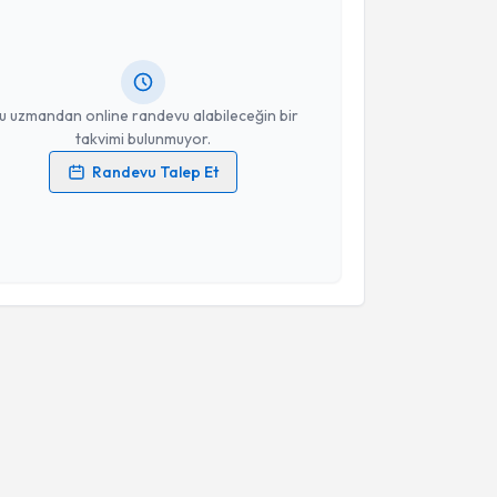
Size bu uzmandan randevu almanız için bir takvim
ında e-posta ile bilgilendireceğiz.
resiniz
u uzmandan online randevu alabileceğin bir
takvimi bulunmuyor.
Randevu Talep Et
 verilerimin işlenmesine ilişkin
Aydınlatma Metni
'ni
 ve kişisel verilerimin belirtilen kapsamda
esini kabul ediyorum.
Takvim Talebini Gönder