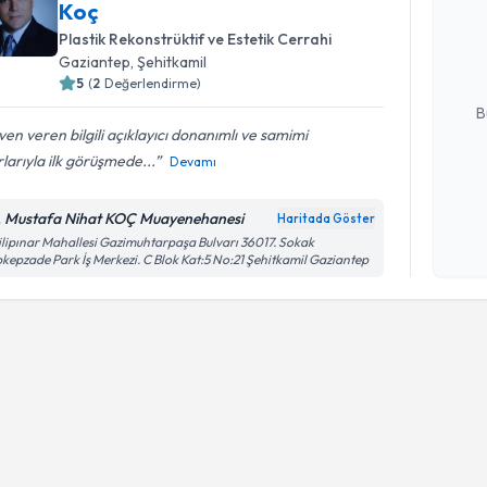
Koç
oluşturun. 
Plastik Rekonstrüktif ve Estetik Cerrahi
hazırlandığ
Gaziantep
, Şehitkamil
E-posta Ad
5
(
2
Değerlendirme)
B
en veren bilgili açıklayıcı donanımlı ve samimi
rlarıyla ilk görüşmede...
Devamı
Kişisel
okudum
. Mustafa Nihat KOÇ Muayenehanesi
Haritada Göster
işlenm
ilipınar Mahallesi Gazimuhtarpaşa Bulvarı 36017. Sokak
kepzade Park İş Merkezi. C Blok Kat:5 No:21 Şehitkamil Gaziantep