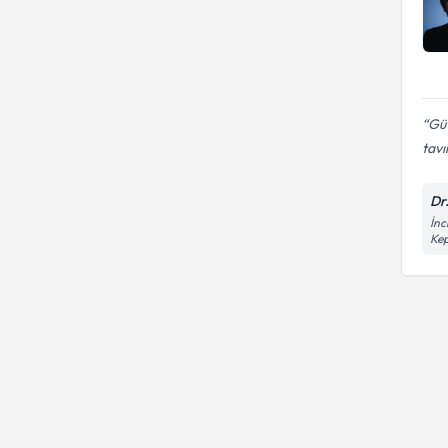
Güv
tavı
Dr
İnc
Kep