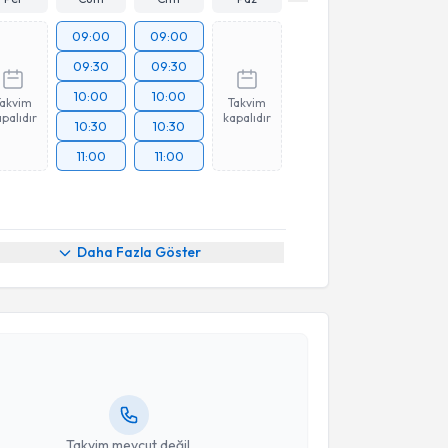
09:00
09:00
09:30
09:30
10:00
10:00
Takvim
Takvim
palıdır
kapalıdır
10:30
10:30
11:00
11:00
Daha Fazla Göster
akvimi Talebi
Volkan Tektaş
için randevu takvimi talebi oluşturun.
andan randevu almanız için bir takvim
ında e-posta ile bilgilendireceğiz.
resiniz
Takvim mevcut değil.