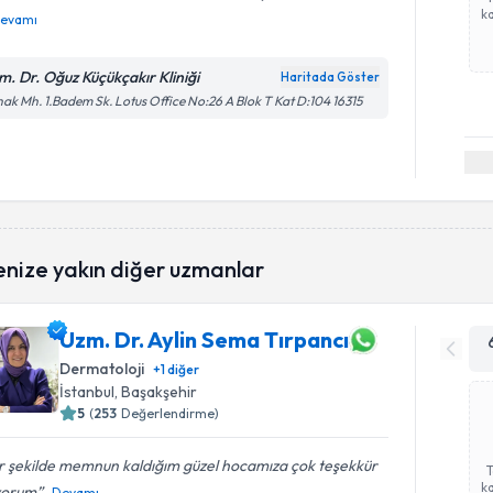
ka
evamı
m. Dr. Oğuz Küçükçakır Kliniği
Haritada Göster
ak Mh. 1.Badem Sk. Lotus Office No:26 A Blok T Kat D:104 16315
enize yakın diğer uzmanlar
Uzm. Dr. Aylin Sema Tırpancı
Dermatoloji
+
1
diğer
İstanbul
, Başakşehir
5
(
253
Değerlendirme)
r şekilde memnun kaldığım güzel hocamıza çok teşekkür
ka
yorum
Devamı