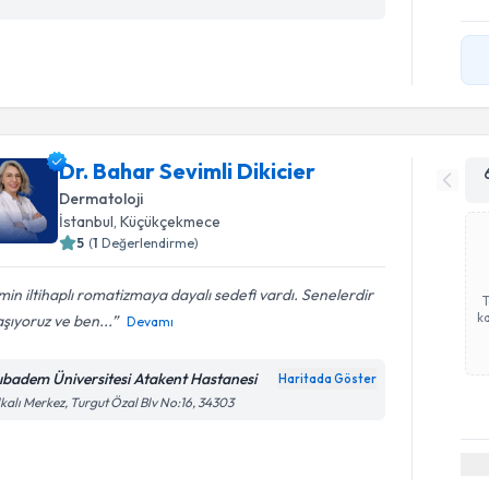
Dr. Bahar Sevimli Dikicier
Dermatoloji
İstanbul
, Küçükçekmece
5
(
1
Değerlendirme)
min iltihaplı romatizmaya dayalı sedefi vardı. Senelerdir
ka
şıyoruz ve ben...
Devamı
ıbadem Üniversitesi Atakent Hastanesi
Haritada Göster
kalı Merkez, Turgut Özal Blv No:16, 34303