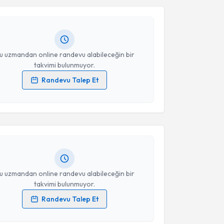
Fulya Gönen
için randevu takvimi talebi oluşturun.
Takvim Talebini Gönder
andan randevu almanız için bir takvim
ında e-posta ile bilgilendireceğiz.
resiniz
u uzmandan online randevu alabileceğin bir
takvimi bulunmuyor.
Randevu Talep Et
akvimi Talebi
 verilerimin işlenmesine ilişkin
Aydınlatma Metni
'ni
 ve kişisel verilerimin belirtilen kapsamda
esini kabul ediyorum.
yesi Nazlı Caf
için randevu takvimi talebi oluşturun.
andan randevu almanız için bir takvim
ında e-posta ile bilgilendireceğiz.
Takvim Talebini Gönder
resiniz
u uzmandan online randevu alabileceğin bir
takvimi bulunmuyor.
Randevu Talep Et
 verilerimin işlenmesine ilişkin
Aydınlatma Metni
'ni
 ve kişisel verilerimin belirtilen kapsamda