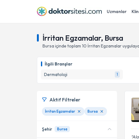
Uzmanlar
Klin
İrritan Egzamalar, Bursa
Bursa
içinde toplam
10
İrritan Egzamalar
uygulaya
İlgili Branşlar
Dermatoloji
1
Aktif Filtreler
İrritan Egzamalar
Bursa
Şehir
Bursa
Ala