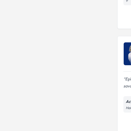
9
Eşi
sava
Ac
Hal