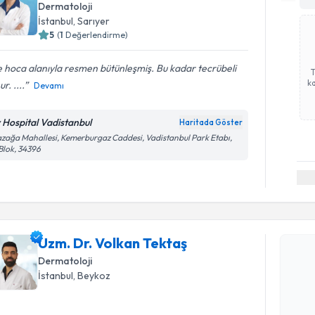
Dermatoloji
İstanbul
, Sarıyer
5
(
1
Değerlendirme)
 hoca alanıyla resmen bütünleşmiş. Bu kadar tecrübeli
ka
r. ....
Devamı
v Hospital Vadistanbul
Haritada Göster
zağa Mahallesi, Kemerburgaz Caddesi, Vadistanbul Park Etabı,
Blok, 34396
Randevu T
Uzm. Dr. 
Uzm. Dr. Volkan Tektaş
Size bu uzm
hazırlandığ
Dermatoloji
İstanbul
, Beykoz
E-posta Ad