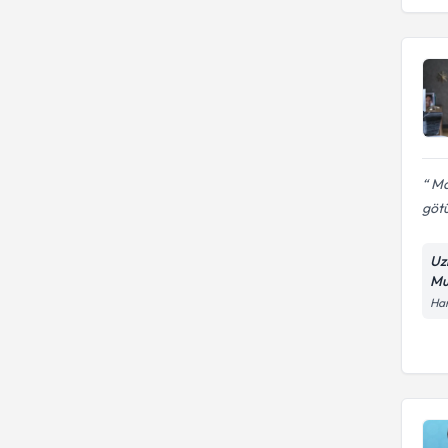
Mar
götü
Uz
Mu
Ham