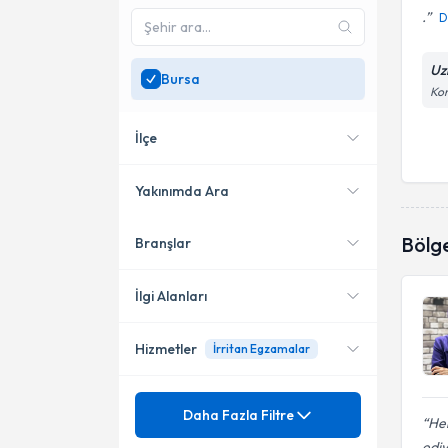
.
D
Uz
Bursa
Kon
İlçe
Yakınımda Ara
Bölg
Branşlar
Konumuma yakın uzmanları
Nilüfer
göster
İlgi Alanları
Hizmetler
İrritan Egzamalar
Dermatoloji
Mezuniyet
Ağız Yaraları
Daha Fazla Filtre
He
edi