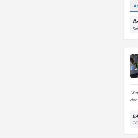
A
Öz
Kav
Se
der 
B
TE