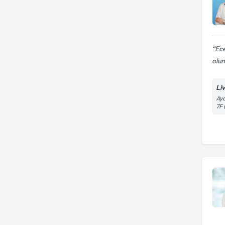
Ece
olunu
Li
Aya
7F 