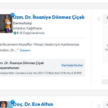
Uzm. Dr. İhsaniye Dönmez Çiçek
Dermatoloji
İstanbul
, Kağıthane
5
(
5
Değerlendirme)
tta annem Muzaffer Yılmaz'ı tedavi için hastanenize
ka
rdüm. Dr...
Devamı
m. Dr. İhsaniye Dönmez Çiçek
Haritada Göster
ayenehanesi
idiye Mah. Cendere Cad. No:103-1 T2 Blok Kat:1 Ofis No:5 34398
Doç. Dr. Ece Altun