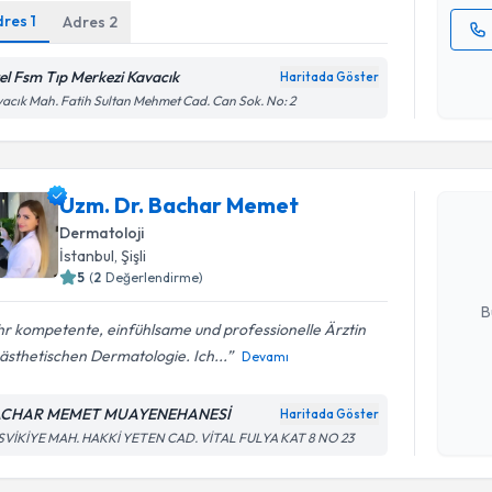
dres
1
Adres
2
Kişisel
el Fsm Tıp Merkezi Kavacık
Haritada Göster
okudum
acık Mah. Fatih Sultan Mehmet Cad. Can Sok. No: 2
işlenm
Randevu T
Uzm. Dr. 
Uzm. Dr. Bachar Memet
Size bu uzm
Dermatoloji
hazırlandığ
İstanbul
, Şişli
5
(
2
Değerlendirme)
E-posta Ad
B
hr kompetente, einfühlsame und professionelle Ärztin
ästhetischen Dermatologie. Ich...
Devamı
Kişisel
okudum
ACHAR MEMET MUAYENEHANESİ
Haritada Göster
Randevu T
işlenm
SVİKİYE MAH. HAKKİ YETEN CAD. VİTAL FULYA KAT 8 NO 23