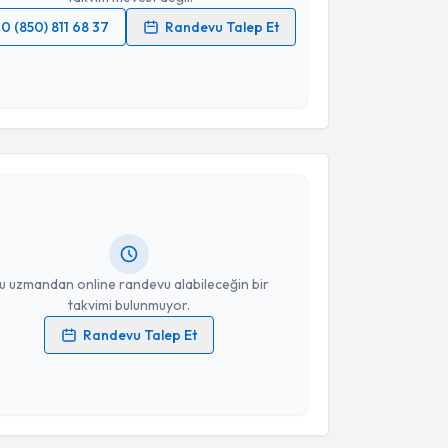
0 (850) 811 68 37
Randevu Talep Et
 verilerimin işlenmesine ilişkin
Aydınlatma Metni
'ni
 ve kişisel verilerimin belirtilen kapsamda
esini kabul ediyorum.
akvimi Talebi
Takvim Talebini Gönder
Bachar Memet
için randevu takvimi talebi oluşturun.
andan randevu almanız için bir takvim
ında e-posta ile bilgilendireceğiz.
resiniz
u uzmandan online randevu alabileceğin bir
takvimi bulunmuyor.
Randevu Talep Et
 verilerimin işlenmesine ilişkin
Aydınlatma Metni
'ni
 ve kişisel verilerimin belirtilen kapsamda
akvimi Talebi
esini kabul ediyorum.