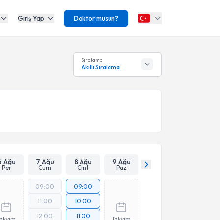
Giriş Yap
Doktor musun?
Sıralama
Akıllı Sıralama
6 Ağu
7 Ağu
8 Ağu
9 Ağu
Per
Cum
Cmt
Paz
09:00
09:00
11:00
10:00
12:00
11:00
Takvim
Takvim