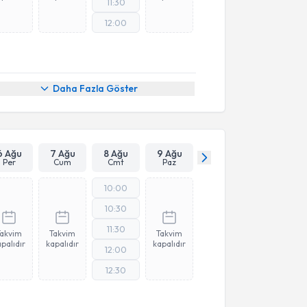
11:30
12:00
Daha Fazla Göster
6 Ağu
7 Ağu
8 Ağu
9 Ağu
Per
Cum
Cmt
Paz
10:00
10:30
11:30
Takvim
Takvim
Takvim
palıdır
kapalıdır
kapalıdır
12:00
12:30