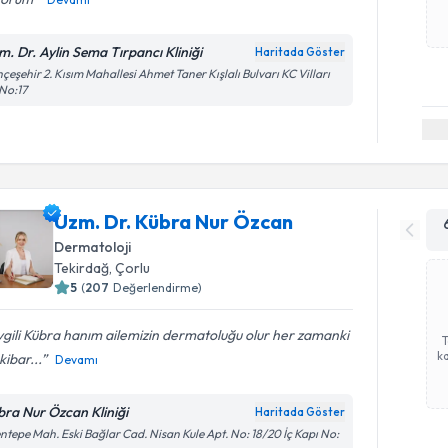
m. Dr. Aylin Sema Tırpancı Kliniği
Haritada Göster
çeşehir 2. Kısım Mahallesi Ahmet Taner Kışlalı Bulvarı KC Vilları
No:17
Uzm. Dr. Kübra Nur Özcan
Dermatoloji
Tekirdağ
, Çorlu
5
(
207
Değerlendirme)
gili Kübra hanım ailemizin dermatoluğu olur her zamanki
ka
 kibar...
Devamı
bra Nur Özcan Kliniği
Haritada Göster
ntepe Mah. Eski Bağlar Cad. Nisan Kule Apt. No: 18/20 İç Kapı No: