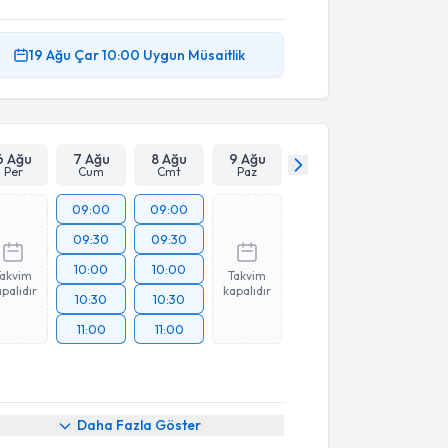
19 Ağu
Çar
10:00
Uygun Müsaitlik
6 Ağu
7 Ağu
8 Ağu
9 Ağu
Per
Cum
Cmt
Paz
09:00
09:00
09:30
09:30
10:00
10:00
Takvim
Takvim
palıdır
kapalıdır
10:30
10:30
11:00
11:00
Daha Fazla Göster