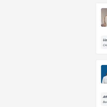
Uz
CA
At
Bar