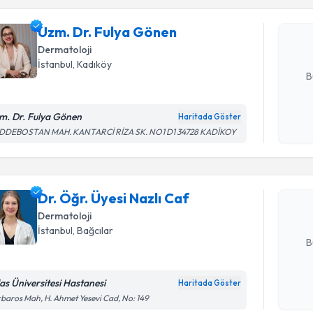
Uzm. Dr. 
Size bu uzm
Uzm. Dr. Fulya Gönen
hazırlandığ
Dermatoloji
E-posta Ad
İstanbul
, Kadıköy
B
m. Dr. Fulya Gönen
Haritada Göster
Randevu T
Kişisel
DDEBOSTAN MAH. KANTARCİ RİZA SK. NO1 D1 34728 KADİKOY
okudum
işlenm
Dr. Öğr. Ü
Size bu uzm
Dr. Öğr. Üyesi Nazlı Caf
hazırlandığ
Dermatoloji
E-posta Ad
İstanbul
, Bağcılar
B
las Üniversitesi Hastanesi
Haritada Göster
Kişisel
baros Mah, H. Ahmet Yesevi Cad, No: 149
okudum