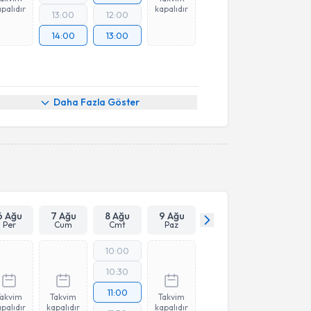
palıdır
kapalıdır
13:00
12:00
14:00
13:00
Daha Fazla Göster
6 Ağu
7 Ağu
8 Ağu
9 Ağu
Per
Cum
Cmt
Paz
10:00
10:30
11:00
Takvim
Takvim
Takvim
palıdır
kapalıdır
kapalıdır