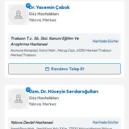
Takvim Talebini Gönder
Dr. Sibel Akdemir
için randevu takvimi talebi
Dr. Yasemin Çabuk
oluşturun. Size bu uzmandan randevu almanız için bir
Göz Hastalıkları
takvim hazırlandığında e-posta ile bilgilendireceğiz.
Yalova
, Merkez
E-posta Adresiniz
Trabzon T.c. Sb. Sbü. Kanuni Eğitim Ve
Haritada Göster
Araştırma Hastanesi
Numune Kampüsü, İnönü Mah., Maraş Cad., 61250 Merkez/Trabzon
Merkez/Trabzon
Kişisel verilerimin işlenmesine ilişkin
Aydınlatma
Metni
'ni okudum ve kişisel verilerimin belirtilen
Randevu Talep Et
kapsamda işlenmesini kabul ediyorum.
Randevu Takvimi Talebi
Takvim Talebini Gönder
Dr. Yasemin Çabuk
için randevu takvimi talebi
Uzm. Dr. Hüseyin Serdaroğulları
oluşturun. Size bu uzmandan randevu almanız için bir
Göz Hastalıkları
takvim hazırlandığında e-posta ile bilgilendireceğiz.
Yalova
, Merkez
E-posta Adresiniz
Yalova Devlet Hastanesi
Haritada Göster
İsmet Paşa Mah., İzmit Kara Yolu 3.Km, 77100 Yalova Merkez/Yalova