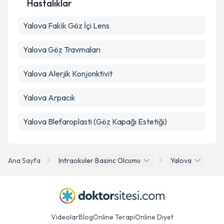
Hastalıklar
Yalova Fakik Göz İçi Lens
Yalova Göz Travmaları
Yalova Alerjik Konjonktivit
Yalova Arpacık
Yalova Blefaroplasti (Göz Kapağı Estetiği)
Ana Sayfa
Intraokuler Basinc Olcumu
Yalova
Videolar
Blog
Online Terapi
Online Diyet