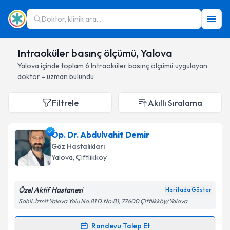
Doktor, klinik ara...
Intraoküler basınç ölçümü, Yalova
Yalova
içinde toplam
6
Intraoküler basınç ölçümü
uygulayan
doktor - uzman bulundu
Filtrele
Akıllı Sıralama
Op. Dr. Abdulvahit Demir
Göz Hastalıkları
Yalova
, Çiftlikköy
Özel Aktif Hastanesi
Haritada Göster
Sahil, İzmit Yalova Yolu No:81 D:No:81, 77600 Çiftlikköy/Yalova
Randevu Talep Et