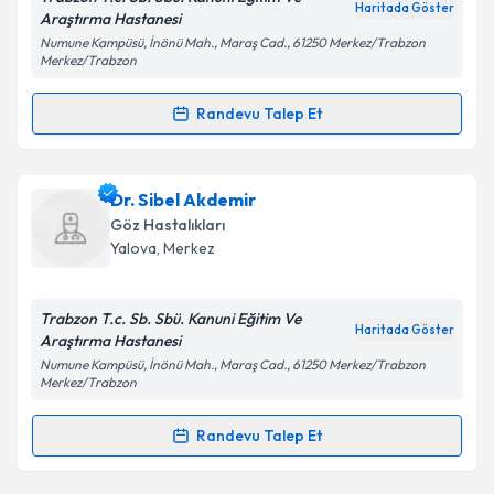
Haritada Göster
Araştırma Hastanesi
Numune Kampüsü, İnönü Mah., Maraş Cad., 61250 Merkez/Trabzon
Merkez/Trabzon
Kişisel verilerimin işlenmesine ilişkin
Aydınlatma
Metni
'ni okudum ve kişisel verilerimin belirtilen
Randevu Talep Et
kapsamda işlenmesini kabul ediyorum.
Randevu Takvimi Talebi
Takvim Talebini Gönder
Dr. Hasbi Ergün
için randevu takvimi talebi oluşturun.
Dr. Sibel Akdemir
Size bu uzmandan randevu almanız için bir takvim
Göz Hastalıkları
hazırlandığında e-posta ile bilgilendireceğiz.
Yalova
, Merkez
E-posta Adresiniz
Trabzon T.c. Sb. Sbü. Kanuni Eğitim Ve
Haritada Göster
Araştırma Hastanesi
Numune Kampüsü, İnönü Mah., Maraş Cad., 61250 Merkez/Trabzon
Merkez/Trabzon
Kişisel verilerimin işlenmesine ilişkin
Aydınlatma
Metni
'ni okudum ve kişisel verilerimin belirtilen
Randevu Talep Et
kapsamda işlenmesini kabul ediyorum.
Randevu Takvimi Talebi