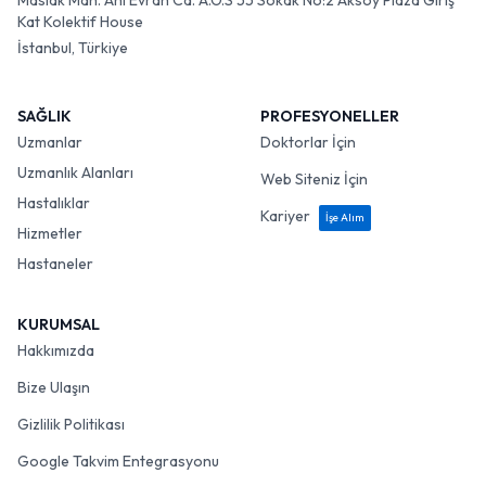
Maslak Mah. Ahi Evran Cd. A.O.S 55 Sokak No:2 Aksoy Plaza Giriş
Kat Kolektif House
İstanbul, Türkiye
SAĞLIK
PROFESYONELLER
Uzmanlar
Doktorlar İçin
Uzmanlık Alanları
Web Siteniz İçin
Hastalıklar
Kariyer
İşe Alım
Hizmetler
Hastaneler
KURUMSAL
Hakkımızda
Bize Ulaşın
Gizlilik Politikası
Google Takvim Entegrasyonu