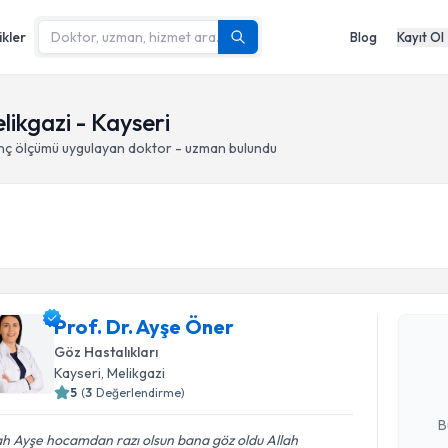
ikler
Blog
Kayıt Ol
likgazi - Kayseri
ınç ölçümü
uygulayan doktor - uzman bulundu
Randevu T
Prof. Dr. 
Prof. Dr. Ayşe Öner
bu uzmandan
Göz Hastalıkları
posta ile bi
Kayseri
, Melikgazi
5
(
3
Değerlendirme)
E-posta Ad
B
ah Ayşe hocamdan razı olsun bana göz oldu Allah