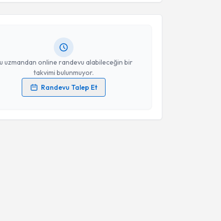
ki Güler
için randevu takvimi talebi oluşturun. Size bu
Takvim Talebini Gönder
ndevu almanız için bir takvim hazırlandığında e-
lgilendireceğiz.
resiniz
u uzmandan online randevu alabileceğin bir
takvimi bulunmuyor.
Randevu Talep Et
 verilerimin işlenmesine ilişkin
Aydınlatma Metni
'ni
 ve kişisel verilerimin belirtilen kapsamda
esini kabul ediyorum.
Takvim Talebini Gönder