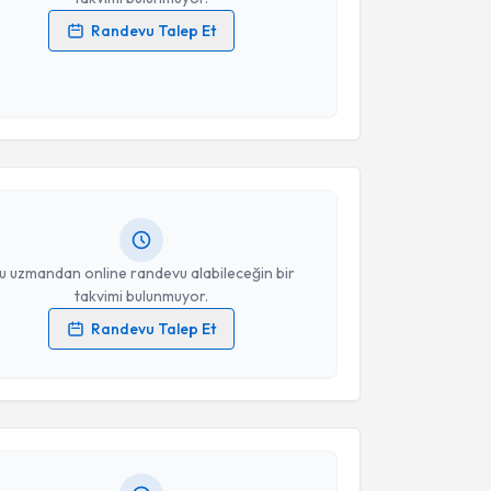
Randevu Talep Et
 verilerimin işlenmesine ilişkin
Aydınlatma Metni
'ni
 ve kişisel verilerimin belirtilen kapsamda
akvimi Talebi
esini kabul ediyorum.
Nuh Mehmet Aksebzeci
için randevu takvimi talebi
Takvim Talebini Gönder
Size bu uzmandan randevu almanız için bir takvim
ında e-posta ile bilgilendireceğiz.
resiniz
u uzmandan online randevu alabileceğin bir
takvimi bulunmuyor.
Randevu Talep Et
akvimi Talebi
 verilerimin işlenmesine ilişkin
Aydınlatma Metni
'ni
 ve kişisel verilerimin belirtilen kapsamda
esini kabul ediyorum.
Adnan Baltacı
için randevu takvimi talebi oluşturun.
andan randevu almanız için bir takvim
ında e-posta ile bilgilendireceğiz.
Takvim Talebini Gönder