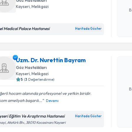
Göz Hastalıkları
E-posta Ad
Kayseri
, Melikgazi
B
el Medical Palace Hastanesi
Haritada Göster
Kişisel
okudum
Randevu T
işlenm
Uzm. Dr. 
Uzm. Dr. Nurettin Bayram
oluşturun. 
Göz Hastalıkları
hazırlandığ
Kayseri
, Melikgazi
5
(
3
Değerlendirme)
E-posta Ad
B
erli hocam alanında profesyonel ve yetkin biridir.
om ameliyatı başarılı...
Devamı
Kişisel
okudum
yseri Eğitim Ve Araştırma Hastanesi
Haritada Göster
Randevu T
işlenm
ayi, Atatürk Blv., 38010 Kocasinan/Kayseri