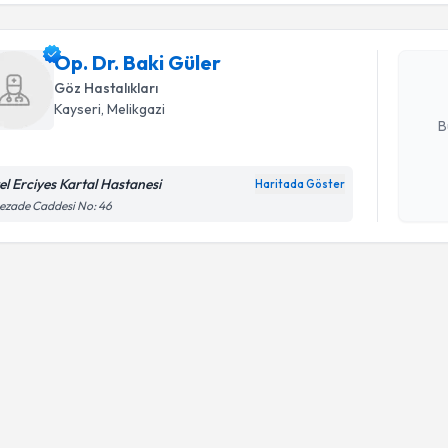
Op. Dr. Ba
uzmandan ra
Op. Dr. Baki Güler
posta ile bi
Göz Hastalıkları
E-posta Ad
Kayseri
, Melikgazi
B
el Erciyes Kartal Hastanesi
Haritada Göster
Kişisel
ezade Caddesi No: 46
okudum
işlenm