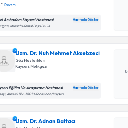
.
Devamı
Kişisel
okudum
el Acıbadem Kayseri Hastanesi
Haritada Göster
Randevu T
işlenm
itgazi, Mustafa Kemal Paşa Blv. 1A
Uzm. Dr. 
oluşturun. 
Uzm. Dr. Nuh Mehmet Aksebzeci
hazırlandığ
Göz Hastalıkları
E-posta Ad
Kayseri
, Melikgazi
B
yseri Eğitim Ve Araştırma Hastanesi
Randevu T
Haritada Göster
Kişisel
ayi, Atatürk Blv., 38010 Kocasinan/Kayseri
okudum
işlenm
Uzm. Dr. 
Size bu uzm
hazırlandığ
Uzm. Dr. Adnan Baltacı