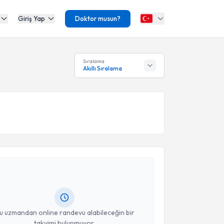
Giriş Yap
Doktor musun?
Sıralama
Akıllı Sıralama
akvimi Talebi
Ayşe Öner
için randevu takvimi talebi oluşturun. Size
 randevu almanız için bir takvim hazırlandığında e-
lgilendireceğiz.
resiniz
u uzmandan online randevu alabileceğin bir
takvimi bulunmuyor.