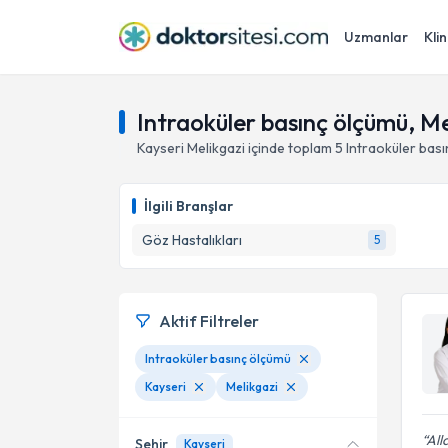
Uzmanlar
Klin
Intraoküler basınç ölçümü, Me
Kayseri
Melikgazi
içinde toplam
5
Intraoküler bas
İlgili Branşlar
Göz Hastalıkları
5
Aktif Filtreler
Intraoküler basınç ölçümü
Kayseri
Melikgazi
All
Şehir
Kayseri