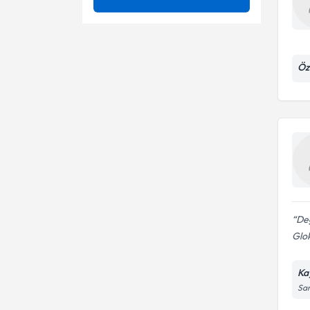
Göz Tembelliği (Ambliyopi)
Ünvan
Intraoküler basınç ölçümü
Göz Tümörleri
Glokom muayenesi
ERCİYES ÜNİVERSİTESİ
Öz
Katarakt
Göz kapağı estetiği
ULUDAĞ ÜNİVERSİTESİ
Op. Dr.
Kırma Kusurları
Vitrektomi
ÇUKUROVA ÜNİVERSİTESİ
Prof. Dr.
Baş Ağrıları
Astigmatik keratotomi
Uzm. Dr.
Diabetik Retinopati
Blefaroplasti
Dolgu Uygulamasi
Botulinum toksini enjeksiyonu
Değ
Fakik Göz İçi Lens
Botulinum toksini tip b
Glok
Görme Bozukluğu
Dolgu uygulamaları
Ka
San
Excimer lazer