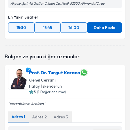
Akyazı, Şht. Ali Gaffar Okkan Cd. No:9, 52200 Altınordu/Ordu
En Yakın Saatler
15:30
15:45
16:00
Daha Fazla
Bölgenize yakın diğer uzmanlar
Prof. Dr. Turgut Karaca
Genel Cerrahi
Hatay
, İskenderun
5
(
1
Değerlendirme)
cerrahların kralısın
Adres
1
Adres
2
Adres
3