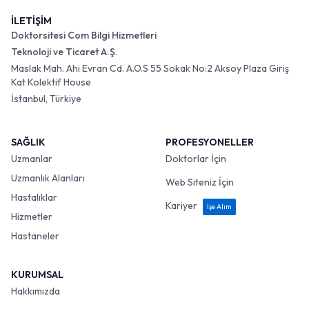
İLETİŞİM
Doktorsitesi Com Bilgi Hizmetleri
Teknoloji ve Ticaret A.Ş.
Maslak Mah. Ahi Evran Cd. A.O.S 55 Sokak No:2 Aksoy Plaza Giriş
Kat Kolektif House
İstanbul, Türkiye
SAĞLIK
PROFESYONELLER
Uzmanlar
Doktorlar İçin
Uzmanlık Alanları
Web Siteniz İçin
Hastalıklar
Kariyer
İşe Alım
Hizmetler
Hastaneler
KURUMSAL
Hakkımızda