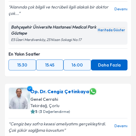
Alanında çok bilgili ve tecrübeli ilgili alakalı bir doktor
Devamı
çok...
Bahçeşehir Üniversite Hastanesi Medical Park
Haritada Göster
Göztepe
E5 Üzeri Merdivenköy, 23 Nisan Sokagi No:17
En Yakın Saatler
15:30
15:45
16:00
Daha Fazla
Op. Dr. Cengiz Çetinkaya
Genel Cerrahi
Tekirdağ
, Çorlu
5
(
3
Değerlendirme)
Cengiz bey safra kesesi ameliyatımı gerçekleştirdi.
Devamı
Çok şükür saglğıma kavustum