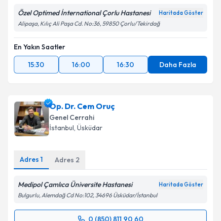
Özel Optimed İnternational Çorlu Hastanesi
Haritada Göster
Alipaşa, Kılıç Ali Paşa Cd. No:36, 59850 Çorlu/Tekirdağ
En Yakın Saatler
15:30
16:00
16:30
Daha Fazla
Op. Dr. Cem Oruç
Genel Cerrahi
İstanbul
, Üsküdar
Adres
1
Adres
2
Medipol Çamlıca Üniversite Hastanesi
Haritada Göster
Bulgurlu, Alemdağ Cd No:102, 34696 Üsküdar/İstanbul
0 (850) 811 90 60