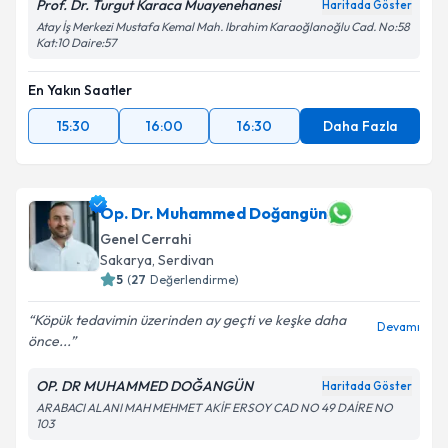
Prof. Dr. Turgut Karaca Muayenehanesi
Haritada Göster
Atay İş Merkezi Mustafa Kemal Mah. Ibrahim Karaoğlanoğlu Cad. No:58
Kat:10 Daire:57
En Yakın Saatler
15:30
16:00
16:30
Daha Fazla
Op. Dr. Muhammed Doğangün
Genel Cerrahi
Sakarya
, Serdivan
5
(
27
Değerlendirme)
Köpük tedavimin üzerinden ay geçti ve keşke daha
Devamı
önce...
OP. DR MUHAMMED DOĞANGÜN
Haritada Göster
ARABACI ALANI MAH MEHMET AKİF ERSOY CAD NO 49 DAİRE NO
103