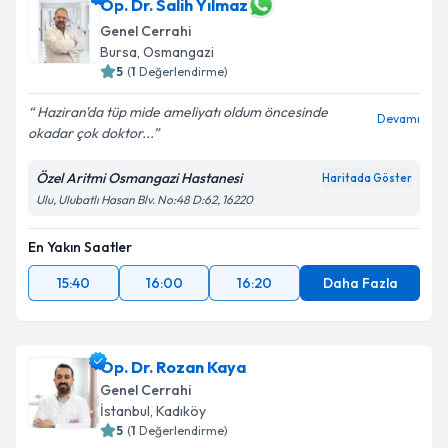
Op. Dr. Salih Yılmaz
Genel Cerrahi
Bursa
, Osmangazi
5
(
1
Değerlendirme)
Haziran'da tüp mide ameliyatı oldum öncesinde
Devamı
okadar çok doktor...
Özel Aritmi Osmangazi Hastanesi
Haritada Göster
Ulu, Ulubatlı Hasan Blv. No:48 D:62, 16220
En Yakın Saatler
15:40
16:00
16:20
Daha Fazla
Op. Dr. Rozan Kaya
Genel Cerrahi
İstanbul
, Kadıköy
5
(
1
Değerlendirme)