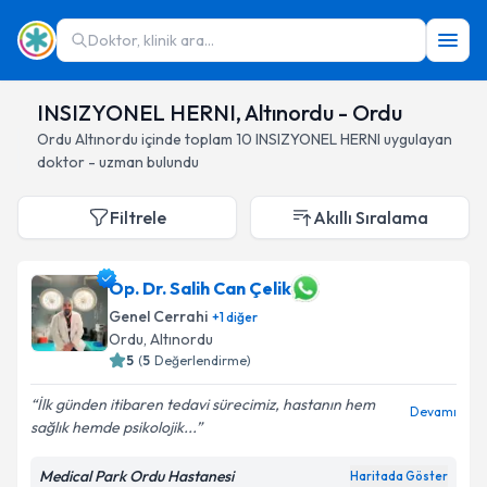
Doktor, klinik ara...
INSIZYONEL HERNI, Altınordu - Ordu
Ordu
Altınordu
içinde toplam
10
INSIZYONEL HERNI
uygulayan
doktor - uzman bulundu
Filtrele
Akıllı Sıralama
Op. Dr. Salih Can Çelik
Genel Cerrahi
+
1
diğer
Ordu
, Altınordu
5
(
5
Değerlendirme)
İlk günden itibaren tedavi sürecimiz, hastanın hem
Devamı
sağlık hemde psikolojik...
Medical Park Ordu Hastanesi
Haritada Göster