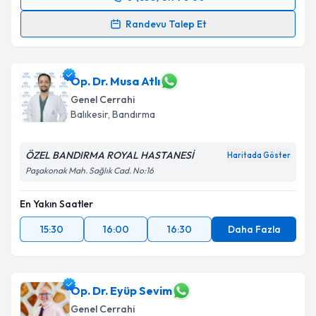
Randevu Takvimi Talebi
Randevu Talep Et
Op. Dr. Cem Oruç
için randevu takvimi talebi
oluşturun. Size bu uzmandan randevu almanız için bir
takvim hazırlandığında e-posta ile bilgilendireceğiz.
Op. Dr. Musa Atlı
Genel Cerrahi
E-posta Adresiniz
Balıkesir
, Bandırma
ÖZEL BANDIRMA ROYAL HASTANESİ
Haritada Göster
Paşakonak Mah. Sağlık Cad. No:16
Kişisel verilerimin işlenmesine ilişkin
Aydınlatma
Metni
'ni okudum ve kişisel verilerimin belirtilen
En Yakın Saatler
kapsamda işlenmesini kabul ediyorum.
15:30
16:00
16:30
Daha Fazla
Takvim Talebini Gönder
Op. Dr. Eyüp Sevim
Genel Cerrahi