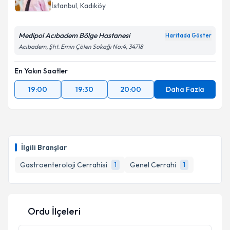
İstanbul
, Kadıköy
Medipol Acıbadem Bölge Hastanesi
Haritada Göster
Acıbadem, Şht. Emin Çölen Sokağı No:4, 34718
En Yakın Saatler
19:00
19:30
20:00
Daha Fazla
İlgili Branşlar
Gastroenteroloji Cerrahisi
Genel Cerrahi
1
1
Ordu İlçeleri