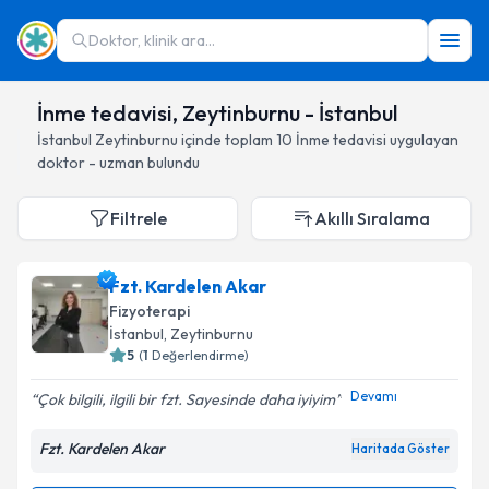
Doktor, klinik ara...
İnme tedavisi, Zeytinburnu - İstanbul
İstanbul
Zeytinburnu
içinde toplam
10
İnme tedavisi
uygulayan
doktor - uzman bulundu
Filtrele
Akıllı Sıralama
Fzt. Kardelen Akar
Fizyoterapi
İstanbul
, Zeytinburnu
5
(
1
Değerlendirme)
Devamı
Çok bilgili, ilgili bir fzt. Sayesinde daha iyiyim
Fzt. Kardelen Akar
Haritada Göster