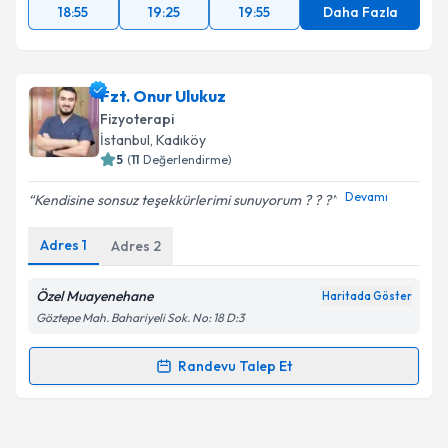
18:55
19:25
19:55
Daha Fazla
Fzt. Onur Ulukuz
Fizyoterapi
İstanbul
, Kadıköy
5
(
11
Değerlendirme)
Devamı
Kendisine sonsuz teşekkürlerimi sunuyorum ? ? ?
Adres
1
Adres
2
Özel Muayenehane
Haritada Göster
Göztepe Mah. Bahariyeli Sok. No: 18 D:3
Randevu Talep Et
Randevu Takvimi Talebi
Fzt. Onur Ulukuz
için randevu takvimi talebi