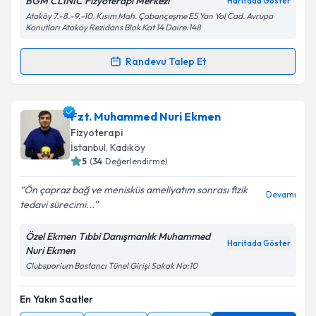
BGM CLINIC Fizyoterapi Merkezi
Haritada Göster
Ataköy 7.-8.-9.-10. Kısım Mah. Çobançeşme E5 Yan Yol Cad. Avrupa
Konutları Ataköy Rezidans Blok Kat 14 Daire:148
Kişisel verilerimin işlenmesine ilişkin
Aydınlatma
Randevu Talep Et
Metni
'ni okudum ve kişisel verilerimin belirtilen
Randevu Takvimi Talebi
kapsamda işlenmesini kabul ediyorum.
Fzt. Sultan Büşra Kavak
için randevu takvimi talebi
Fzt. Muhammed Nuri Ekmen
Takvim Talebini Gönder
oluşturun. Size bu uzmandan randevu almanız için bir
Fizyoterapi
takvim hazırlandığında e-posta ile bilgilendireceğiz.
İstanbul
, Kadıköy
5
(
34
Değerlendirme)
E-posta Adresiniz
Ön çapraz bağ ve menisküs ameliyatım sonrası fizik
Devamı
tedavi sürecimi...
Özel Ekmen Tıbbi Danışmanlık Muhammed
Kişisel verilerimin işlenmesine ilişkin
Aydınlatma
Haritada Göster
Nuri Ekmen
Metni
'ni okudum ve kişisel verilerimin belirtilen
Clubsporium Bostancı Tünel Girişi Sokak No:10
kapsamda işlenmesini kabul ediyorum.
En Yakın Saatler
Takvim Talebini Gönder