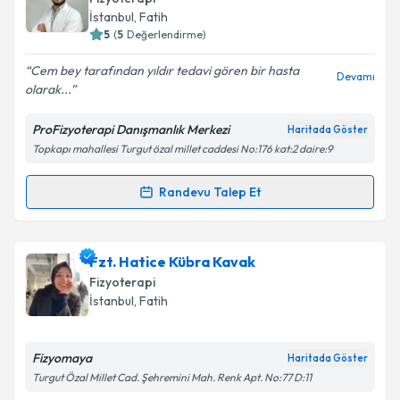
hazırlandığında e-posta ile bilgilendireceğiz.
İstanbul
, Fatih
5
(
5
Değerlendirme)
E-posta Adresiniz
Cem bey tarafından yıldır tedavi gören bir hasta
Devamı
olarak...
ProFizyoterapi Danışmanlık Merkezi
Haritada Göster
Kişisel verilerimin işlenmesine ilişkin
Aydınlatma
Topkapı mahallesi Turgut özal millet caddesi No:176 kat:2 daire:9
Metni
'ni okudum ve kişisel verilerimin belirtilen
kapsamda işlenmesini kabul ediyorum.
Randevu Talep Et
Randevu Takvimi Talebi
Takvim Talebini Gönder
Fzt. Cem Ozan Örak
için randevu takvimi talebi
Fzt. Hatice Kübra Kavak
oluşturun. Size bu uzmandan randevu almanız için bir
Fizyoterapi
takvim hazırlandığında e-posta ile bilgilendireceğiz.
İstanbul
, Fatih
E-posta Adresiniz
Fizyomaya
Haritada Göster
Turgut Özal Millet Cad. Şehremini Mah. Renk Apt. No:77 D:11