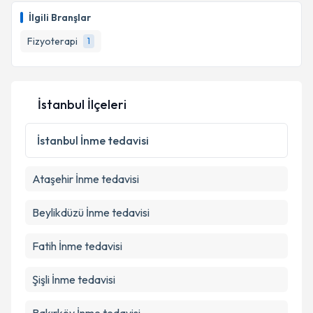
oluşturun. Size bu uzmandan randevu almanız için bir
İlgili Branşlar
takvim hazırlandığında e-posta ile bilgilendireceğiz.
Fizyoterapi
1
E-posta Adresiniz
İstanbul İlçeleri
Kişisel verilerimin işlenmesine ilişkin
Aydınlatma
Metni
'ni okudum ve kişisel verilerimin belirtilen
İstanbul
İnme tedavisi
kapsamda işlenmesini kabul ediyorum.
Ataşehir
İnme tedavisi
Takvim Talebini Gönder
Beylikdüzü
İnme tedavisi
Fatih
İnme tedavisi
Şişli
İnme tedavisi