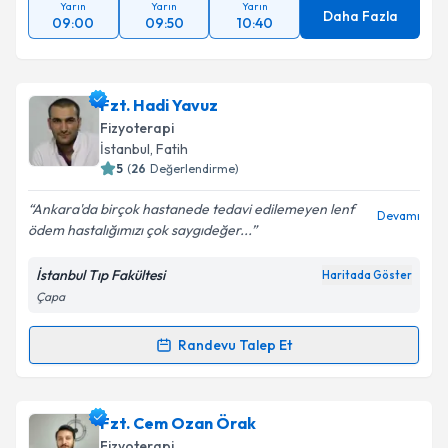
Yarın
Yarın
Yarın
Daha Fazla
09:00
09:50
10:40
Fzt. Hadi Yavuz
Fizyoterapi
İstanbul
, Fatih
5
(
26
Değerlendirme)
Ankara'da birçok hastanede tedavi edilemeyen lenf
Devamı
ödem hastalığımızı çok saygıdeğer...
İstanbul Tıp Fakültesi
Haritada Göster
Çapa
Randevu Talep Et
Randevu Takvimi Talebi
Fzt. Hadi Yavuz
için randevu takvimi talebi oluşturun.
Fzt. Cem Ozan Örak
Size bu uzmandan randevu almanız için bir takvim
Fizyoterapi