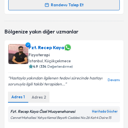
Randevu Talep Et
Randevu Takvimi Talebi
Fzt. Kardelen Akar
için randevu takvimi talebi
Bölgenize yakın diğer uzmanlar
oluşturun. Size bu uzmandan randevu almanız için bir
takvim hazırlandığında e-posta ile bilgilendireceğiz.
Fzt. Recep Kaya
E-posta Adresiniz
Fizyoterapi
İstanbul
, Küçükçekmece
4.9
(
334
Değerlendirme)
Kişisel verilerimin işlenmesine ilişkin
Aydınlatma
Hastayla yakından ilgilenen tedavi sürecinde hastayı
Devamı
Metni
'ni okudum ve kişisel verilerimin belirtilen
sorunuyla ilgili takibi terapiden...
kapsamda işlenmesini kabul ediyorum.
Adres
1
Adres
2
Takvim Talebini Gönder
Fzt. Recep Kaya Özel Muayenehanesi
Haritada Göster
Cennet Mahallesi Yahya Kemal Beyatlı Caddesi No:26 Kat:4 Daire:15