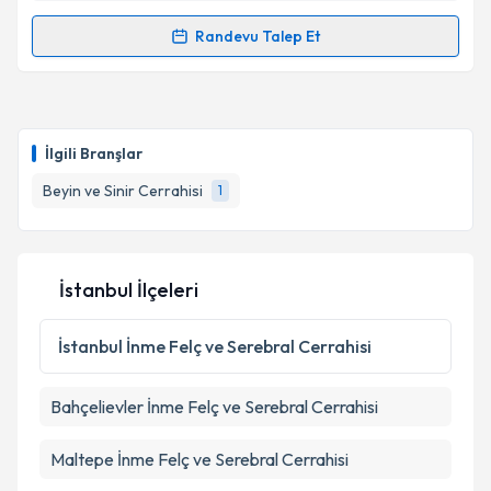
Randevu Talep Et
Randevu Takvimi Talebi
Op. Dr. Aslıhan Çevik
için randevu takvimi talebi
oluşturun. Size bu uzmandan randevu almanız için bir
İlgili Branşlar
takvim hazırlandığında e-posta ile bilgilendireceğiz.
Beyin ve Sinir Cerrahisi
1
E-posta Adresiniz
İstanbul İlçeleri
Kişisel verilerimin işlenmesine ilişkin
Aydınlatma
Metni
'ni okudum ve kişisel verilerimin belirtilen
İstanbul
İnme Felç ve Serebral Cerrahisi
kapsamda işlenmesini kabul ediyorum.
Bahçelievler
İnme Felç ve Serebral Cerrahisi
Takvim Talebini Gönder
Maltepe
İnme Felç ve Serebral Cerrahisi