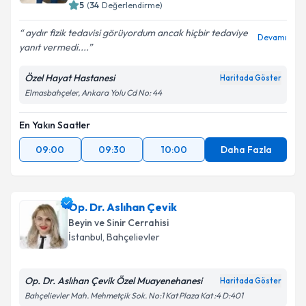
bilgilendireceğiz.
5
(
34
Değerlendirme)
E-posta Adresiniz
aydır fizik tedavisi görüyordum ancak hiçbir tedaviye
Devamı
yanıt vermedi....
Özel Hayat Hastanesi
Haritada Göster
Elmasbahçeler, Ankara Yolu Cd No: 44
Kişisel verilerimin işlenmesine ilişkin
Aydınlatma
Metni
'ni okudum ve kişisel verilerimin belirtilen
kapsamda işlenmesini kabul ediyorum.
En Yakın Saatler
09:00
09:30
10:00
Daha Fazla
Takvim Talebini Gönder
Op. Dr. Aslıhan Çevik
Beyin ve Sinir Cerrahisi
İstanbul
, Bahçelievler
Op. Dr. Aslıhan Çevik Özel Muayenehanesi
Haritada Göster
Bahçelievler Mah. Mehmetçik Sok. No:1 Kat Plaza Kat :4 D:401