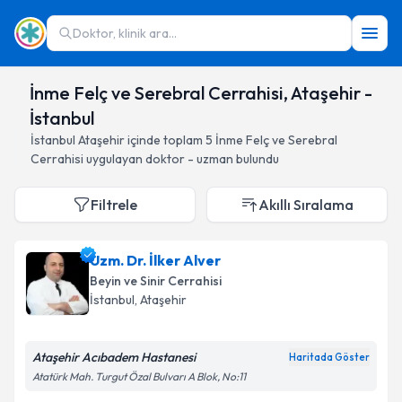
Doktor, klinik ara...
İnme Felç ve Serebral Cerrahisi, Ataşehir -
İstanbul
İstanbul
Ataşehir
içinde toplam
5
İnme Felç ve Serebral
Cerrahisi
uygulayan doktor - uzman bulundu
Filtrele
Akıllı Sıralama
Uzm. Dr. İlker Alver
Beyin ve Sinir Cerrahisi
İstanbul
, Ataşehir
Ataşehir Acıbadem Hastanesi
Haritada Göster
Atatürk Mah. Turgut Özal Bulvarı A Blok, No:11