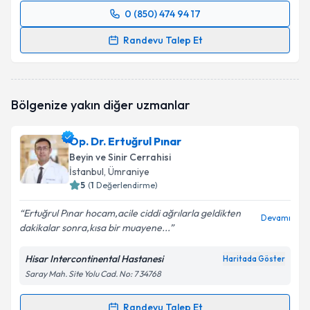
0 (850) 474 94 17
Randevu Takvimi Talebi
Randevu Talep Et
Uzm. Dr. İlker Alver
için randevu takvimi talebi
oluşturun. Size bu uzmandan randevu almanız için bir
takvim hazırlandığında e-posta ile bilgilendireceğiz.
Bölgenize yakın diğer uzmanlar
E-posta Adresiniz
Op. Dr. Ertuğrul Pınar
Beyin ve Sinir Cerrahisi
İstanbul
, Ümraniye
5
(
1
Değerlendirme)
Kişisel verilerimin işlenmesine ilişkin
Aydınlatma
Metni
'ni okudum ve kişisel verilerimin belirtilen
Ertuğrul Pınar hocam,acile ciddi ağrılarla geldikten
kapsamda işlenmesini kabul ediyorum.
Devamı
dakikalar sonra,kısa bir muayene...
Hisar Intercontinental Hastanesi
Takvim Talebini Gönder
Haritada Göster
Saray Mah. Site Yolu Cad. No: 7 34768
Randevu Talep Et