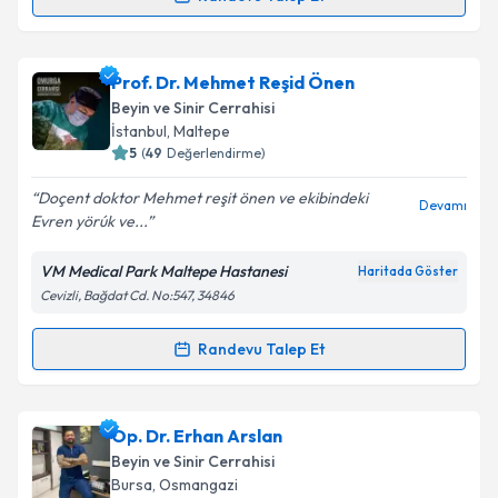
Randevu Takvimi Talebi
Op. Dr. Ertuğrul Pınar
için randevu takvimi talebi
Prof. Dr. Mehmet Reşid Önen
oluşturun. Size bu uzmandan randevu almanız için bir
Beyin ve Sinir Cerrahisi
takvim hazırlandığında e-posta ile bilgilendireceğiz.
İstanbul
, Maltepe
5
(
49
Değerlendirme)
E-posta Adresiniz
Doçent doktor Mehmet reşit önen ve ekibindeki
Devamı
Evren yörúk ve...
VM Medical Park Maltepe Hastanesi
Haritada Göster
Kişisel verilerimin işlenmesine ilişkin
Aydınlatma
Cevizli, Bağdat Cd. No:547, 34846
Metni
'ni okudum ve kişisel verilerimin belirtilen
kapsamda işlenmesini kabul ediyorum.
Randevu Talep Et
Randevu Takvimi Talebi
Takvim Talebini Gönder
Prof. Dr. Mehmet Reşid Önen
için randevu takvimi
Op. Dr. Erhan Arslan
talebi oluşturun. Size bu uzmandan randevu almanız
Beyin ve Sinir Cerrahisi
için bir takvim hazırlandığında e-posta ile
Bursa
, Osmangazi