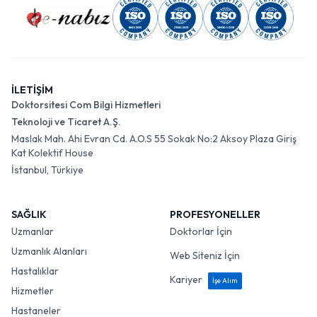
İLETİŞİM
Doktorsitesi Com Bilgi Hizmetleri
Teknoloji ve Ticaret A.Ş.
Maslak Mah. Ahi Evran Cd. A.O.S 55 Sokak No:2 Aksoy Plaza Giriş
Kat Kolektif House
İstanbul, Türkiye
SAĞLIK
PROFESYONELLER
Uzmanlar
Doktorlar İçin
Uzmanlık Alanları
Web Siteniz İçin
Hastalıklar
Kariyer
İşe Alım
Hizmetler
Hastaneler