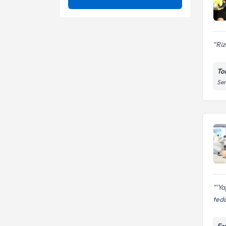
Ağız Yaraları
Ünvan
Inlay - onlay (porselen dolgu)
Apse Insizyonu Ve Drenajı
Çocuk diş hekimliği
Riz
İSTANBUL ÜNİVERSİTESİ
Çocuklarda Diş Enfeksiyonları
Diş taşı temizliği
SELÇUK ÜNİVERSİTESİ
Tok
Dt.
Diş Beyazlatma
Sem
Empress porselen kaplama
Diş İltihabı
Estetik diş hekimliği
uygulamaları
Diş Sallanması
Gece plağı
Gömülü Diş
Implant protez
Peri-İmplant Mukozitis
Implant üstü protezler
Zirkonyum
‘Ya
Kanal tedavisi
teda