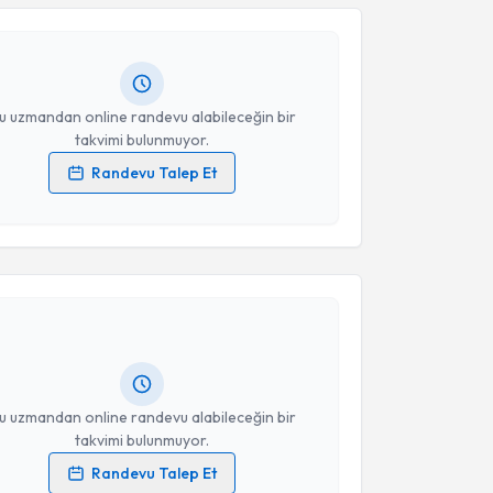
Takvim Talebini Gönder
 randevu almanız için bir takvim hazırlandığında e-
lgilendireceğiz.
resiniz
u uzmandan online randevu alabileceğin bir
takvimi bulunmuyor.
Randevu Talep Et
 verilerimin işlenmesine ilişkin
Aydınlatma Metni
'ni
 ve kişisel verilerimin belirtilen kapsamda
akvimi Talebi
esini kabul ediyorum.
Türkan Karamehmetoğlu
için randevu takvimi talebi
Takvim Talebini Gönder
Size bu uzmandan randevu almanız için bir takvim
ında e-posta ile bilgilendireceğiz.
resiniz
u uzmandan online randevu alabileceğin bir
takvimi bulunmuyor.
Randevu Talep Et