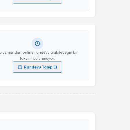
akvimi Talebi
 verilerimin işlenmesine ilişkin
Aydınlatma Metni
'ni
 ve kişisel verilerimin belirtilen kapsamda
esini kabul ediyorum.
Akyüz
için randevu takvimi talebi oluşturun. Size bu
ndevu almanız için bir takvim hazırlandığında e-
lgilendireceğiz.
Takvim Talebini Gönder
resiniz
u uzmandan online randevu alabileceğin bir
takvimi bulunmuyor.
Randevu Talep Et
 verilerimin işlenmesine ilişkin
Aydınlatma Metni
'ni
 ve kişisel verilerimin belirtilen kapsamda
esini kabul ediyorum.
akvimi Talebi
Takvim Talebini Gönder
Konak
için randevu takvimi talebi oluşturun. Size bu
ndevu almanız için bir takvim hazırlandığında e-
lgilendireceğiz.