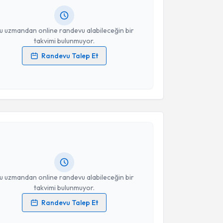
resiniz
u uzmandan online randevu alabileceğin bir
takvimi bulunmuyor.
Randevu Talep Et
 verilerimin işlenmesine ilişkin
Aydınlatma Metni
'ni
 ve kişisel verilerimin belirtilen kapsamda
esini kabul ediyorum.
akvimi Talebi
Takvim Talebini Gönder
t. Esra Sarı
için randevu takvimi talebi oluşturun.
andan randevu almanız için bir takvim
ında e-posta ile bilgilendireceğiz.
resiniz
u uzmandan online randevu alabileceğin bir
takvimi bulunmuyor.
Randevu Talep Et
 verilerimin işlenmesine ilişkin
Aydınlatma Metni
'ni
 ve kişisel verilerimin belirtilen kapsamda