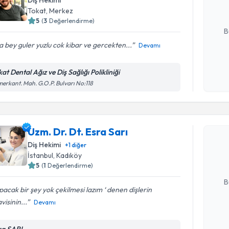
Diş Hekimi
Tokat
, Merkez
E-posta Ad
5
(
3
Değerlendirme)
B
a bey guler yuzlu cok kibar ve gercekten...
Devamı
Kişisel
at Dental Ağız ve Diş Sağlığı Polikliniği
okudum
erkant. Mah. G.O.P. Bulvarı No:118
işlenm
Randevu T
Uzm. Dr. D
Uzm. Dr. Dt. Esra Sarı
Size bu uzm
Diş Hekimi
+
1
diğer
hazırlandığ
İstanbul
, Kadıköy
5
(
1
Değerlendirme)
E-posta Ad
B
pacak bir şey yok çekilmesi lazım ‘ denen dişlerin
visinin...
Devamı
Kişisel
okudum