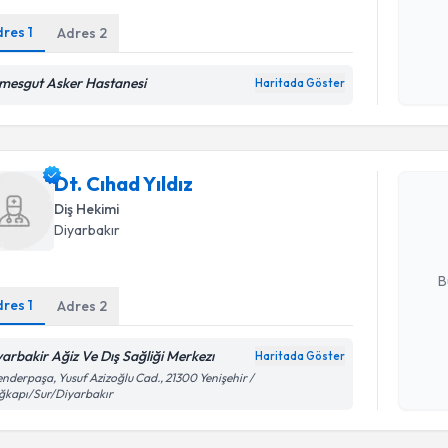
dres
1
Adres
2
Kişisel
imesgut Asker Hastanesi
okudum
Haritada Göster
işlenm
Randevu T
Dt. Cıhad 
Dt. Cıhad Yıldız
uzmandan ra
Diş Hekimi
posta ile bi
Diyarbakır
E-posta Ad
B
dres
1
Adres
2
Kişisel
yarbakir Ağiz Ve Dış Sağliği Merkezı
Haritada Göster
okudum
enderpaşa, Yusuf Azizoğlu Cad., 21300 Yenişehir /
Randevu T
işlenm
ğkapı/Sur/Diyarbakır
Dt. Asiye 