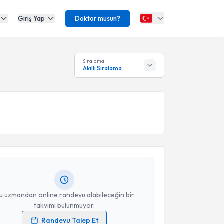
Giriş Yap
Doktor musun?
Sıralama
Akıllı Sıralama
akvimi Talebi
 Dinçel
için randevu takvimi talebi oluşturun. Size bu
ndevu almanız için bir takvim hazırlandığında e-
lgilendireceğiz.
resiniz
u uzmandan online randevu alabileceğin bir
takvimi bulunmuyor.
Randevu Talep Et