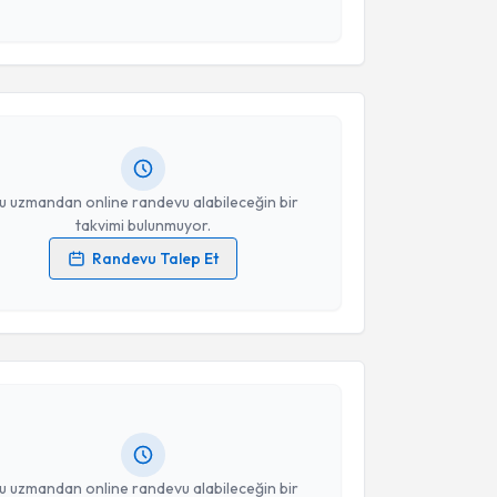
akvimi Talebi
esini kabul ediyorum.
rzu Erdoğan
için randevu takvimi talebi oluşturun.
Takvim Talebini Gönder
andan randevu almanız için bir takvim
ında e-posta ile bilgilendireceğiz.
resiniz
u uzmandan online randevu alabileceğin bir
takvimi bulunmuyor.
Randevu Talep Et
 verilerimin işlenmesine ilişkin
Aydınlatma Metni
'ni
akvimi Talebi
 ve kişisel verilerimin belirtilen kapsamda
esini kabul ediyorum.
t Akpınar
için randevu takvimi talebi oluşturun. Size
 randevu almanız için bir takvim hazırlandığında e-
Takvim Talebini Gönder
lgilendireceğiz.
resiniz
u uzmandan online randevu alabileceğin bir