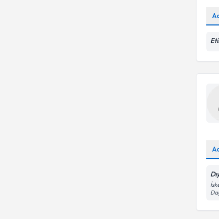
A
Et
A
Dı
İsk
Da