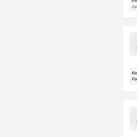
Es
Ope
Ka
Fa