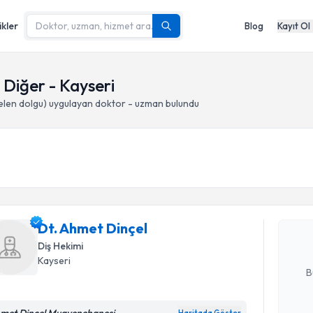
ikler
Blog
Kayıt Ol
, Diğer - Kayseri
elen dolgu)
uygulayan doktor - uzman bulundu
Randevu T
Dt. Ahmet
uzmandan ra
Dt. Ahmet Dinçel
posta ile bi
Diş Hekimi
E-posta Ad
Kayseri
B