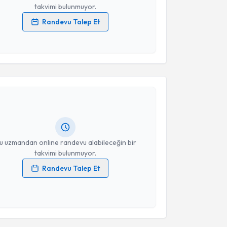
takvimi bulunmuyor.
Randevu Talep Et
 verilerimin işlenmesine ilişkin
Aydınlatma Metni
'ni
 ve kişisel verilerimin belirtilen kapsamda
esini kabul ediyorum.
akvimi Talebi
Takvim Talebini Gönder
Yıldız
için randevu takvimi talebi oluşturun. Size bu
ndevu almanız için bir takvim hazırlandığında e-
lgilendireceğiz.
resiniz
u uzmandan online randevu alabileceğin bir
takvimi bulunmuyor.
Randevu Talep Et
 verilerimin işlenmesine ilişkin
Aydınlatma Metni
'ni
 ve kişisel verilerimin belirtilen kapsamda
akvimi Talebi
esini kabul ediyorum.
Türkyılmaz
için randevu takvimi talebi oluşturun. Size