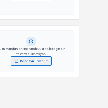
 verilerimin işlenmesine ilişkin
Aydınlatma Metni
'ni
 ve kişisel verilerimin belirtilen kapsamda
akvimi Talebi
esini kabul ediyorum.
 Savas Akbas
için randevu takvimi talebi oluşturun.
Takvim Talebini Gönder
andan randevu almanız için bir takvim
ında e-posta ile bilgilendireceğiz.
resiniz
u uzmandan online randevu alabileceğin bir
takvimi bulunmuyor.
Randevu Talep Et
 verilerimin işlenmesine ilişkin
Aydınlatma Metni
'ni
 ve kişisel verilerimin belirtilen kapsamda
esini kabul ediyorum.
Takvim Talebini Gönder