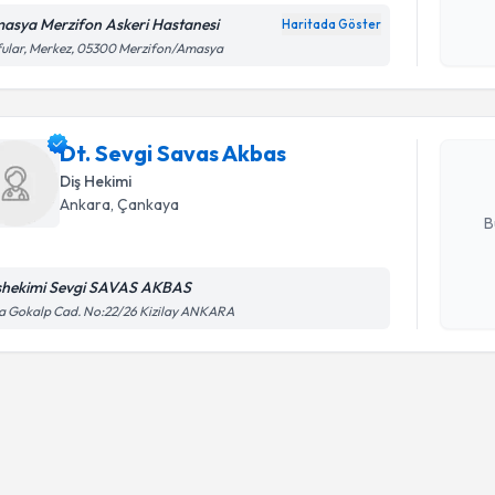
Kişisel
asya Merzifon Askeri Hastanesi
okudum
Haritada Göster
Randevu T
işlenm
ular, Merkez, 05300 Merzifon/Amasya
Dt. Sevgi
Size bu uzm
Dt. Sevgi Savas Akbas
hazırlandığ
Diş Hekimi
E-posta Ad
Ankara
, Çankaya
B
shekimi Sevgi SAVAS AKBAS
Kişisel
a Gokalp Cad. No:22/26 Kizilay ANKARA
okudum
işlenm