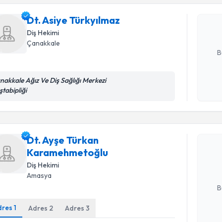
bu uzmandan
Dt. Asiye Türkyılmaz
posta ile bi
Diş Hekimi
E-posta Ad
Çanakkale
B
nakkale Ağız Ve Diş Sağlığı Merkezi
Kişisel
ştabipliği
okudum
Randevu T
işlenm
Dt. Ayşe 
Dt. Ayşe Türkan
oluşturun. 
Karamehmetoğlu
hazırlandığ
Diş Hekimi
E-posta Ad
Amasya
B
dres
1
Adres
2
Adres
3