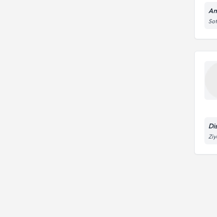
Am
Sof
Di
Ziy