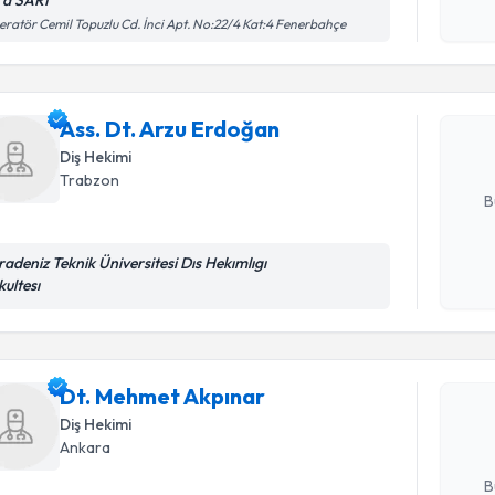
ra SARI
Randevu T
işlenm
ratör Cemil Topuzlu Cd. İnci Apt. No:22/4 Kat:4 Fenerbahçe
Ass. Dt. A
Size bu uzm
Ass. Dt. Arzu Erdoğan
hazırlandığ
Diş Hekimi
E-posta Ad
Trabzon
B
radeniz Teknik Üniversitesi Dıs Hekımlıgı
Kişisel
kultesı
Randevu T
okudum
işlenm
Dt. Mehme
bu uzmandan
Dt. Mehmet Akpınar
posta ile bi
Diş Hekimi
Ankara
E-posta Ad
B