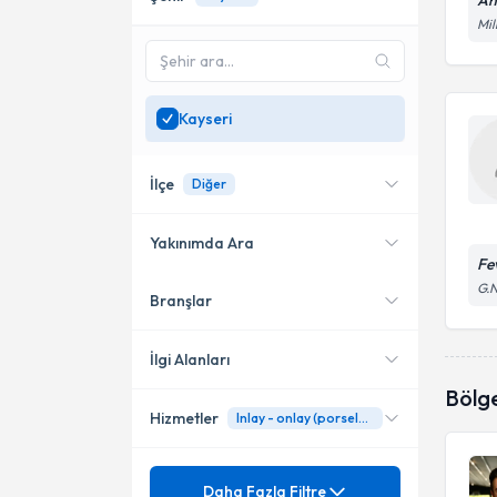
Ah
Mil
Kayseri
İlçe
Diğer
Yakınımda Ara
Fe
G.N
Branşlar
Konumuma yakın uzmanları
Melikgazi
göster
Kocasinan
İlgi Alanları
Bölg
Hizmetler
Inlay - onlay (porselen dolgu)
Diş Hekimi
Mezuniyet
Ağız Hastalıkları
Daha Fazla Filtre