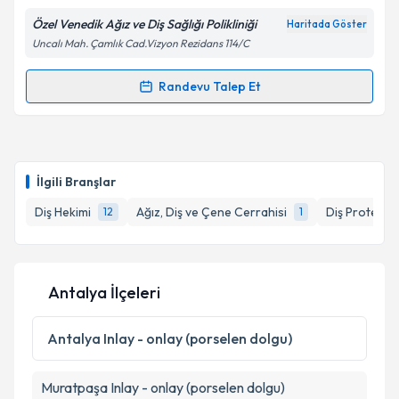
E-posta Adresiniz
Özel Venedik Ağız ve Diş Sağlığı Polikliniği
Haritada Göster
Uncalı Mah. Çamlık Cad.Vizyon Rezidans 114/C
Randevu Talep Et
Randevu Takvimi Talebi
Kişisel verilerimin işlenmesine ilişkin
Aydınlatma
Metni
'ni okudum ve kişisel verilerimin belirtilen
kapsamda işlenmesini kabul ediyorum.
Dt. Umut Muharrem Urkan
için randevu takvimi
talebi oluşturun. Size bu uzmandan randevu almanız
İlgili Branşlar
için bir takvim hazırlandığında e-posta ile
Takvim Talebini Gönder
bilgilendireceğiz.
Diş Hekimi
Ağız, Diş ve Çene Cerrahisi
Diş Protez U
12
1
E-posta Adresiniz
Antalya İlçeleri
Kişisel verilerimin işlenmesine ilişkin
Aydınlatma
Antalya
Inlay - onlay (porselen dolgu)
Metni
'ni okudum ve kişisel verilerimin belirtilen
kapsamda işlenmesini kabul ediyorum.
Muratpaşa
Inlay - onlay (porselen dolgu)