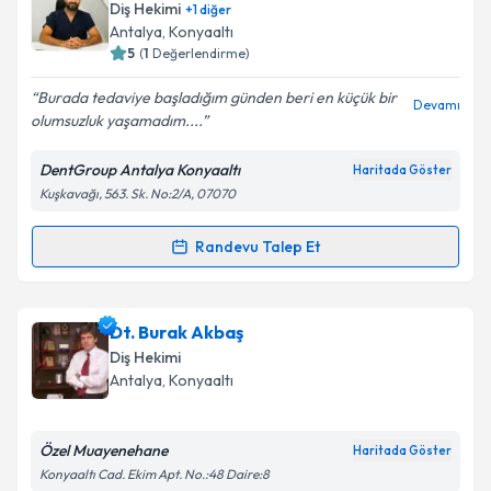
talebi oluşturun. Size bu uzmandan randevu almanız
Diş Hekimi
+
1
diğer
için bir takvim hazırlandığında e-posta ile
Antalya
, Konyaaltı
bilgilendireceğiz.
5
(
1
Değerlendirme)
E-posta Adresiniz
Burada tedaviye başladığım günden beri en küçük bir
Devamı
olumsuzluk yaşamadım....
DentGroup Antalya Konyaaltı
Haritada Göster
Kuşkavağı, 563. Sk. No:2/A, 07070
Kişisel verilerimin işlenmesine ilişkin
Aydınlatma
Metni
'ni okudum ve kişisel verilerimin belirtilen
kapsamda işlenmesini kabul ediyorum.
Randevu Talep Et
Randevu Takvimi Talebi
Takvim Talebini Gönder
Uzm. Dr. Dt. Ahmet Emre Gülerik
için randevu
Dt. Burak Akbaş
takvimi talebi oluşturun. Size bu uzmandan randevu
Diş Hekimi
almanız için bir takvim hazırlandığında e-posta ile
Antalya
, Konyaaltı
bilgilendireceğiz.
E-posta Adresiniz
Özel Muayenehane
Haritada Göster
Konyaaltı Cad. Ekim Apt. No.:48 Daire:8