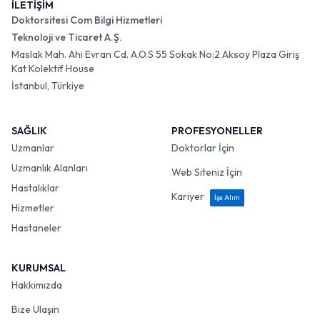
İLETİŞİM
Doktorsitesi Com Bilgi Hizmetleri
Teknoloji ve Ticaret A.Ş.
Maslak Mah. Ahi Evran Cd. A.O.S 55 Sokak No:2 Aksoy Plaza Giriş
Kat Kolektif House
İstanbul, Türkiye
SAĞLIK
PROFESYONELLER
Uzmanlar
Doktorlar İçin
Uzmanlık Alanları
Web Siteniz İçin
Hastalıklar
Kariyer
İşe Alım
Hizmetler
Hastaneler
KURUMSAL
Hakkımızda
Bize Ulaşın