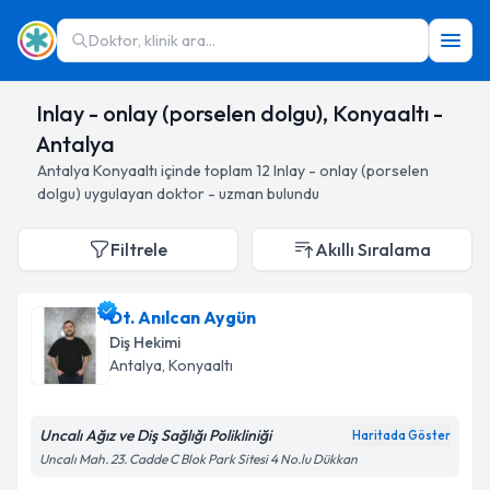
Doktor, klinik ara...
Inlay - onlay (porselen dolgu), Konyaaltı -
Antalya
Antalya
Konyaaltı
içinde toplam
12
Inlay - onlay (porselen
dolgu)
uygulayan doktor - uzman bulundu
Filtrele
Akıllı Sıralama
Dt. Anılcan Aygün
Diş Hekimi
Antalya
, Konyaaltı
Uncalı Ağız ve Diş Sağlığı Polikliniği
Haritada Göster
Uncalı Mah. 23. Cadde C Blok Park Sitesi 4 No.lu Dükkan