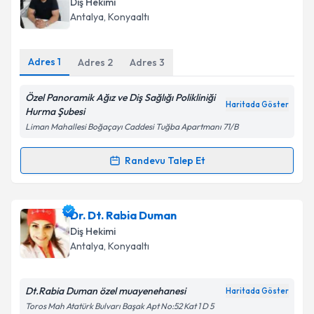
Diş Hekimi
takvim hazırlandığında e-posta ile bilgilendireceğiz.
Antalya
, Konyaaltı
E-posta Adresiniz
Adres
1
Adres
2
Adres
3
Özel Panoramik Ağız ve Diş Sağlığı Polikliniği
Haritada Göster
Kişisel verilerimin işlenmesine ilişkin
Aydınlatma
Hurma Şubesi
Metni
'ni okudum ve kişisel verilerimin belirtilen
Liman Mahallesi Boğaçayı Caddesi Tuğba Apartmanı 71/B
kapsamda işlenmesini kabul ediyorum.
Randevu Talep Et
Randevu Takvimi Talebi
Takvim Talebini Gönder
Dt. Hüseyin Gürel
için randevu takvimi talebi
Dr. Dt. Rabia Duman
oluşturun. Size bu uzmandan randevu almanız için bir
Diş Hekimi
takvim hazırlandığında e-posta ile bilgilendireceğiz.
Antalya
, Konyaaltı
E-posta Adresiniz
Dt.Rabia Duman özel muayenehanesi
Haritada Göster
Toros Mah Atatürk Bulvarı Başak Apt No:52 Kat 1 D 5