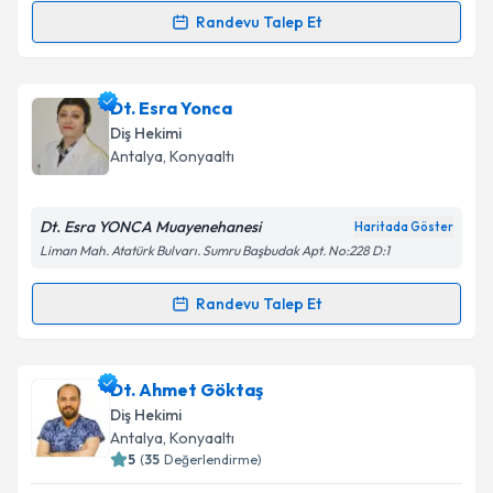
Randevu Talep Et
Randevu Takvimi Talebi
Dt. Anılcan Aygün
için randevu takvimi talebi
Dt. Esra Yonca
oluşturun. Size bu uzmandan randevu almanız için bir
Diş Hekimi
takvim hazırlandığında e-posta ile bilgilendireceğiz.
Antalya
, Konyaaltı
E-posta Adresiniz
Dt. Esra YONCA Muayenehanesi
Haritada Göster
Liman Mah. Atatürk Bulvarı. Sumru Başbudak Apt. No:228 D:1
Kişisel verilerimin işlenmesine ilişkin
Aydınlatma
Randevu Talep Et
Randevu Takvimi Talebi
Metni
'ni okudum ve kişisel verilerimin belirtilen
kapsamda işlenmesini kabul ediyorum.
Dt. Esra Yonca
için randevu takvimi talebi oluşturun.
Dt. Ahmet Göktaş
Size bu uzmandan randevu almanız için bir takvim
Takvim Talebini Gönder
Diş Hekimi
hazırlandığında e-posta ile bilgilendireceğiz.
Antalya
, Konyaaltı
5
(
35
Değerlendirme)
E-posta Adresiniz