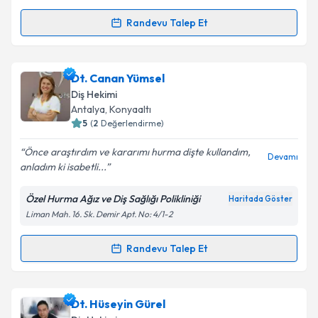
kapsamda işlenmesini kabul ediyorum.
Randevu Talep Et
Randevu Takvimi Talebi
Takvim Talebini Gönder
Dt. Ezgi Özkan Özben
için randevu takvimi talebi
Dt. Canan Yümsel
oluşturun. Size bu uzmandan randevu almanız için bir
Diş Hekimi
takvim hazırlandığında e-posta ile bilgilendireceğiz.
Antalya
, Konyaaltı
5
(
2
Değerlendirme)
E-posta Adresiniz
Önce araştırdım ve kararımı hurma dişte kullandım,
Devamı
anladım ki isabetli...
Özel Hurma Ağız ve Diş Sağlığı Polikliniği
Haritada Göster
Kişisel verilerimin işlenmesine ilişkin
Aydınlatma
Liman Mah. 16. Sk. Demir Apt. No: 4/1-2
Metni
'ni okudum ve kişisel verilerimin belirtilen
kapsamda işlenmesini kabul ediyorum.
Randevu Talep Et
Randevu Takvimi Talebi
Takvim Talebini Gönder
Dt. Canan Yümsel
için randevu takvimi talebi
Dt. Hüseyin Gürel
oluşturun. Size bu uzmandan randevu almanız için bir