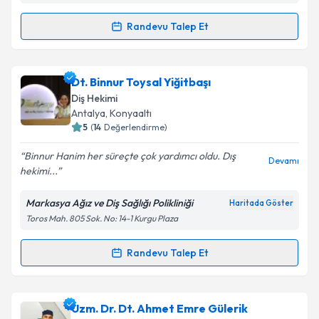
Kişisel verilerimin işlenmesine ilişkin
Aydınlatma
Randevu Talep Et
Randevu Takvimi Talebi
Metni
'ni okudum ve kişisel verilerimin belirtilen
kapsamda işlenmesini kabul ediyorum.
Dr. Dt. Rabia Duman
için randevu takvimi talebi
Dt. Binnur Toysal Yiğitbaşı
oluşturun. Size bu uzmandan randevu almanız için bir
Takvim Talebini Gönder
Diş Hekimi
takvim hazırlandığında e-posta ile bilgilendireceğiz.
Antalya
, Konyaaltı
5
(
14
Değerlendirme)
E-posta Adresiniz
Binnur Hanim her süreçte çok yardımcı oldu. Dış
Devamı
hekimi...
Markasya Ağız ve Diş Sağlığı Polikliniği
Haritada Göster
Kişisel verilerimin işlenmesine ilişkin
Aydınlatma
Toros Mah. 805 Sok. No: 14-1 Kurgu Plaza
Metni
'ni okudum ve kişisel verilerimin belirtilen
kapsamda işlenmesini kabul ediyorum.
Randevu Talep Et
Randevu Takvimi Talebi
Takvim Talebini Gönder
Dt. Binnur Toysal Yiğitbaşı
için randevu takvimi
Uzm. Dr. Dt. Ahmet Emre Gülerik