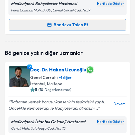
Medicalpark Bahçelievler Hastanesi
Haritada Göster
Fevzi Çakmak Mah, D100, Cemal Gürsel Cad. No:9
Randevu Talep Et
Randevu Takvimi Talebi
Prof. Dr. Sinan Yol
için randevu takvimi talebi
Bölgenize yakın diğer uzmanlar
oluşturun. Size bu uzmandan randevu almanız için bir
takvim hazırlandığında e-posta ile bilgilendireceğiz.
Doç. Dr. Hakan Uzunoğlu
E-posta Adresiniz
Genel Cerrahi
+
1
diğer
İstanbul
, Maltepe
5
(
10
Değerlendirme)
Kişisel verilerimin işlenmesine ilişkin
Aydınlatma
Babamin yemek borusu kanserinin tedavisini yapti.
Devamı
Metni
'ni okudum ve kişisel verilerimin belirtilen
Oncelikle Kemoterapive Radyoterapi almasini...
kapsamda işlenmesini kabul ediyorum.
Medicalpark İstanbul Onkoloji Hastanesi
Haritada Göster
Cevizli Mah. Talatpaşa Cad. No: 75
Takvim Talebini Gönder