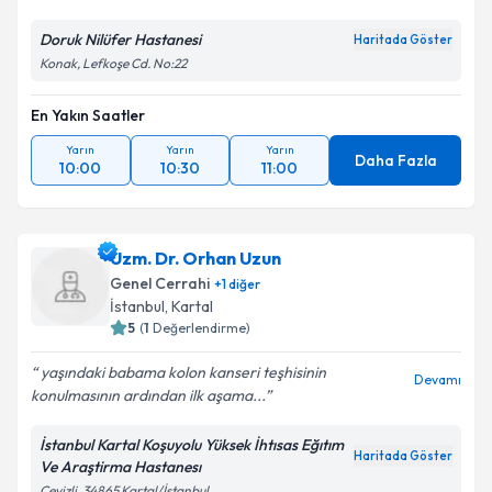
Kişisel verilerimin işlenmesine ilişkin
Aydınlatma
Metni
'ni okudum ve kişisel verilerimin belirtilen
Doruk Nilüfer Hastanesi
Haritada Göster
kapsamda işlenmesini kabul ediyorum.
Konak, Lefkoşe Cd. No:22
En Yakın Saatler
Takvim Talebini Gönder
Yarın
Yarın
Yarın
Daha Fazla
10:00
10:30
11:00
Uzm. Dr. Orhan Uzun
Genel Cerrahi
+
1
diğer
İstanbul
, Kartal
5
(
1
Değerlendirme)
yaşındaki babama kolon kanseri teşhisinin
Devamı
konulmasının ardından ilk aşama...
İstanbul Kartal Koşuyolu Yüksek İhtısas Eğıtım
Haritada Göster
Ve Araştirma Hastanesı
Cevizli, 34865 Kartal/İstanbul