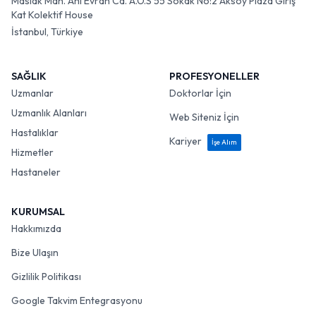
Maslak Mah. Ahi Evran Cd. A.O.S 55 Sokak No:2 Aksoy Plaza Giriş
Kat Kolektif House
İstanbul, Türkiye
SAĞLIK
PROFESYONELLER
Uzmanlar
Doktorlar İçin
Uzmanlık Alanları
Web Siteniz İçin
Hastalıklar
Kariyer
İşe Alım
Hizmetler
Hastaneler
KURUMSAL
Hakkımızda
Bize Ulaşın
Gizlilik Politikası
Google Takvim Entegrasyonu