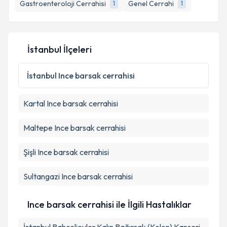
Gastroenteroloji Cerrahisi
Genel Cerrahi
1
1
E-posta Adresiniz
İstanbul İlçeleri
Kişisel verilerimin işlenmesine ilişkin
Aydınlatma
Metni
'ni okudum ve kişisel verilerimin belirtilen
İstanbul
Ince barsak cerrahisi
kapsamda işlenmesini kabul ediyorum.
Kartal
Ince barsak cerrahisi
Takvim Talebini Gönder
Maltepe
Ince barsak cerrahisi
Şişli
Ince barsak cerrahisi
Sultangazi
Ince barsak cerrahisi
Ince barsak cerrahisi ile İlgili Hastalıklar