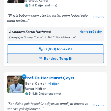
İstanbul
, Kartal
5
(
4
Değerlendirme)
E-posta Adresiniz
Biricik babamı onun ellerine teslim ettim tedavi edip
Devamı
bana teslim...
Acıbadem Kartal Hastanesi
Kişisel verilerimin işlenmesine ilişkin
Aydınlatma
Haritada Göster
Metni
'ni okudum ve kişisel verilerimin belirtilen
Çavuşoğlu, Sanayi Cad. No:1, 34873 Kartal/İstanbul
kapsamda işlenmesini kabul ediyorum.
0 (850) 433 42 87
Randevu Takvimi Talebi
Takvim Talebini Gönder
Randevu Talep Et
Prof. Dr. Samet Yardımcı
için randevu takvimi talebi
oluşturun. Size bu uzmandan randevu almanız için bir
Prof. Dr. Hacı Murat Çaycı
takvim hazırlandığında e-posta ile bilgilendireceğiz.
Genel Cerrahi
+
1
diğer
E-posta Adresiniz
Bursa
, Nilüfer
5
(
428
Değerlendirme)
Kendisine çok teşekkür ediyorum amaliyat öncesi ve
Devamı
sonrası çok ilgileniyor...