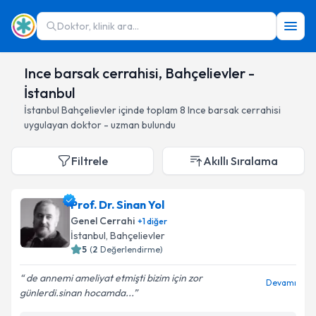
Doktor, klinik ara...
Ince barsak cerrahisi, Bahçelievler -
İstanbul
İstanbul
Bahçelievler
içinde toplam
8
Ince barsak cerrahisi
uygulayan doktor - uzman bulundu
Filtrele
Akıllı Sıralama
Prof. Dr. Sinan Yol
Genel Cerrahi
+
1
diğer
İstanbul
, Bahçelievler
5
(
2
Değerlendirme)
de annemi ameliyat etmişti bizim için zor
Devamı
günlerdi.sinan hocamda...