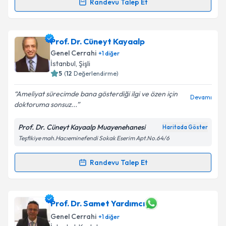
Randevu Talep Et
Randevu Takvimi Talebi
Doç. Dr. Özlem Zeliha Sert
için randevu takvimi
Prof. Dr. Cüneyt Kayaalp
talebi oluşturun. Size bu uzmandan randevu almanız
Genel Cerrahi
+
1
diğer
için bir takvim hazırlandığında e-posta ile
İstanbul
, Şişli
bilgilendireceğiz.
5
(
12
Değerlendirme)
E-posta Adresiniz
Ameliyat sürecimde bana gösterdiği ilgi ve özen için
Devamı
doktoruma sonsuz...
Prof. Dr. Cüneyt Kayaalp Muayenehanesi
Haritada Göster
Teşfikiye mah.Hacıeminefendi Sokak Eserim Apt.No.64/6
Kişisel verilerimin işlenmesine ilişkin
Aydınlatma
Metni
'ni okudum ve kişisel verilerimin belirtilen
kapsamda işlenmesini kabul ediyorum.
Randevu Talep Et
Randevu Takvimi Talebi
Takvim Talebini Gönder
Prof. Dr. Cüneyt Kayaalp
için randevu takvimi talebi
Prof. Dr. Samet Yardımcı
oluşturun. Size bu uzmandan randevu almanız için bir
Genel Cerrahi
+
1
diğer
takvim hazırlandığında e-posta ile bilgilendireceğiz.