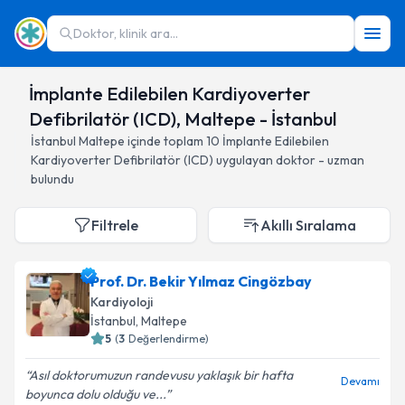
Doktor, klinik ara...
İmplante Edilebilen Kardiyoverter
Defibrilatör (ICD), Maltepe - İstanbul
İstanbul
Maltepe
içinde toplam
10
İmplante Edilebilen
Kardiyoverter Defibrilatör (ICD)
uygulayan doktor - uzman
bulundu
Filtrele
Akıllı Sıralama
Prof. Dr. Bekir Yılmaz Cingözbay
Kardiyoloji
İstanbul
, Maltepe
5
(
3
Değerlendirme)
Asıl doktorumuzun randevusu yaklaşık bir hafta
Devamı
boyunca dolu olduğu ve...