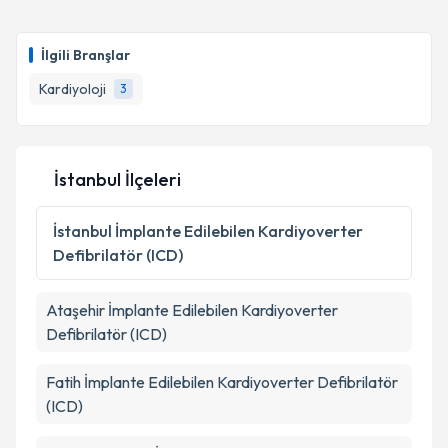
Takvim Talebini Gönder
Doç. Dr. Ahmet Temiz
için randevu takvimi talebi
oluşturun. Size bu uzmandan randevu almanız için bir
İlgili Branşlar
takvim hazırlandığında e-posta ile bilgilendireceğiz.
Kardiyoloji
3
E-posta Adresiniz
İstanbul İlçeleri
Kişisel verilerimin işlenmesine ilişkin
Aydınlatma
Metni
'ni okudum ve kişisel verilerimin belirtilen
İstanbul
İmplante Edilebilen Kardiyoverter
kapsamda işlenmesini kabul ediyorum.
Defibrilatör (ICD)
Takvim Talebini Gönder
Ataşehir
İmplante Edilebilen Kardiyoverter
Defibrilatör (ICD)
Fatih
İmplante Edilebilen Kardiyoverter Defibrilatör
(ICD)