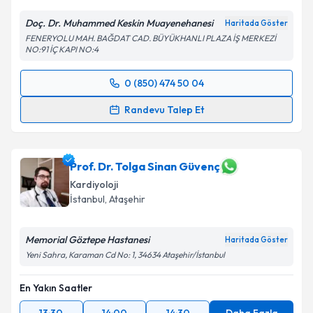
Doç. Dr. Muhammed Keskin Muayenehanesi
Haritada Göster
FENERYOLU MAH. BAĞDAT CAD. BÜYÜKHANLI PLAZA İŞ MERKEZİ
NO:91 İÇ KAPI NO:4
0 (850) 474 50 04
Randevu Takvimi Talebi
Randevu Talep Et
Prof. Dr. Muhammed Keskin
için randevu takvimi
talebi oluşturun. Size bu uzmandan randevu almanız
için bir takvim hazırlandığında e-posta ile
Prof. Dr. Tolga Sinan Güvenç
bilgilendireceğiz.
Kardiyoloji
İstanbul
, Ataşehir
E-posta Adresiniz
Memorial Göztepe Hastanesi
Haritada Göster
Yeni Sahra, Karaman Cd No: 1, 34634 Ataşehir/İstanbul
Kişisel verilerimin işlenmesine ilişkin
Aydınlatma
En Yakın Saatler
Metni
'ni okudum ve kişisel verilerimin belirtilen
kapsamda işlenmesini kabul ediyorum.