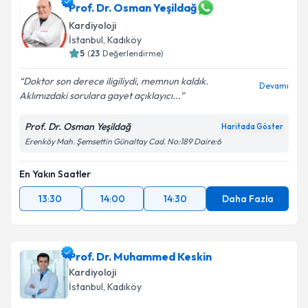
Prof. Dr. Osman Yeşildağ
E-posta Adresiniz
Kardiyoloji
İstanbul
, Kadıköy
5
(
23
Değerlendirme)
Kişisel verilerimin işlenmesine ilişkin
Aydınlatma
Doktor son derece iligiliydi, memnun kaldık.
Devamı
Metni
'ni okudum ve kişisel verilerimin belirtilen
Aklımızdaki sorulara gayet açıklayıcı...
kapsamda işlenmesini kabul ediyorum.
Prof. Dr. Osman Yeşildağ
Haritada Göster
Erenköy Mah. Şemsettin Günaltay Cad. No:189 Daire:6
Takvim Talebini Gönder
En Yakın Saatler
13:30
14:00
14:30
Daha Fazla
Prof. Dr. Muhammed Keskin
Kardiyoloji
İstanbul
, Kadıköy