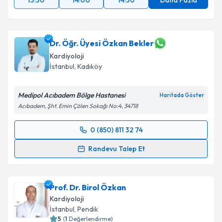
13:30
14:00
14:30
Daha Fazla
Takvim Talebini Gönder
Dr. Öğr. Üyesi Özkan Bekler
Kardiyoloji
İstanbul
, Kadıköy
Medipol Acıbadem Bölge Hastanesi
Haritada Göster
Acıbadem, Şht. Emin Çölen Sokağı No:4, 34718
0 (850) 811 32 74
Randevu Takvimi Talebi
Randevu Talep Et
Dr. Öğr. Üyesi Özkan Bekler
için randevu takvimi
talebi oluşturun. Size bu uzmandan randevu almanız
Prof. Dr. Birol Özkan
için bir takvim hazırlandığında e-posta ile
bilgilendireceğiz.
Kardiyoloji
İstanbul
, Pendik
E-posta Adresiniz
5
(
1
Değerlendirme)