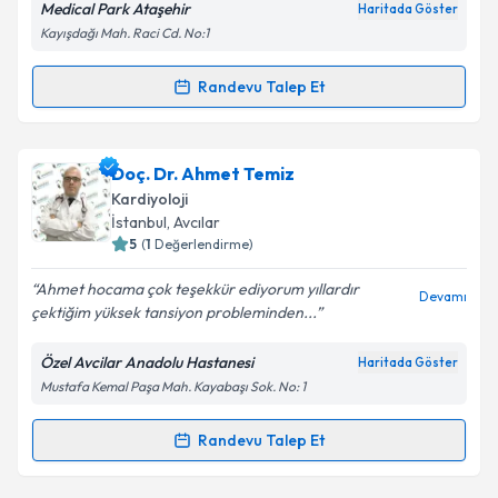
Medical Park Ataşehir
Haritada Göster
kapsamda işlenmesini kabul ediyorum.
Kayışdağı Mah. Raci Cd. No:1
Takvim Talebini Gönder
Randevu Talep Et
Randevu Takvimi Talebi
Doç. Dr. Ender Özgün Çakmak
için randevu takvimi
Doç. Dr. Ahmet Temiz
talebi oluşturun. Size bu uzmandan randevu almanız
Kardiyoloji
için bir takvim hazırlandığında e-posta ile
İstanbul
, Avcılar
bilgilendireceğiz.
5
(
1
Değerlendirme)
E-posta Adresiniz
Ahmet hocama çok teşekkür ediyorum yıllardır
Devamı
çektiğim yüksek tansiyon probleminden...
Özel Avcilar Anadolu Hastanesi
Haritada Göster
Mustafa Kemal Paşa Mah. Kayabaşı Sok. No: 1
Kişisel verilerimin işlenmesine ilişkin
Aydınlatma
Metni
'ni okudum ve kişisel verilerimin belirtilen
kapsamda işlenmesini kabul ediyorum.
Randevu Talep Et
Randevu Takvimi Talebi