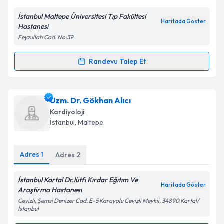
İstanbul Maltepe Üniversitesi Tıp Fakültesi
Haritada Göster
Hastanesi
Feyzullah Cad. No:39
Randevu Talep Et
Randevu Takvimi Talebi
Prof. Dr. Bekir Yılmaz Cingözbay
için randevu
Uzm. Dr. Gökhan Alıcı
takvimi talebi oluşturun. Size bu uzmandan randevu
Kardiyoloji
almanız için bir takvim hazırlandığında e-posta ile
İstanbul
, Maltepe
bilgilendireceğiz.
E-posta Adresiniz
Adres
1
Adres
2
İstanbul Kartal Dr.lütfı Kırdar Eğıtım Ve
Haritada Göster
Araştirma Hastanesı
Kişisel verilerimin işlenmesine ilişkin
Aydınlatma
Cevizli, Şemsi Denizer Cad. E-5 Karayolu Cevizli Mevkii, 34890 Kartal/
Metni
'ni okudum ve kişisel verilerimin belirtilen
İstanbul
kapsamda işlenmesini kabul ediyorum.