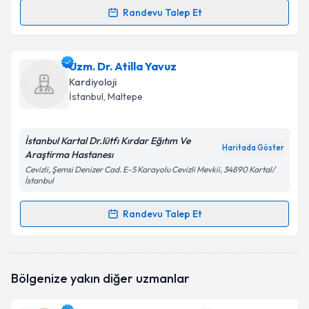
Randevu Talep Et
Randevu Takvimi Talebi
Takvim Talebini Gönder
Uzm. Dr. Gökhan Alıcı
için randevu takvimi talebi
Uzm. Dr. Atilla Yavuz
oluşturun. Size bu uzmandan randevu almanız için bir
Kardiyoloji
takvim hazırlandığında e-posta ile bilgilendireceğiz.
İstanbul
, Maltepe
E-posta Adresiniz
İstanbul Kartal Dr.lütfı Kırdar Eğıtım Ve
Haritada Göster
Araştirma Hastanesı
Cevizli, Şemsi Denizer Cad. E-5 Karayolu Cevizli Mevkii, 34890 Kartal/
İstanbul
Kişisel verilerimin işlenmesine ilişkin
Aydınlatma
Metni
'ni okudum ve kişisel verilerimin belirtilen
Randevu Talep Et
kapsamda işlenmesini kabul ediyorum.
Randevu Takvimi Talebi
Takvim Talebini Gönder
Uzm. Dr. Atilla Yavuz
için randevu takvimi talebi
Bölgenize yakın diğer uzmanlar
oluşturun. Size bu uzmandan randevu almanız için bir
takvim hazırlandığında e-posta ile bilgilendireceğiz.