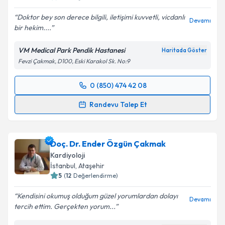
Doktor bey son derece bilgili, iletişimi kuvvetli, vicdanlı
Devamı
bir hekim....
Kişisel verilerimin işlenmesine ilişkin
Aydınlatma
VM Medical Park Pendik Hastanesi
Haritada Göster
Metni
'ni okudum ve kişisel verilerimin belirtilen
Fevzi Çakmak, D100, Eski Karakol Sk. No:9
kapsamda işlenmesini kabul ediyorum.
0 (850) 474 42 08
Randevu Takvimi Talebi
Takvim Talebini Gönder
Randevu Talep Et
Prof. Dr. Birol Özkan
için randevu takvimi talebi
oluşturun. Size bu uzmandan randevu almanız için bir
Doç. Dr. Ender Özgün Çakmak
takvim hazırlandığında e-posta ile bilgilendireceğiz.
Kardiyoloji
E-posta Adresiniz
İstanbul
, Ataşehir
5
(
12
Değerlendirme)
Kendisini okumuş olduğum güzel yorumlardan dolayı
Devamı
tercih ettim. Gerçekten yorum...
Kişisel verilerimin işlenmesine ilişkin
Aydınlatma
Metni
'ni okudum ve kişisel verilerimin belirtilen