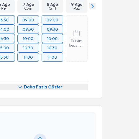
Takvim Talebini Gönder
6 Ağu
7 Ağu
8 Ağu
9 Ağu
Per
Cum
Cmt
Paz
13:30
09:00
09:00
14:00
09:30
09:30
14:30
10:00
10:00
Takvim
kapalıdır
15:00
10:30
10:30
15:30
11:00
11:00
Daha Fazla Göster
akvimi Talebi
Kamuran Seyidoğlu
için randevu takvimi talebi
Size bu uzmandan randevu almanız için bir takvim
ında e-posta ile bilgilendireceğiz.