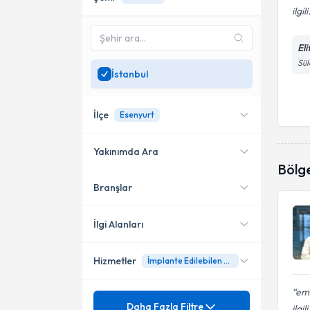
ilgili
El
Sül
İstanbul
İlçe
Esenyurt
Yakınımda Ara
Bölg
Branşlar
Konumuma yakın uzmanları
Ataşehir
göster
Fatih
İlgi Alanları
Küçükçekmece
Hizmetler
İmplante Edilebilen Kardiyoverter Defibrilatör (ICD)
Kardiyoloji
Kadıköy
emr
Mezuniyet
24 saat EKG holteri
Daha Fazla Filtre
Pendik
ilgil