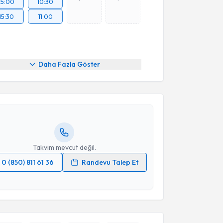
15:00
10:30
15:30
11:00
akvimi Talebi
Daha Fazla Göster
mrah Sevgili
için randevu takvimi talebi oluşturun.
andan randevu almanız için bir takvim
ında e-posta ile bilgilendireceğiz.
resiniz
Takvim mevcut değil.
0 (850) 811 61 36
Randevu Talep Et
 verilerimin işlenmesine ilişkin
Aydınlatma Metni
'ni
 ve kişisel verilerimin belirtilen kapsamda
esini kabul ediyorum.