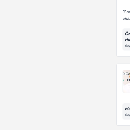
Ann
oldu
Öz
Ha
Bey
Me
Bey