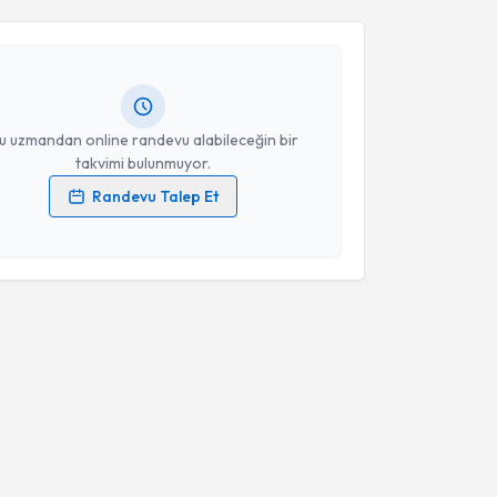
 Bornaun
için randevu takvimi talebi oluşturun. Size
 randevu almanız için bir takvim hazırlandığında e-
Takvim Talebini Gönder
lgilendireceğiz.
resiniz
u uzmandan online randevu alabileceğin bir
takvimi bulunmuyor.
Randevu Talep Et
 verilerimin işlenmesine ilişkin
Aydınlatma Metni
'ni
 ve kişisel verilerimin belirtilen kapsamda
esini kabul ediyorum.
Takvim Talebini Gönder