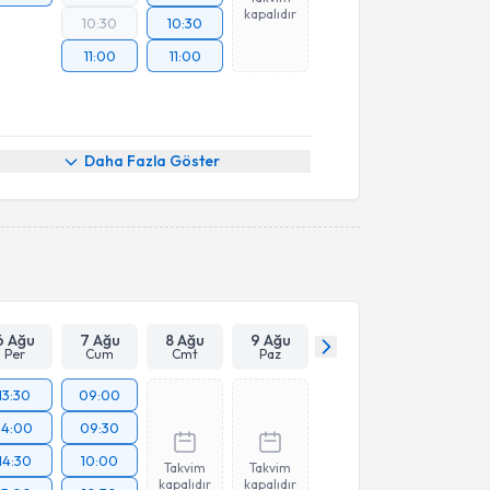
kapalıdır
10:30
10:30
11:00
11:00
Daha Fazla Göster
6 Ağu
7 Ağu
8 Ağu
9 Ağu
Per
Cum
Cmt
Paz
13:30
09:00
14:00
09:30
14:30
10:00
Takvim
Takvim
kapalıdır
kapalıdır