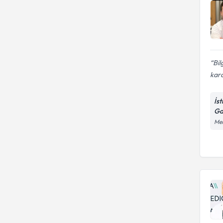
Bil
kard
İs
Ga
Mer