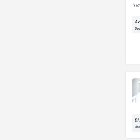
Har
Av
Beş
BH
Ata