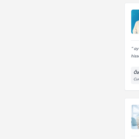
ay
hiss
Öz
Cum