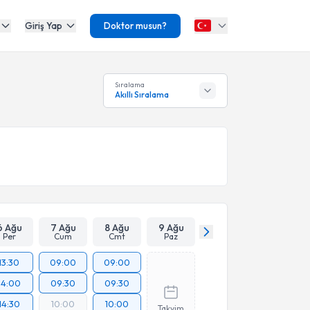
Giriş Yap
Doktor musun?
l
Sıralama
Akıllı Sıralama
6 Ağu
7 Ağu
8 Ağu
9 Ağu
Per
Cum
Cmt
Paz
13:30
09:00
09:00
14:00
09:30
09:30
14:30
10:00
10:00
Takvim