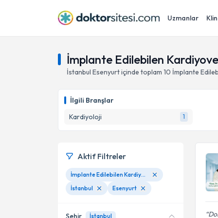
Uzmanlar
Klin
İmplante Edilebilen Kardiyove
İstanbul
Esenyurt
içinde toplam
10
İmplante Edileb
İlgili Branşlar
Kardiyoloji
1
Aktif Filtreler
İmplante Edilebilen Kardiyoverter Defibrilatör (ICD)
İstanbul
Esenyurt
Dok
Şehir
İstanbul