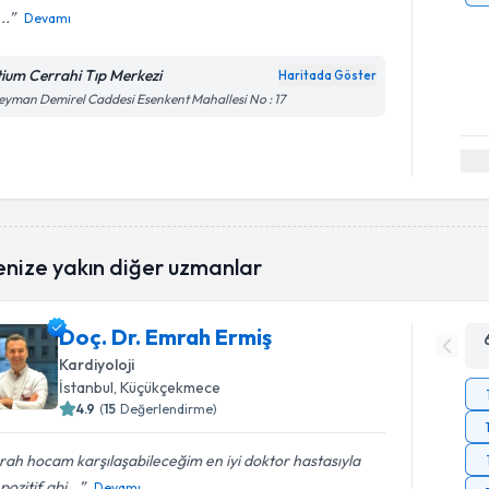
...
Devamı
itium Cerrahi Tıp Merkezi
Haritada Göster
eyman Demirel Caddesi Esenkent Mahallesi No : 17
enize yakın diğer uzmanlar
Doç. Dr. Emrah Ermiş
Kardiyoloji
İstanbul
, Küçükçekmece
4.9
(
15
Değerlendirme)
ah hocam karşılaşabileceğim en iyi doktor hastasıyla
i pozitif abi...
Devamı