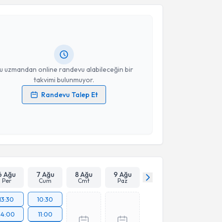
yesi Bilal Çuğlan
için randevu takvimi talebi
Takvim Talebini Gönder
Size bu uzmandan randevu almanız için bir takvim
ında e-posta ile bilgilendireceğiz.
resiniz
u uzmandan online randevu alabileceğin bir
takvimi bulunmuyor.
Randevu Talep Et
 verilerimin işlenmesine ilişkin
Aydınlatma Metni
'ni
 ve kişisel verilerimin belirtilen kapsamda
esini kabul ediyorum.
Takvim Talebini Gönder
6 Ağu
7 Ağu
8 Ağu
9 Ağu
Per
Cum
Cmt
Paz
13:30
10:30
14:00
11:00