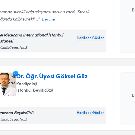
E-posta Ad
B
emde sürekli kalp sıkışması sorunu vardı. Stresli
ğunda kalbi sürekli...
Devamı
Kişisel
el Medicana International İstanbul
okudum
Haritada Göster
stanesi
Randevu T
işlenm
likdüzü cad. No:3
Dr. Öğr. Ü
oluşturun. 
Dr. Öğr. Üyesi Göksel Güz
hazırlandığ
Kardiyoloji
E-posta Ad
İstanbul
, Beylikdüzü
B
dicana Beylikdüzü
Haritada Göster
Kişisel
likdüzü cad. No:3
okudum
Randevu T
işlenm