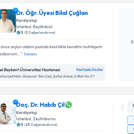
Dr. Öğr. Ü
Dr. Öğr. Üyesi Bilal Çuğlan
oluşturun. 
Kardiyoloji
hazırlandığ
İstanbul
, Beylikdüzü
5
(
3
Değerlendirme)
E-posta Ad
B
 önce anjiyo oldum şuanda kesinlikle kendimi muhteşem
ediyorum...
Devamı
Kişisel
okudum
el Beykent Üniversitesi Hastanesi
Haritada Göster
işlenm
huriyet Mah. Gürpınar Yolu Cad, Şafak Sokak, E Blok No:1/1
Doç. Dr. Habib Çil
Kardiyoloji
İstanbul
, Zeytinburnu
5
(
23
Değerlendirme)