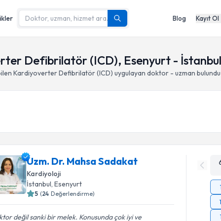
ikler
Blog
Kayıt Ol
rter Defibrilatör (ICD), Esenyurt - İstanbu
ilen Kardiyoverter Defibrilatör (ICD)
uygulayan doktor - uzman bulundu
Uzm. Dr. Mahsa Sadakat
Kardiyoloji
İstanbul
, Esenyurt
5
(
24
Değerlendirme)
tor değil sanki bir melek. Konusunda çok iyi ve