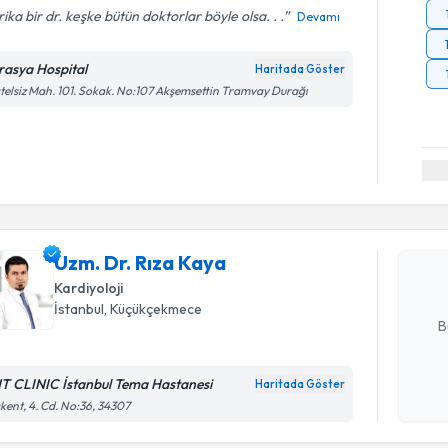
ika bir dr. keşke bütün doktorlar böyle olsa. . .
Devamı
rasya Hospital
Haritada Göster
telsiz Mah. 101. Sokak. No:107 Akşemsettin Tramvay Durağı
Randevu T
Uzm. Dr. 
bu uzmandan
Uzm. Dr. Rıza Kaya
posta ile bi
Kardiyoloji
E-posta Ad
İstanbul
, Küçükçekmece
B
T CLINIC İstanbul Tema Hastanesi
Haritada Göster
Kişisel
Randevu T
kent, 4. Cd. No:36, 34307
okudum
işlenm