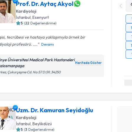
Prof. Dr. Aytaç Akyol
Kardiyoloji
İstanbul
, Esenyurt
5
(
22
Değerlendirme)
gisi, tecrübesi ve hastaya yaklaşımıyla örnek bir
iyoloji profesörü. ....
Devamı
tinye Üniversitesi Medical Park Hastaneleri
Haritada Göster
ziosmanpaşa
kez, Çukurçeşme Cd. No:57 D:59, 34250
Randevu T
Uzm. Dr. Kamuran Seyidoğlu
Uzm. Dr. 
oluşturun. 
Kardiyoloji
hazırlandığ
İstanbul
, Beylikdüzü
5
(
3
Değerlendirme)