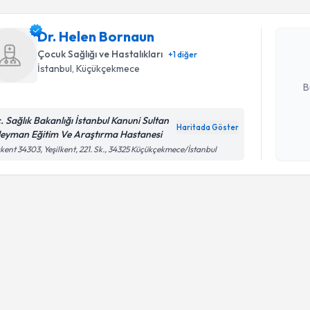
Dr. Helen
bu uzmandan
Dr. Helen Bornaun
posta ile bi
Çocuk Sağlığı ve Hastalıkları
+
1
diğer
İstanbul
, Küçükçekmece
E-posta Ad
B
c. Sağlık Bakanlığı İstanbul Kanuni Sultan
Haritada Göster
leyman Eğitim Ve Araştırma Hastanesi
Kişisel
kent 34303, Yeşilkent, 221. Sk., 34325 Küçükçekmece/İstanbul
okudum
işlenm