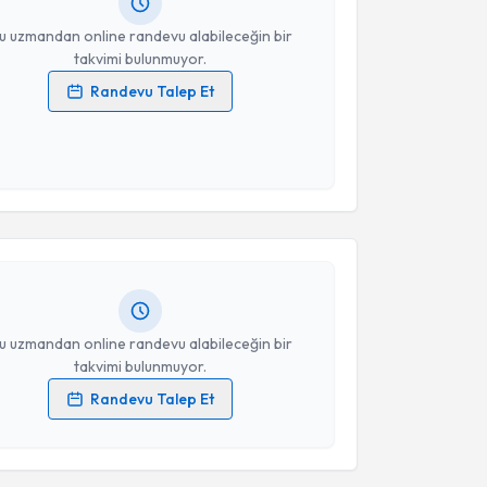
resiniz
u uzmandan online randevu alabileceğin bir
takvimi bulunmuyor.
Randevu Talep Et
 verilerimin işlenmesine ilişkin
Aydınlatma Metni
'ni
 ve kişisel verilerimin belirtilen kapsamda
akvimi Talebi
esini kabul ediyorum.
Takvim Talebini Gönder
yesi Göksel Güz
için randevu takvimi talebi
Size bu uzmandan randevu almanız için bir takvim
ında e-posta ile bilgilendireceğiz.
resiniz
u uzmandan online randevu alabileceğin bir
takvimi bulunmuyor.
Randevu Talep Et
 verilerimin işlenmesine ilişkin
Aydınlatma Metni
'ni
 ve kişisel verilerimin belirtilen kapsamda
akvimi Talebi
esini kabul ediyorum.