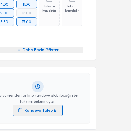
14:30
11:30
Takvim
Takvim
kapalıdır
kapalıdır
15:00
12:00
15:30
13:00
akvimi Talebi
Daha Fazla Göster
Rıza Kaya
için randevu takvimi talebi oluşturun. Size
 randevu almanız için bir takvim hazırlandığında e-
lgilendireceğiz.
resiniz
u uzmandan online randevu alabileceğin bir
takvimi bulunmuyor.
Randevu Talep Et
 verilerimin işlenmesine ilişkin
Aydınlatma Metni
'ni
akvimi Talebi
 ve kişisel verilerimin belirtilen kapsamda
esini kabul ediyorum.