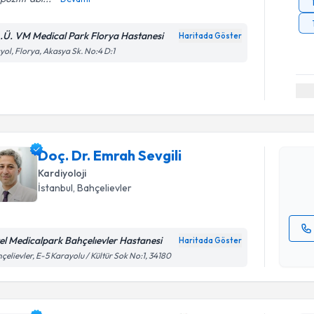
A.Ü. VM Medical Park Florya Hastanesi
Haritada Göster
yol, Florya, Akasya Sk. No:4 D:1
Randevu T
Doç. Dr. E
Size bu uzm
Doç. Dr. Emrah Sevgili
hazırlandığ
Kardiyoloji
E-posta Ad
İstanbul
, Bahçelievler
el Medicalpark Bahçelıevler Hastanesi
Haritada Göster
Kişisel
çelievler, E-5 Karayolu / Kültür Sok No:1, 34180
okudum
işlenm