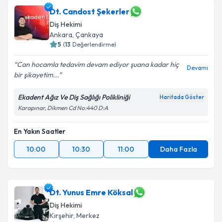
Dt. Candost Şekerler
Diş Hekimi
Ankara
, Çankaya
5
(
13
Değerlendirme)
Can hocamla tedavim devam ediyor şuana kadar hiç
Devamı
bir şikayetim...
Ekadent Ağız Ve Diş Sağlığı Polikliniği
Haritada Göster
Karapınar, Dikmen Cd No:440 D:A
En Yakın Saatler
10:00
10:30
11:00
Daha Fazla
Dt. Yunus Emre Köksal
Diş Hekimi
Kırşehir
, Merkez