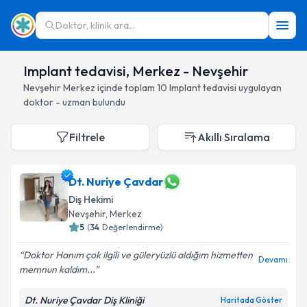
Doktor, klinik ara...
Implant tedavisi, Merkez - Nevşehir
Nevşehir
Merkez
içinde toplam
10
Implant tedavisi
uygulayan
doktor - uzman bulundu
Filtrele
Akıllı Sıralama
Dt. Nuriye Çavdar
Diş Hekimi
Nevşehir
, Merkez
5
(
34
Değerlendirme)
Doktor Hanım çok ilgili ve güleryüzlü aldığım hizmetten
Devamı
memnun kaldım...
Dt. Nuriye Çavdar Diş Kliniği
Haritada Göster