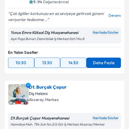
5
(
94
Değerlendirme)
Çok ilgililer korkunuzu en az seviyeye getircek güveni
Devamı
veriyorlar tedavime...
Yunus Emre Köksal Diş Muayenehanesi
Haritada Göster
Aşık Paşa Bulvarı Demirbilek İş Merkezi Kat:1 No:8
En Yakın Saatler
10:30
13:30
14:30
Daha Fazla
Dt. Burçak Çopur
Diş Hekimi
Aksaray
, Merkez
Dt.Burçak Çopur Muayenehanesi
Haritada Göster
Hamidiye Mah. 754.Sok No:2/6 Gür İş Merkezi Aksaray/Merkez