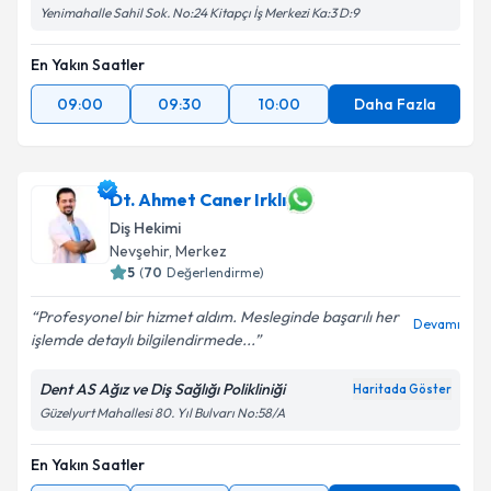
Yenimahalle Sahil Sok. No:24 Kitapçı İş Merkezi Ka:3 D:9
En Yakın Saatler
09:00
09:30
10:00
Daha Fazla
Dt. Ahmet Caner Irklı
Diş Hekimi
Nevşehir
, Merkez
5
(
70
Değerlendirme)
Profesyonel bir hizmet aldım. Mesleginde başarılı her
Devamı
işlemde detaylı bilgilendirmede...
Dent AS Ağız ve Diş Sağlığı Polikliniği
Haritada Göster
Güzelyurt Mahallesi 80. Yıl Bulvarı No:58/A
En Yakın Saatler