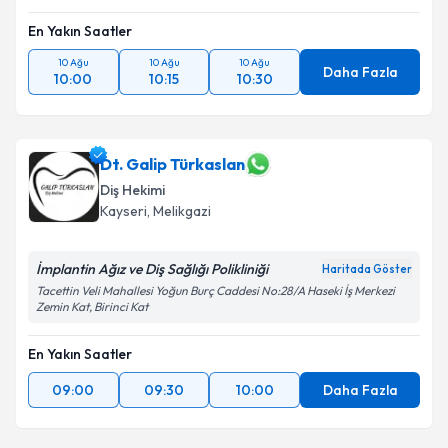
En Yakın Saatler
10 Ağu
10 Ağu
10 Ağu
Daha Fazla
10:00
10:15
10:30
Dt. Galip Türkaslan
Diş Hekimi
Kayseri
, Melikgazi
İmplantin Ağız ve Diş Sağlığı Polikliniği
Haritada Göster
Tacettin Veli Mahallesi Yoğun Burç Caddesi No:28/A Haseki İş Merkezi
Zemin Kat, Birinci Kat
En Yakın Saatler
09:00
09:30
10:00
Daha Fazla