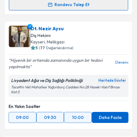
Randevu Talep Et
Randevu Takvimi Talebi
Dt. KADRİYE Değirmenci
için randevu takvimi talebi
Dt. Nezir Aysu
oluşturun. Size bu uzmandan randevu almanız için bir
Diş Hekimi
takvim hazırlandığında e-posta ile bilgilendireceğiz.
Kayseri
, Melikgazi
5
(
77
Değerlendirme)
E-posta Adresiniz
Hijyenik bir ortamda zamanında uygun bir tedavi
Devamı
yapılmakta
Livyadent Ağız ve Diş Sağlığı Polikliniği
Haritada Göster
Kişisel verilerimin işlenmesine ilişkin
Aydınlatma
Tacettin Veli Mahallesi Yoğunburç Caddesi No:28 Haseki Vakıf Binası
Metni
'ni okudum ve kişisel verilerimin belirtilen
Kat:3
kapsamda işlenmesini kabul ediyorum.
En Yakın Saatler
Takvim Talebini Gönder
09:00
09:30
10:00
Daha Fazla