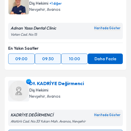
Diş Hekimi
+
1
diğer
Nevşehir
, Avanos
Adnan Yassı Dental Clinic
Kişisel verilerimin işlenmesine ilişkin
Aydınlatma
Haritada Göster
Metni
'ni okudum ve kişisel verilerimin belirtilen
Vatan Cad. No:15
kapsamda işlenmesini kabul ediyorum.
En Yakın Saatler
Takvim Talebini Gönder
09:00
09:30
10:00
Daha Fazla
Dt. KADRİYE Değirmenci
Diş Hekimi
Nevşehir
, Avanos
KADRİYE DEĞİRMENCİ
Haritada Göster
Atatürk Cad. No:33 Yukarı Mah. Avanos, Nevşehir