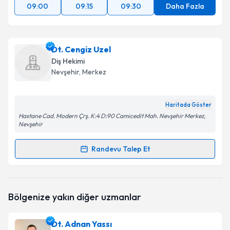
09:00
09:15
09:30
Daha Fazla
Dt. Cengiz Uzel
Diş Hekimi
Nevşehir
, Merkez
Haritada Göster
Hastane Cad. Modern Çrş. K:4 D:90 Camicedit Mah. Nevşehir Merkez,
Nevşehir
Randevu Talep Et
Randevu Takvimi Talebi
Dt. Cengiz Uzel
için randevu takvimi talebi oluşturun.
Bölgenize yakın diğer uzmanlar
Size bu uzmandan randevu almanız için bir takvim
hazırlandığında e-posta ile bilgilendireceğiz.
Dt. Adnan Yassı
E-posta Adresiniz