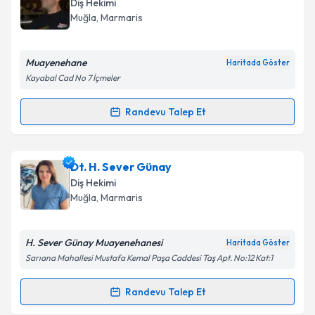
Diş Hekimi
takvim hazırlandığında e-posta ile bilgilendireceğiz.
Muğla
, Marmaris
E-posta Adresiniz
Muayenehane
Haritada Göster
Kayabal Cad No 7 İçmeler
Kişisel verilerimin işlenmesine ilişkin
Aydınlatma
Randevu Talep Et
Randevu Takvimi Talebi
Metni
'ni okudum ve kişisel verilerimin belirtilen
kapsamda işlenmesini kabul ediyorum.
Dt. Mustafa Aşık
için randevu takvimi talebi
Dt. H. Sever Günay
oluşturun. Size bu uzmandan randevu almanız için bir
Takvim Talebini Gönder
Diş Hekimi
takvim hazırlandığında e-posta ile bilgilendireceğiz.
Muğla
, Marmaris
E-posta Adresiniz
H. Sever Günay Muayenehanesi
Haritada Göster
Sarıana Mahallesi Mustafa Kemal Paşa Caddesi Taş Apt. No:12 Kat:1
Kişisel verilerimin işlenmesine ilişkin
Aydınlatma
Randevu Talep Et
Randevu Takvimi Talebi
Metni
'ni okudum ve kişisel verilerimin belirtilen