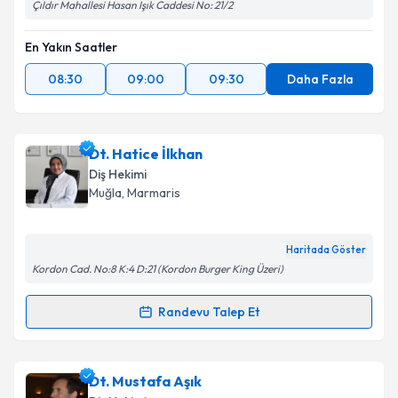
Çıldır Mahallesi Hasan Işık Caddesi No: 21/2
En Yakın Saatler
08:30
09:00
09:30
Daha Fazla
Dt. Hatice İlkhan
Diş Hekimi
Muğla
, Marmaris
Haritada Göster
Kordon Cad. No:8 K:4 D:21 (Kordon Burger King Üzeri)
Randevu Talep Et
Randevu Takvimi Talebi
Dt. Hatice İlkhan
için randevu takvimi talebi
Dt. Mustafa Aşık
oluşturun. Size bu uzmandan randevu almanız için bir