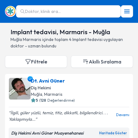
Doktor, klinik ara...
Implant tedavisi, Marmaris - Muğla
Muğla
Marmaris
içinde toplam
4
Implant tedavisi
uygulayan
doktor - uzman bulundu
Filtrele
Akıllı Sıralama
Dt. Avni Güner
Diş Hekimi
Muğla
, Marmaris
5
(
128
Değerlendirme)
İlgili, güler yüzlü, temiz, titiz, dikkatli, bilgilendirici. . .
Devamı
Yaklaşımıyla...
Diş Hekimi Avni Güner Muayenehanesi
Haritada Göster