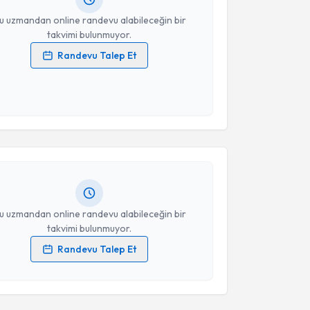
resiniz
u uzmandan online randevu alabileceğin bir
takvimi bulunmuyor.
Randevu Talep Et
 verilerimin işlenmesine ilişkin
Aydınlatma Metni
'ni
 ve kişisel verilerimin belirtilen kapsamda
akvimi Talebi
esini kabul ediyorum.
Takvim Talebini Gönder
aylı
için randevu takvimi talebi oluşturun. Size bu
ndevu almanız için bir takvim hazırlandığında e-
lgilendireceğiz.
resiniz
u uzmandan online randevu alabileceğin bir
takvimi bulunmuyor.
Randevu Talep Et
 verilerimin işlenmesine ilişkin
Aydınlatma Metni
'ni
 ve kişisel verilerimin belirtilen kapsamda
esini kabul ediyorum.