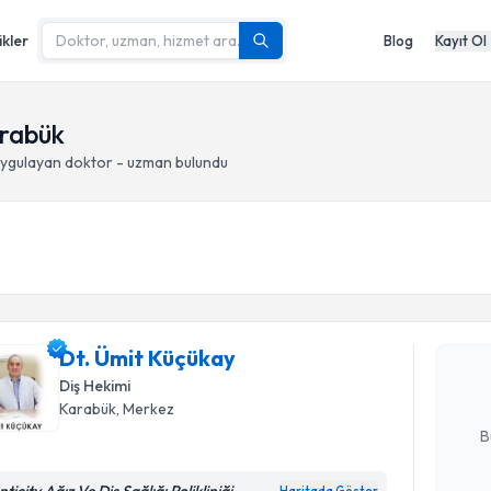
ikler
Blog
Kayıt Ol
arabük
ygulayan doktor - uzman bulundu
Randevu T
Dt. Ümit 
uzmandan ra
Dt. Ümit Küçükay
posta ile bi
Diş Hekimi
E-posta Ad
Karabük
, Merkez
B