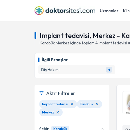
Uzmanlar
Klin
Implant tedavisi, Merkez - K
Karabük
Merkez
içinde toplam
4
Implant tedavisi
u
İlgili Branşlar
Diş Hekimi
4
Aktif Filtreler
Implant tedavisi
Karabük
Merkez
Şehir
Karabük