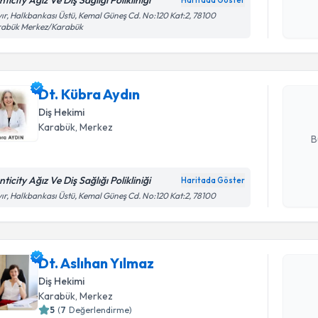
ticity Ağız Ve Diş Sağlığı Polikliniği
Haritada Göster
Randevu T
Kişisel
ır, Halkbankası Üstü, Kemal Güneş Cd. No:120 Kat:2, 78100
rabük Merkez/Karabük
okudum
işlenm
Dt. Kübra 
uzmandan ra
Dt. Kübra Aydın
posta ile bi
Diş Hekimi
E-posta Ad
Karabük
, Merkez
B
ticity Ağız Ve Diş Sağlığı Polikliniği
Haritada Göster
Kişisel
ır, Halkbankası Üstü, Kemal Güneş Cd. No:120 Kat:2, 78100
okudum
Randevu T
işlenm
Dt. Aslıhan Yılmaz
Dt. Aslıha
bu uzmandan
Diş Hekimi
posta ile bi
Karabük
, Merkez
5
(
7
Değerlendirme)