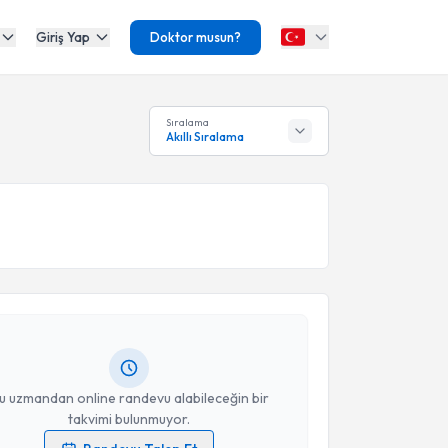
Giriş Yap
Doktor musun?
Sıralama
Akıllı Sıralama
akvimi Talebi
Küçükay
için randevu takvimi talebi oluşturun. Size bu
ndevu almanız için bir takvim hazırlandığında e-
lgilendireceğiz.
resiniz
u uzmandan online randevu alabileceğin bir
takvimi bulunmuyor.