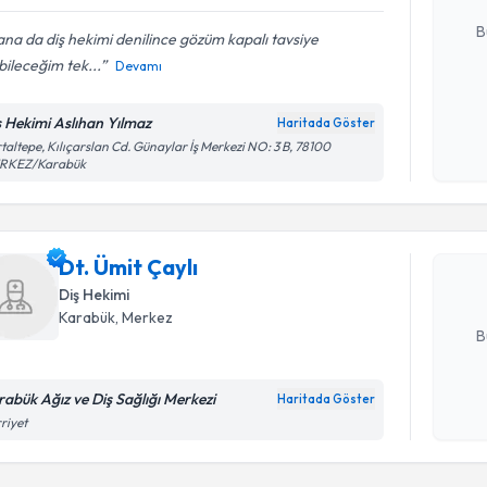
E-posta Ad
B
na da diş hekimi denilince gözüm kapalı tavsiye
ileceğim tek...
Devamı
Kişisel
ş Hekimi Aslıhan Yılmaz
Haritada Göster
okudum
Randevu T
taltepe, Kılıçarslan Cd. Günaylar İş Merkezi NO: 3 B, 78100
işlenm
RKEZ/Karabük
Dt. Ümit Ç
uzmandan ra
Dt. Ümit Çaylı
posta ile bi
Diş Hekimi
E-posta Ad
Karabük
, Merkez
B
rabük Ağız ve Diş Sağlığı Merkezi
Haritada Göster
Kişisel
riyet
okudum
işlenm