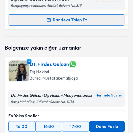
Runguçpaşa Mahallesi Atatürk Bulvarı No:8/3
Kişisel verilerimin işlenmesine ilişkin
Aydınlatma
Randevu Talep Et
Randevu Takvimi Talebi
Metni
'ni okudum ve kişisel verilerimin belirtilen
kapsamda işlenmesini kabul ediyorum.
Dt. Esra Ocak Aydın
için randevu takvimi talebi
Takvim Talebini Gönder
Bölgenize yakın diğer uzmanlar
oluşturun. Size bu uzmandan randevu almanız için bir
takvim hazırlandığında e-posta ile bilgilendireceğiz.
Dt. Firdes Gülcan
E-posta Adresiniz
Diş Hekimi
Bursa
, Mustafakemalpaşa
Dt. Firdes Gülcan Diş Hekimi Muayenehanesi
Kişisel verilerimin işlenmesine ilişkin
Aydınlatma
Haritada Göster
Metni
'ni okudum ve kişisel verilerimin belirtilen
Barış Mahallesi, 105 Nolu Sokak No: 11/1A
kapsamda işlenmesini kabul ediyorum.
En Yakın Saatler
Takvim Talebini Gönder
16:00
16:30
17:00
Daha Fazla