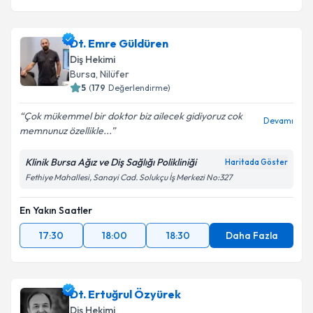
Dt. Emre Güldüren
Diş Hekimi
Bursa
, Nilüfer
5
(
179
Değerlendirme)
Çok mükemmel bir doktor biz ailecek gidiyoruz cok
Devamı
memnunuz özellikle...
Klinik Bursa Ağız ve Diş Sağlığı Polikliniği
Haritada Göster
Fethiye Mahallesi, Sanayi Cad. Solukçu İş Merkezi No:327
En Yakın Saatler
17:30
18:00
18:30
Daha Fazla
Dt. Ertuğrul Özyürek
Diş Hekimi