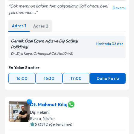
Çok memnun kaldım tüm çalışanların ilgili olması beni
Devamı
çok memnun...
Adres
1
Adres
2
Gemlik Özel Egem Ağız ve Diş Sağlığı
Haritada Göster
Polikliniği
Dr. Ziya Kaya, Orhangazi Cd. No:104/B,
En Yakın Saatler
16:00
16:30
17:00
Daha Fazla
Dt. Mahmut Kılıç
Diş Hekimi
Bursa
, Nilüfer
5
(
351
Değerlendirme)