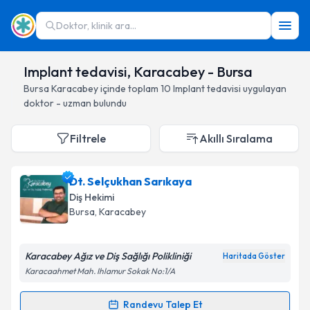
Doktor, klinik ara...
Implant tedavisi, Karacabey - Bursa
Bursa
Karacabey
içinde toplam
10
Implant tedavisi
uygulayan
doktor - uzman bulundu
Filtrele
Akıllı Sıralama
Dt. Selçukhan Sarıkaya
Diş Hekimi
Bursa
, Karacabey
Karacabey Ağız ve Diş Sağlığı Polikliniği
Haritada Göster
Karacaahmet Mah. Ihlamur Sokak No:1/A
Randevu Talep Et