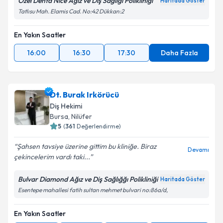
Özel Denta Nice Ağız ve Diş Sağlığı Polikliniği
Haritada Göster
Tatlısu Mah. Elamis Cad. No:42 Dükkan:2
En Yakın Saatler
16:00
16:30
17:30
Daha Fazla
Dt. Burak Irkörücü
Diş Hekimi
Bursa
, Nilüfer
5
(
361
Değerlendirme)
Şahsen tavsiye üzerine gittim bu kliniğe. Biraz
Devamı
çekincelerim vardı taki...
Bulvar Diamond Ağız ve Diş Sağlığğı Polikliniği
Haritada Göster
Esentepe mahallesi fatih sultan mehmet bulvari no:86a/d,
En Yakın Saatler