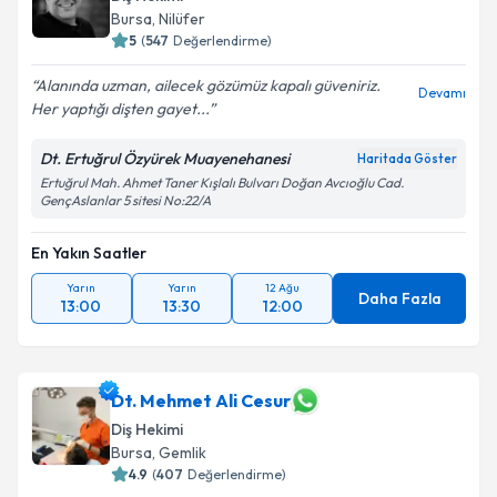
Bursa
, Nilüfer
5
(
547
Değerlendirme)
Alanında uzman, ailecek gözümüz kapalı güveniriz.
Devamı
Her yaptığı dişten gayet...
Dt. Ertuğrul Özyürek Muayenehanesi
Haritada Göster
Ertuğrul Mah. Ahmet Taner Kışlalı Bulvarı Doğan Avcıoğlu Cad.
GençAslanlar 5 sitesi No:22/A
En Yakın Saatler
Yarın
Yarın
12 Ağu
Daha Fazla
13:00
13:30
12:00
Dt. Mehmet Ali Cesur
Diş Hekimi
Bursa
, Gemlik
4.9
(
407
Değerlendirme)