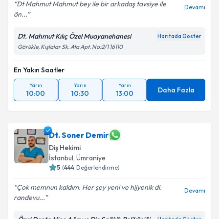
Dt Mahmut Mahmut bey ile bir arkadaş tavsiye ile
Devamı
ön...
Dt. Mahmut Kılıç Özel Muayanehanesi
Haritada Göster
Görükle, Kışlalar Sk. Ata Apt. No:2/1 16110
En Yakın Saatler
Yarın
Yarın
Yarın
Daha Fazla
10:00
10:30
13:00
Dt. Soner Demir
Diş Hekimi
İstanbul
, Ümraniye
5
(
444
Değerlendirme)
Çok memnun kaldım. Her şey yeni ve hijyenik di.
Devamı
randevu...