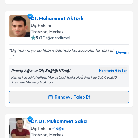
Dt. Muhammet Aktürk
Diş Hekimi
Trabzon
, Merkez
5
(
1
Değerlendirme)
Diş hekimi ya da tıbbi müdehale korkusu olanlar dikkat
Devamı
️️️...
Prestij Ağız ve Diş Sağlığı Kliniği
Haritada Göster
Kemerkaya Mahallesi, Maraş Cad. İpekyolu İş Merkezi D:69, 61200
Trabzon Merkez/Trabzon
Randevu Talep Et
Randevu Takvimi Talebi
Dt. Muhammet Aktürk
için randevu takvimi talebi
Dr. Dt. Muhammet Saka
oluşturun. Size bu uzmandan randevu almanız için bir
Diş Hekimi
+
1
diğer
takvim hazırlandığında e-posta ile bilgilendireceğiz.
Trabzon
, Merkez