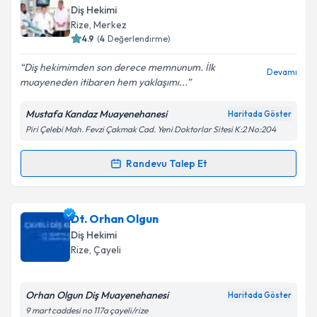
oluşturun. Size bu uzmandan randevu almanız için bir
Takvim Talebini Gönder
Diş Hekimi
takvim hazırlandığında e-posta ile bilgilendireceğiz.
Rize
, Merkez
4.9
(
4
Değerlendirme)
E-posta Adresiniz
Diş hekimimden son derece memnunum. İlk
Devamı
muayeneden itibaren hem yaklaşımı...
Mustafa Kandaz Muayenehanesi
Haritada Göster
Kişisel verilerimin işlenmesine ilişkin
Aydınlatma
Piri Çelebi Mah. Fevzi Çakmak Cad. Yeni Doktorlar Sitesi K:2 No:204
Metni
'ni okudum ve kişisel verilerimin belirtilen
kapsamda işlenmesini kabul ediyorum.
Randevu Talep Et
Randevu Takvimi Talebi
Takvim Talebini Gönder
Dt. Mustafa Kandaz
için randevu takvimi talebi
Dt. Orhan Olgun
oluşturun. Size bu uzmandan randevu almanız için bir
Diş Hekimi
takvim hazırlandığında e-posta ile bilgilendireceğiz.
Rize
, Çayeli
E-posta Adresiniz
Orhan Olgun Diş Muayenehanesi
Haritada Göster
9 mart caddesi no 117a çayeli/rize