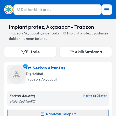
Doktor, klinik ara...
Implant protez, Akçaabat - Trabzon
Trabzon
Akçaabat
içinde toplam
10
Implant protez
uygulayan
doktor - uzman bulundu
Filtrele
Akıllı Sıralama
Dt. Serkan Altuntaş
Diş Hekimi
Trabzon
, Akçaabat
Serkan Altuntaş
Haritada Göster
İstiklal Cad. No:17/A
Randevu Talep Et