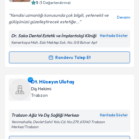
5
(
1
Değerlendirme)
E-posta Adresiniz
Kendisi uzmanlığı konusunda çok bilgili, yetenekli ve
Devamı
gülüşünüzü güzelleştirecek estetiğe...
Dr. Saka Dental Estetik ve İmplantoloji Kliniği
Haritada Göster
Kişisel verilerimin işlenmesine ilişkin
Aydınlatma
Kemerkaya Mah. Eski Mektep Sok. No: 5/8 Bulvar Apt
Metni
'ni okudum ve kişisel verilerimin belirtilen
kapsamda işlenmesini kabul ediyorum.
Randevu Talep Et
Randevu Takvimi Talebi
Takvim Talebini Gönder
Dr. Dt. Muhammet Saka
için randevu takvimi talebi
Dt. Hüseyın Ulutaş
oluşturun. Size bu uzmandan randevu almanız için bir
Diş Hekimi
takvim hazırlandığında e-posta ile bilgilendireceğiz.
Trabzon
E-posta Adresiniz
Trabzon Ağiz Ve Dış Sağliği Merkezı
Haritada Göster
Yenimahalle, Devlet Sahil Yolu Cd. No:279, 61040 Trabzon
Merkez/Trabzon
Kişisel verilerimin işlenmesine ilişkin
Aydınlatma