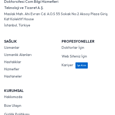
Doktorsitesi Com Bilgi Hizmetleri
Teknoloji ve Ticaret A.Ş.
Maslak Mah. Ahi Evran Cd. A.O.S 55 Sokak No:2 Aksoy Plaza Giriş
Kat Kolektif House
İstanbul, Türkiye
SAĞLIK
PROFESYONELLER
Uzmanlar
Doktorlar İçin
Uzmanlık Alanları
Web Siteniz İçin
Hastalıklar
Kariyer
İşe Alım
Hizmetler
Hastaneler
KURUMSAL
Hakkımızda
Bize Ulaşın
Gizlilik Politikası