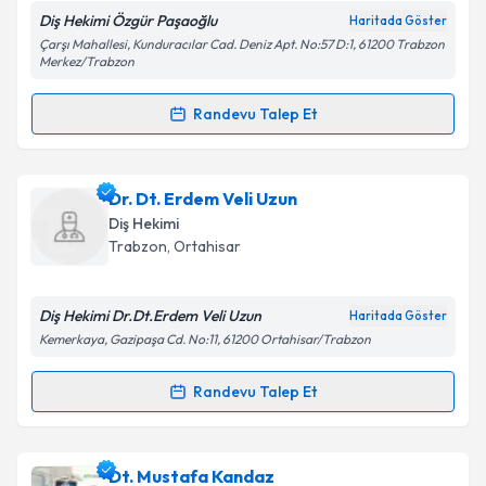
Diş Hekimi Özgür Paşaoğlu
Haritada Göster
Çarşı Mahallesi, Kunduracılar Cad. Deniz Apt. No:57 D:1, 61200 Trabzon
Merkez/Trabzon
Kişisel verilerimin işlenmesine ilişkin
Aydınlatma
Randevu Talep Et
Metni
'ni okudum ve kişisel verilerimin belirtilen
Randevu Takvimi Talebi
kapsamda işlenmesini kabul ediyorum.
Dt. Özgür Paşaoğlu
için randevu takvimi talebi
Dr. Dt. Erdem Veli Uzun
Takvim Talebini Gönder
oluşturun. Size bu uzmandan randevu almanız için bir
Diş Hekimi
takvim hazırlandığında e-posta ile bilgilendireceğiz.
Trabzon
, Ortahisar
E-posta Adresiniz
Diş Hekimi Dr.Dt.Erdem Veli Uzun
Haritada Göster
Kemerkaya, Gazipaşa Cd. No:11, 61200 Ortahisar/Trabzon
Kişisel verilerimin işlenmesine ilişkin
Aydınlatma
Randevu Talep Et
Randevu Takvimi Talebi
Metni
'ni okudum ve kişisel verilerimin belirtilen
kapsamda işlenmesini kabul ediyorum.
Dr. Dt. Erdem Veli Uzun
için randevu takvimi talebi
Dt. Mustafa Kandaz