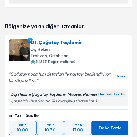
Randevu Takvimi Talebi
Dt. Serkan Altuntaş
için randevu takvimi talebi
Bölgenize yakın diğer uzmanlar
oluşturun. Size bu uzmandan randevu almanız için bir
takvim hazırlandığında e-posta ile bilgilendireceğiz.
Dt. Çağatay Taşdemir
E-posta Adresiniz
Diş Hekimi
Trabzon
, Ortahisar
5
(
293
Değerlendirme)
Çağatay hoca tüm detayları ile hastayı bilgilendiriyor
Kişisel verilerimin işlenmesine ilişkin
Aydınlatma
Devamı
bir sürpriz ile...
Metni
'ni okudum ve kişisel verilerimin belirtilen
kapsamda işlenmesini kabul ediyorum.
Diş Hekimi Çağatay Taşdemir Muayenehanesi
Haritada Göster
Çarşı Mah. Uzun Sok. No:74 Hayrioğlu İş Merkezi Kat :1
Takvim Talebini Gönder
En Yakın Saatler
Yarın
Yarın
Yarın
Daha Fazla
10:00
10:30
11:00