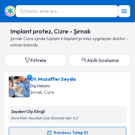
Doktor, klinik ara...
Implant protez, Cizre - Şırnak
Şırnak
Cizre
içinde toplam
6
Implant protez
uygulayan doktor -
uzman bulundu
Filtrele
Akıllı Sıralama
Dt. Muzaffer Seyda
Diş Hekimi
Şırnak
, Cizre
Seydent Diş Kliniği
Dicle Mah. Nurullah Cad. Ekinciler Apt. K:2
Randevu Talep Et