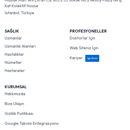
Maslak Mah. Ahi Evran Cd. A.O.S 55 Sokak No:2 Aksoy Plaza Giriş
Kat Kolektif House
İstanbul, Türkiye
SAĞLIK
PROFESYONELLER
Uzmanlar
Doktorlar İçin
Uzmanlık Alanları
Web Siteniz İçin
Hastalıklar
Kariyer
İşe Alım
Hizmetler
Hastaneler
KURUMSAL
Hakkımızda
Bize Ulaşın
Gizlilik Politikası
Google Takvim Entegrasyonu