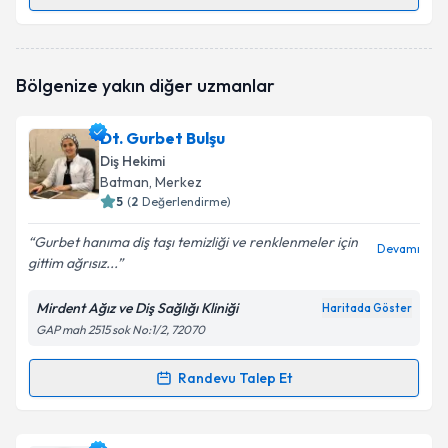
Randevu Takvimi Talebi
Dt. Muzaffer Seyda
için randevu takvimi talebi
Bölgenize yakın diğer uzmanlar
oluşturun. Size bu uzmandan randevu almanız için bir
takvim hazırlandığında e-posta ile bilgilendireceğiz.
Dt. Gurbet Bulşu
E-posta Adresiniz
Diş Hekimi
Batman
, Merkez
5
(
2
Değerlendirme)
Gurbet hanıma diş taşı temizliği ve renklenmeler için
Kişisel verilerimin işlenmesine ilişkin
Aydınlatma
Devamı
gittim ağrısız...
Metni
'ni okudum ve kişisel verilerimin belirtilen
kapsamda işlenmesini kabul ediyorum.
Mirdent Ağız ve Diş Sağlığı Kliniği
Haritada Göster
GAP mah 2515 sok No:1/2, 72070
Takvim Talebini Gönder
Randevu Talep Et
Randevu Takvimi Talebi