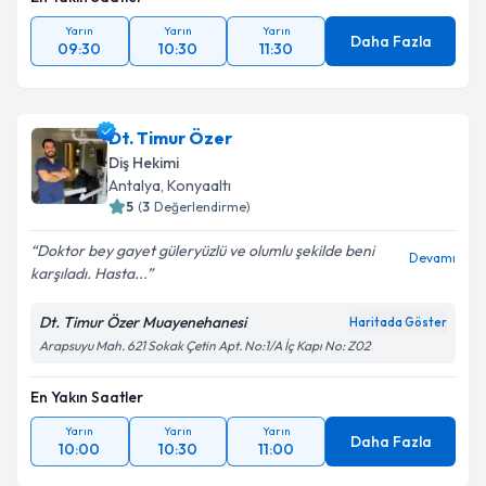
Yarın
Yarın
Yarın
Daha Fazla
09:30
10:30
11:30
Dt. Timur Özer
Diş Hekimi
Antalya
, Konyaaltı
5
(
3
Değerlendirme)
Doktor bey gayet güleryüzlü ve olumlu şekilde beni
Devamı
karşıladı. Hasta...
Dt. Timur Özer Muayenehanesi
Haritada Göster
Arapsuyu Mah. 621 Sokak Çetin Apt. No:1/A İç Kapı No: Z02
En Yakın Saatler
Yarın
Yarın
Yarın
Daha Fazla
10:00
10:30
11:00