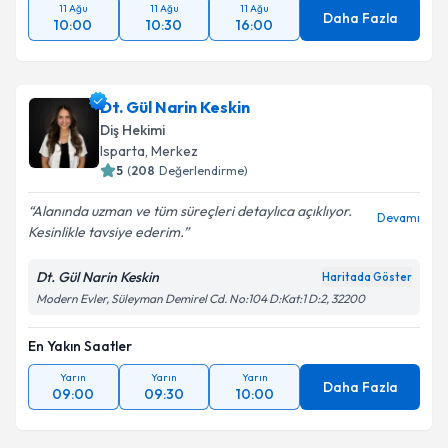
11 Ağu
11 Ağu
11 Ağu
Daha Fazla
10:00
10:30
16:00
Dt. Gül Narin Keskin
Diş Hekimi
Isparta
, Merkez
5
(
208
Değerlendirme)
Alanında uzman ve tüm süreçleri detaylıca açıklıyor.
Devamı
Kesinlikle tavsiye ederim.
Dt. Gül Narin Keskin
Haritada Göster
Modern Evler, Süleyman Demirel Cd. No:104 D:Kat:1 D:2, 32200
En Yakın Saatler
Yarın
Yarın
Yarın
Daha Fazla
09:00
09:30
10:00