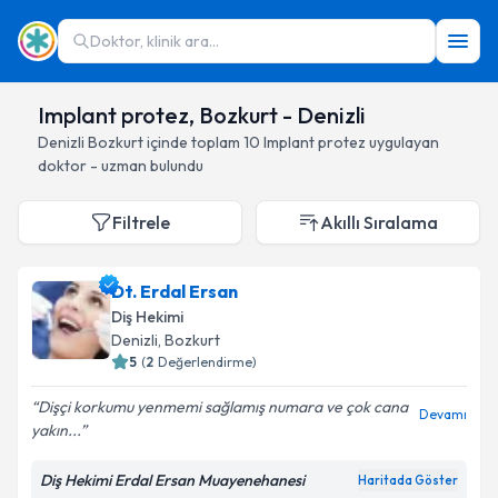
Doktor, klinik ara...
Implant protez, Bozkurt - Denizli
Denizli
Bozkurt
içinde toplam
10
Implant protez
uygulayan
doktor - uzman bulundu
Filtrele
Akıllı Sıralama
Dt. Erdal Ersan
Diş Hekimi
Denizli
, Bozkurt
5
(
2
Değerlendirme)
Dişçi korkumu yenmemi sağlamış numara ve çok cana
Devamı
yakın...
Diş Hekimi Erdal Ersan Muayenehanesi
Haritada Göster