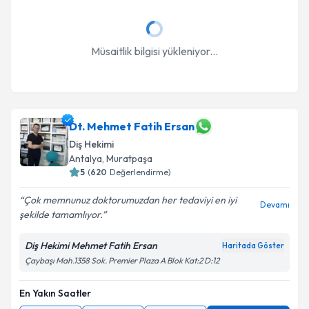
Müsaitlik bilgisi yükleniyor...
Dt. Mehmet Fatih Ersan
Diş Hekimi
Antalya
, Muratpaşa
5
(
620
Değerlendirme)
Çok memnunuz doktorumuzdan her tedaviyi en iyi
Devamı
şekilde tamamlıyor.
Diş Hekimi Mehmet Fatih Ersan
Haritada Göster
Çaybaşı Mah.1358 Sok. Premier Plaza A Blok Kat:2 D:12
En Yakın Saatler