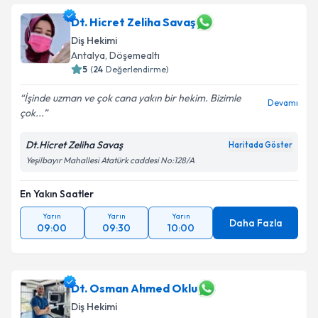
Dt. Hicret Zeliha Savaş
Diş Hekimi
Antalya
, Döşemealtı
5
(
24
Değerlendirme)
İşinde uzman ve çok cana yakın bir hekim. Bizimle
Devamı
çok...
Dt.Hicret Zeliha Savaş
Haritada Göster
Yeşilbayır Mahallesi Atatürk caddesi No:128/A
En Yakın Saatler
Yarın
Yarın
Yarın
Daha Fazla
09:00
09:30
10:00
Dt. Osman Ahmed Oklu
Diş Hekimi