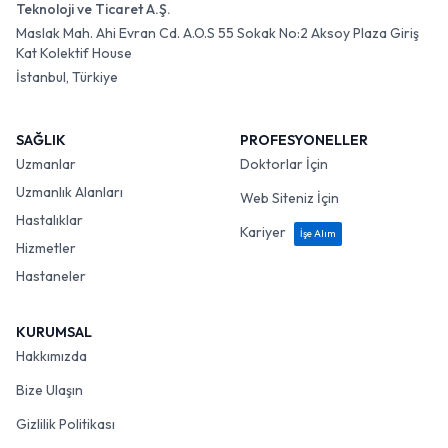
Teknoloji ve Ticaret A.Ş.
Maslak Mah. Ahi Evran Cd. A.O.S 55 Sokak No:2 Aksoy Plaza Giriş
Kat Kolektif House
İstanbul, Türkiye
SAĞLIK
PROFESYONELLER
Uzmanlar
Doktorlar İçin
Uzmanlık Alanları
Web Siteniz İçin
Hastalıklar
Kariyer
İşe Alım
Hizmetler
Hastaneler
KURUMSAL
Hakkımızda
Bize Ulaşın
Gizlilik Politikası