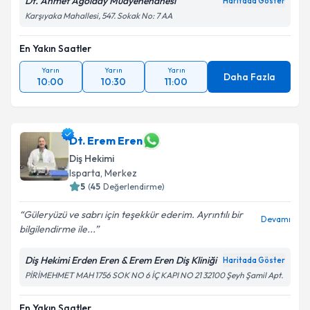
Dt. Ahmet Ağolday Muayenehanesi
Haritada Göster
Karşıyaka Mahallesi, 547. Sokak No: 7 AA
En Yakın Saatler
Yarın
Yarın
Yarın
Daha Fazla
10:00
10:30
11:00
Dt. Erem Eren
Diş Hekimi
Isparta
, Merkez
5
(
45
Değerlendirme)
Güleryüzü ve sabrı için teşekkür ederim. Ayrıntılı bir
Devamı
bilgilendirme ile...
Diş Hekimi Erden Eren & Erem Eren Diş Kliniği
Haritada Göster
PİRİMEHMET MAH 1756 SOK NO 6 İÇ KAPI NO 21 32100 Şeyh Şamil Apt.
En Yakın Saatler