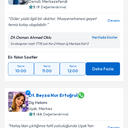
Denizli
, Merkezefendi
5
(
9
Değerlendirme)
Güler yüzlü ilgili bir doktor. Muayenehanesi gayet
Devamı
temiz kolay ulaşılabilir.
Dt.Osman Ahmed Oklu
Haritada Göster
Sırakapılar mah 1778 sok No:2 Mizan İş Merkezi Kat 3
En Yakın Saatler
Yarın
Yarın
Yarın
Daha Fazla
10:00
11:00
12:00
Dt. Beyza Nur Ertuğrul
Diş Hekimi
Uşak
, Merkez
5
(
66
Değerlendirme)
Hatay’dan çıktığımız tatil yolculuğunda Uşak’tan
Devamı