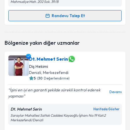
Mahmudiye Mah. 202 Sok. 39/B
Randevu Talep Et
Randevu Takvimi Talebi
Dt. Erdal Ersan
için randevu takvimi talebi oluşturun.
Bölgenize yakın diğer uzmanlar
Size bu uzmandan randevu almanız için bir takvim
hazırlandığında e-posta ile bilgilendireceğiz.
Dt. Mehmet Serin
E-posta Adresiniz
Diş Hekimi
Denizli
, Merkezefendi
5
(
30
Değerlendirme)
Kişisel verilerimin işlenmesine ilişkin
Aydınlatma
İşini en iyi en garanti şekilde sürekli kontrol ederek
Devamı
Metni
'ni okudum ve kişisel verilerimin belirtilen
yapması
kapsamda işlenmesini kabul ediyorum.
Dt. Mehmet Serin
Haritada Göster
Saraylar Mahallesi Saltak Caddesi Kayaoğlu İşhanı No:19 Kat:2
Takvim Talebini Gönder
Merkezefendi/Denizli