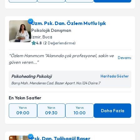
Uzm. Psk. Dan. Özlem Mutlu Işık
Psikolojik Danışman
İzmir
, Buca
4.8
(
2
Değerlendirme)
Özlem Hanımcım “Alanında çok profesyonel, sakin ve
Devamı
güven veren...
Psikohealing Psikoloji
Haritada Göster
Barış Mah. Menderes Cad. Bazer Apart. No:124 Daire:7
En Yakın Saatler
Yarın
Yarın
Yarın
Daha Fazla
09:00
09:30
10:00
Psk. Dan. Tuğbagül Başer