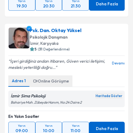
Yarın
Yarın
Yarın
Daha Fazla
19:30
20:30
21:30
Psk. Dan. Oktay Yüksel
Psikolojik Danışman
İzmir
, Karşıyaka
5
(
31
Değerlendirme)
İçeri girdiğiniz andan itibaren, Güven verici iletişimi,
Devamı
mesleki yeterliliği doğru...
Adres
1
Online Görüşme
İzmir Sima Psikoloji
Haritada Göster
Bahariye Mah. Zübeyde Hanım, No:24 Daire:2
En Yakın Saatler
Yarın
Yarın
Yarın
Daha Fazla
09:00
10:00
11:00