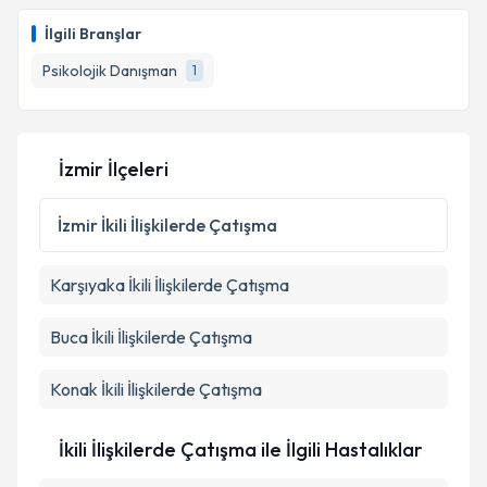
Psk. Dan. Gürbüz Kocakaya
için randevu takvimi
talebi oluşturun. Size bu uzmandan randevu almanız
İlgili Branşlar
Takvim Talebini Gönder
için bir takvim hazırlandığında e-posta ile
bilgilendireceğiz.
Psikolojik Danışman
1
E-posta Adresiniz
İzmir İlçeleri
Kişisel verilerimin işlenmesine ilişkin
Aydınlatma
İzmir
İkili İlişkilerde Çatışma
Metni
'ni okudum ve kişisel verilerimin belirtilen
kapsamda işlenmesini kabul ediyorum.
Karşıyaka
İkili İlişkilerde Çatışma
Takvim Talebini Gönder
Buca
İkili İlişkilerde Çatışma
Konak
İkili İlişkilerde Çatışma
İkili İlişkilerde Çatışma ile İlgili Hastalıklar