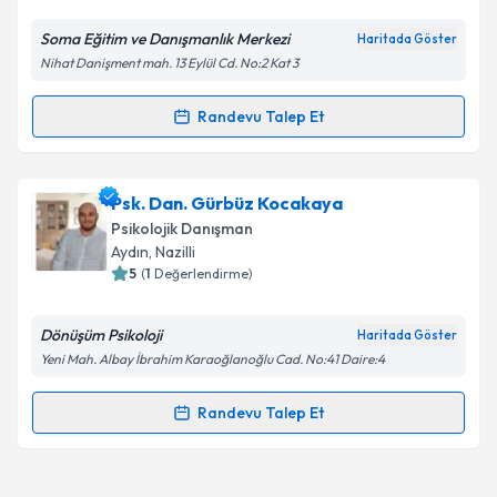
Soma Eğitim ve Danışmanlık Merkezi
Haritada Göster
Kişisel verilerimin işlenmesine ilişkin
Aydınlatma
Nihat Danişment mah. 13 Eylül Cd. No:2 Kat 3
Metni
'ni okudum ve kişisel verilerimin belirtilen
kapsamda işlenmesini kabul ediyorum.
Randevu Talep Et
Randevu Takvimi Talebi
Takvim Talebini Gönder
Psk. Dan. Derya Yangılkaya
için randevu takvimi
Psk. Dan. Gürbüz Kocakaya
talebi oluşturun. Size bu uzmandan randevu almanız
Psikolojik Danışman
için bir takvim hazırlandığında e-posta ile
Aydın
, Nazilli
bilgilendireceğiz.
5
(
1
Değerlendirme)
E-posta Adresiniz
Dönüşüm Psikoloji
Haritada Göster
Yeni Mah. Albay İbrahim Karaoğlanoğlu Cad. No:41 Daire:4
Randevu Talep Et
Randevu Takvimi Talebi
Kişisel verilerimin işlenmesine ilişkin
Aydınlatma
Metni
'ni okudum ve kişisel verilerimin belirtilen
kapsamda işlenmesini kabul ediyorum.