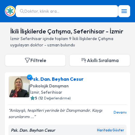
Doktor, klinik ara...
İkili İlişkilerde Çatışma, Seferihisar - İzmir
İzmir
Seferihisar
içinde toplam
9
İkili İlişkilerde Çatışma
uygulayan doktor - uzman bulundu
Filtrele
Akıllı Sıralama
Psk. Dan. Beyhan Cesur
Psikolojik Danışman
İzmir
, Seferihisar
5
(
12
Değerlendirme)
Anlayışlı, tespitleri yerinde bir Danışmandır. Kaygı
Devamı
sorunlarımı ...
Psk. Dan. Beyhan Cesur
Haritada Göster