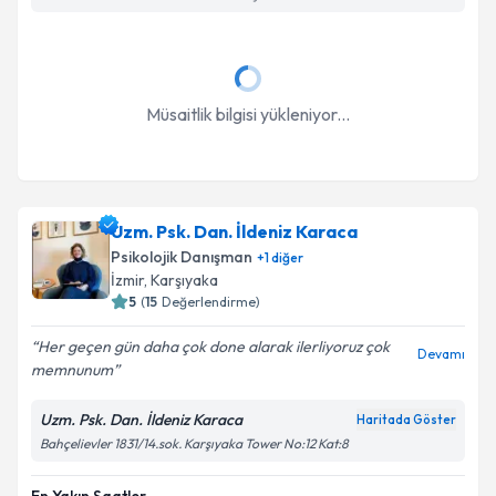
Müsaitlik bilgisi yükleniyor...
Uzm. Psk. Dan. İldeniz Karaca
Psikolojik Danışman
+
1
diğer
İzmir
, Karşıyaka
5
(
15
Değerlendirme)
Her geçen gün daha çok done alarak ilerliyoruz çok
Devamı
memnunum
Uzm. Psk. Dan. İldeniz Karaca
Haritada Göster
Bahçelievler 1831/14.sok. Karşıyaka Tower No:12 Kat:8