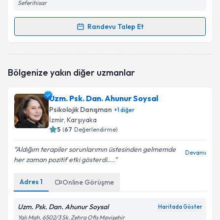
Seferihisar
Randevu Talep Et
Randevu Takvimi Talebi
Psk. Dan. Beyhan Cesur
için randevu takvimi talebi
Bölgenize yakın diğer uzmanlar
oluşturun. Size bu uzmandan randevu almanız için bir
takvim hazırlandığında e-posta ile bilgilendireceğiz.
Uzm. Psk. Dan. Ahunur Soysal
E-posta Adresiniz
Psikolojik Danışman
+
1
diğer
İzmir
, Karşıyaka
5
(
67
Değerlendirme)
Aldığım terapiler sorunlarımın üstesinden gelmemde
Kişisel verilerimin işlenmesine ilişkin
Aydınlatma
Devamı
her zaman pozitif etki gösterdi....
Metni
'ni okudum ve kişisel verilerimin belirtilen
kapsamda işlenmesini kabul ediyorum.
Adres
1
Online Görüşme
Takvim Talebini Gönder
Uzm. Psk. Dan. Ahunur Soysal
Haritada Göster
Yalı Mah. 6502/3 Sk. Zehra Ofis Mavişehir