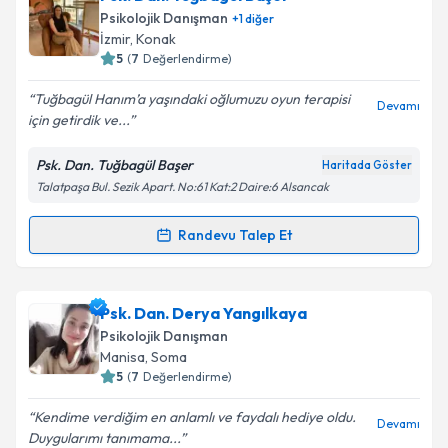
Psikolojik Danışman
+
1
diğer
İzmir
, Konak
5
(
7
Değerlendirme)
Tuğbagül Hanım’a yaşındaki oğlumuzu oyun terapisi
Devamı
için getirdik ve...
Psk. Dan. Tuğbagül Başer
Haritada Göster
Talatpaşa Bul. Sezik Apart. No:61 Kat:2 Daire:6 Alsancak
Randevu Talep Et
Randevu Takvimi Talebi
Psk. Dan. Tuğbagül Başer
için randevu takvimi talebi
Psk. Dan. Derya Yangılkaya
oluşturun. Size bu uzmandan randevu almanız için bir
Psikolojik Danışman
takvim hazırlandığında e-posta ile bilgilendireceğiz.
Manisa
, Soma
5
(
7
Değerlendirme)
E-posta Adresiniz
Kendime verdiğim en anlamlı ve faydalı hediye oldu.
Devamı
Duygularımı tanımama...