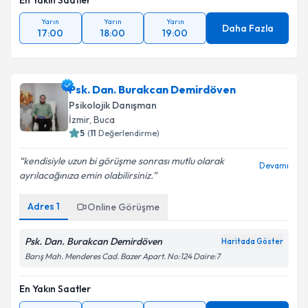
En Yakın Saatler
Yarın
Yarın
Yarın
Daha Fazla
17:00
18:00
19:00
Psk. Dan. Burakcan Demirdöven
Psikolojik Danışman
İzmir
, Buca
5
(
11
Değerlendirme)
kendisiyle uzun bi görüşme sonrası mutlu olarak
Devamı
ayrılacağınıza emin olabilirsiniz.
Adres
1
Online Görüşme
Psk. Dan. Burakcan Demirdöven
Haritada Göster
Barış Mah. Menderes Cad. Bazer Apart. No:124 Daire:7
En Yakın Saatler