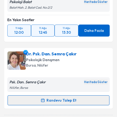
Psikoloji Balat
Haritada Göster
Balat Mah. 2. Balat Cad. No:2/2
En Yakın Saatler
11 Ağu
11 Ağu
11 Ağu
Daha Fazla
12:00
12:45
13:30
Dr. Psk. Dan. Semra Çakır
Psikolojik Danışman
Bursa
, Nilüfer
Psk. Dan. Semra Çakır
Haritada Göster
Nilüfer, Bursa
Randevu Talep Et
Randevu Takvimi Talebi