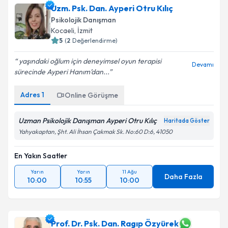
Uzm. Psk. Dan. Ayperi Otru Kılıç
Psikolojik Danışman
Kocaeli
, İzmit
5
(
2
Değerlendirme)
yaşındaki oğlum için deneyimsel oyun terapisi
Devamı
sürecinde Ayperi Hanım’dan...
Adres
1
Online Görüşme
Uzman Psikolojik Danışman Ayperi Otru Kılıç
Haritada Göster
Yahyakaptan, Şht. Ali İhsan Çakmak Sk. No:60 D:6, 41050
En Yakın Saatler
Yarın
Yarın
11 Ağu
Daha Fazla
10:00
10:55
10:00
Prof. Dr. Psk. Dan. Ragıp Özyürek