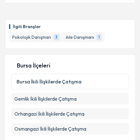
Psk. Dan. Busenur Negiz
için randevu takvimi talebi
oluşturun. Size bu uzmandan randevu almanız için bir
İlgili Branşlar
takvim hazırlandığında e-posta ile bilgilendireceğiz.
Psikolojik Danışman
Aile Danışmanı
3
1
E-posta Adresiniz
Bursa İlçeleri
Kişisel verilerimin işlenmesine ilişkin
Aydınlatma
Metni
'ni okudum ve kişisel verilerimin belirtilen
Bursa
İkili İlişkilerde Çatışma
kapsamda işlenmesini kabul ediyorum.
Gemlik
İkili İlişkilerde Çatışma
Takvim Talebini Gönder
Orhangazi
İkili İlişkilerde Çatışma
Osmangazi
İkili İlişkilerde Çatışma