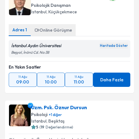
Psikolojik Danışman
İstanbul
, Küçükçekmece
Adres
1
Online Görüşme
İstanbul Aydın Üniversitesi
Haritada Göster
Beşyol, İnönü Cd. No:38
En Yakın Saatler
11 Ağu
11 Ağu
11 Ağu
Daha Fazla
09:00
10:00
11:00
Uzm. Psk. Öznur Dursun
Psikoloji
+
1
diğer
İstanbul
, Beşiktaş
5
(
19
Değerlendirme)