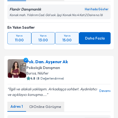
Flanör Danışmanlık
Haritada Göster
Konak mah. Yıldırım Cad. Göl sok. İpçi Konak No:4 Kat:2 Daire no:16
En Yakın Saatler
Yarın
Yarın
Yarın
Daha Fazla
11:00
13:00
15:00
Psk. Dan. Ayşenur Ak
Psikolojik Danışman
Bursa
, Nilüfer
4.8
(
8
Değerlendirme)
İlgili ve alakalı yaklaşım. Arkadaşça sohbet. Aydınlatıcı
Devamı
ve açıklayıcı konuşma....
Adres
1
Online Görüşme