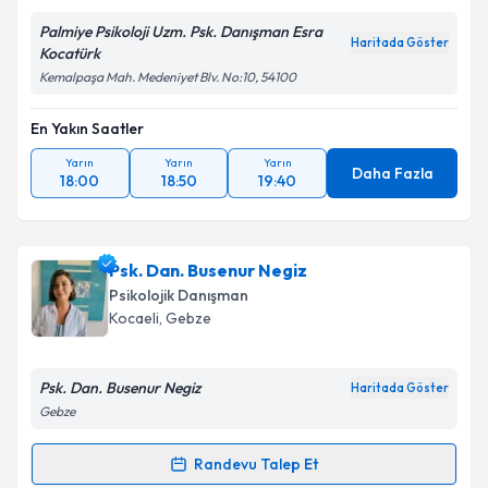
Palmiye Psikoloji Uzm. Psk. Danışman Esra
Haritada Göster
Kocatürk
Kemalpaşa Mah. Medeniyet Blv. No:10, 54100
En Yakın Saatler
Yarın
Yarın
Yarın
Daha Fazla
18:00
18:50
19:40
Psk. Dan. Busenur Negiz
Psikolojik Danışman
Kocaeli
, Gebze
Psk. Dan. Busenur Negiz
Haritada Göster
Gebze
Randevu Talep Et
Randevu Takvimi Talebi