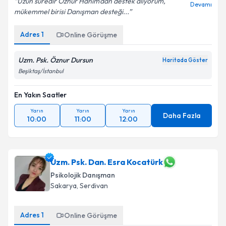
Uzun süredir Öznur Hanim'dan destek aliyorum,
Devamı
mükemmel birisi Danışman desteği...
Adres
1
Online Görüşme
Uzm. Psk. Öznur Dursun
Haritada Göster
Beşiktaş/İstanbul
En Yakın Saatler
Yarın
Yarın
Yarın
Daha Fazla
10:00
11:00
12:00
Uzm. Psk. Dan. Esra Kocatürk
Psikolojik Danışman
Sakarya
, Serdivan
Adres
1
Online Görüşme