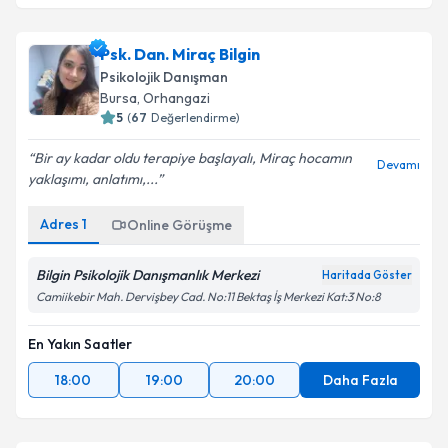
Psk. Dan. Miraç Bilgin
Psikolojik Danışman
Bursa
, Orhangazi
5
(
67
Değerlendirme)
Bir ay kadar oldu terapiye başlayalı, Miraç hocamın
Devamı
yaklaşımı, anlatımı,...
Adres
1
Online Görüşme
Bilgin Psikolojik Danışmanlık Merkezi
Haritada Göster
Camiikebir Mah. Dervişbey Cad. No:11 Bektaş İş Merkezi Kat:3 No:8
En Yakın Saatler
18:00
19:00
20:00
Daha Fazla