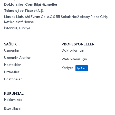
Doktorsitesi Com Bilgi Hizmetleri
Teknoloji ve Ticaret A.Ş.
Maslak Mah. Ahi Evran Cd. A.O.S 55 Sokak No:2 Aksoy Plaza Giriş
Kat Kolektif House
İstanbul, Türkiye
SAĞLIK
PROFESYONELLER
Uzmanlar
Doktorlar İçin
Uzmanlık Alanları
Web Siteniz İçin
Hastalıklar
Kariyer
İşe Alım
Hizmetler
Hastaneler
KURUMSAL
Hakkımızda
Bize Ulaşın