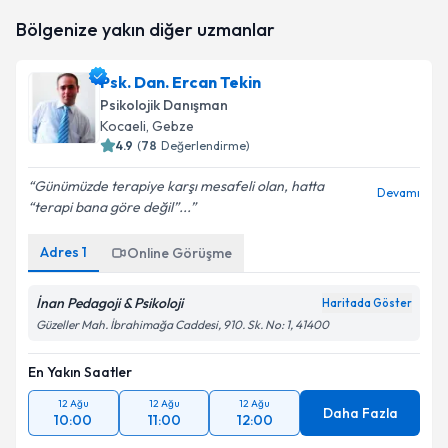
Dr. Psk. Dan. Semra Çakır
için randevu takvimi
Bölgenize yakın diğer uzmanlar
talebi oluşturun. Size bu uzmandan randevu almanız
için bir takvim hazırlandığında e-posta ile
bilgilendireceğiz.
Psk. Dan. Ercan Tekin
Psikolojik Danışman
E-posta Adresiniz
Kocaeli
, Gebze
4.9
(
78
Değerlendirme)
Günümüzde terapiye karşı mesafeli olan, hatta
Devamı
“terapi bana göre değil”...
Kişisel verilerimin işlenmesine ilişkin
Aydınlatma
Metni
'ni okudum ve kişisel verilerimin belirtilen
kapsamda işlenmesini kabul ediyorum.
Adres
1
Online Görüşme
İnan Pedagoji & Psikoloji
Haritada Göster
Takvim Talebini Gönder
Güzeller Mah. İbrahimağa Caddesi, 910. Sk. No: 1, 41400
En Yakın Saatler
12 Ağu
12 Ağu
12 Ağu
Daha Fazla
10:00
11:00
12:00