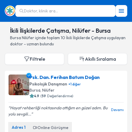
Doktor, klinik ara...
İkili İlişkilerde Çatışma, Nilüfer - Bursa
Bursa
Nilüfer
içinde toplam
10
İkili İlişkilerde Çatışma
uygulayan
doktor - uzman bulundu
Filtrele
Akıllı Sıralama
Psk. Dan. Ferihan Batum Doğan
Psikolojik Danışman
+
1
diğer
Bursa
, Nilüfer
4.9
(
59
Değerlendirme)
Hayat rehberliği noktasında attığım en güzel adım. Bu
Devamı
yolu sevgili...
Adres
1
Online Görüşme