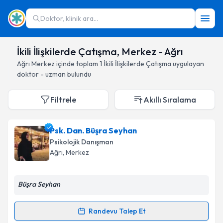
Doktor, klinik ara...
İkili İlişkilerde Çatışma, Merkez - Ağrı
Ağrı
Merkez
içinde toplam
1
İkili İlişkilerde Çatışma
uygulayan
doktor - uzman bulundu
Filtrele
Akıllı Sıralama
Psk. Dan. Büşra Seyhan
Psikolojik Danışman
Ağrı
, Merkez
Büşra Seyhan
Randevu Talep Et
Randevu Takvimi Talebi