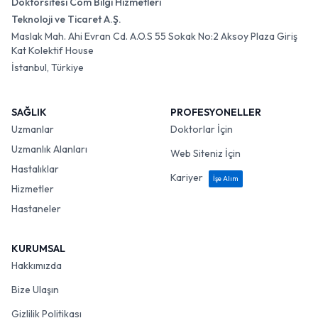
Doktorsitesi Com Bilgi Hizmetleri
Teknoloji ve Ticaret A.Ş.
Maslak Mah. Ahi Evran Cd. A.O.S 55 Sokak No:2 Aksoy Plaza Giriş
Kat Kolektif House
İstanbul, Türkiye
SAĞLIK
PROFESYONELLER
Uzmanlar
Doktorlar İçin
Uzmanlık Alanları
Web Siteniz İçin
Hastalıklar
Kariyer
İşe Alım
Hizmetler
Hastaneler
KURUMSAL
Hakkımızda
Bize Ulaşın
Gizlilik Politikası