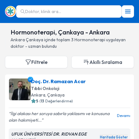
Doktor, klinik ara...
Hormonoterapi, Çankaya - Ankara
Ankara
Çankaya
içinde toplam
3
Hormonoterapi
uygulayan
doktor - uzman bulundu
Filtrele
Akıllı Sıralama
Doç. Dr. Ramazan Acar
Tıbbi Onkoloji
Ankara
, Çankaya
5
(
13
Değerlendirme)
İlgi alakası her soruya sabırla yaklasımı ve konusuna
Devamı
olan hakımiyeti...
UFUK ÜNİVERSİTESİ DR. RIDVAN EGE
Haritada Göster