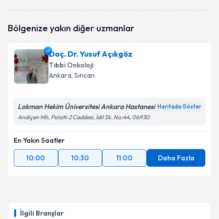
Doç. Dr. Birol Yıldız
için randevu takvimi talebi
Bölgenize yakın diğer uzmanlar
oluşturun. Size bu uzmandan randevu almanız için bir
takvim hazırlandığında e-posta ile bilgilendireceğiz.
Doç. Dr. Yusuf Açıkgöz
E-posta Adresiniz
Tıbbi Onkoloji
Ankara
, Sincan
Lokman Hekim Üniversitesi Ankara Hastanesi
Kişisel verilerimin işlenmesine ilişkin
Aydınlatma
Haritada Göster
Metni
'ni okudum ve kişisel verilerimin belirtilen
Andiçen Mh, Polatlı 2 Caddesi, İdil Sk. No:44, 06930
kapsamda işlenmesini kabul ediyorum.
En Yakın Saatler
Takvim Talebini Gönder
10:00
10:30
11:00
Daha Fazla
İlgili Branşlar