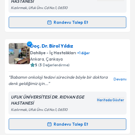
HASTANESİ
Kızılırmak, Ufuk Ünv. Cd No:1, 06510
Randevu Talep Et
Randevu Takvimi Talebi
Doç. Dr. Ramazan Acar
için randevu takvimi talebi
Doç. Dr. Birol Yıldız
oluşturun. Size bu uzmandan randevu almanız için bir
Dahiliye - İç Hastalıkları
+
1
diğer
takvim hazırlandığında e-posta ile bilgilendireceğiz.
Ankara
, Çankaya
5
(
3
Değerlendirme)
E-posta Adresiniz
Babamın onkoloji tedavi sürecinde böyle bir doktora
Devamı
denk geldiğimiz için...
UFUK ÜNİVERSİTESİ DR. RIDVAN EGE
Kişisel verilerimin işlenmesine ilişkin
Aydınlatma
Haritada Göster
HASTANESİ
Metni
'ni okudum ve kişisel verilerimin belirtilen
Kızılırmak, Ufuk Ünv. Cd No:1, 06510
kapsamda işlenmesini kabul ediyorum.
Randevu Talep Et
Randevu Takvimi Talebi
Takvim Talebini Gönder