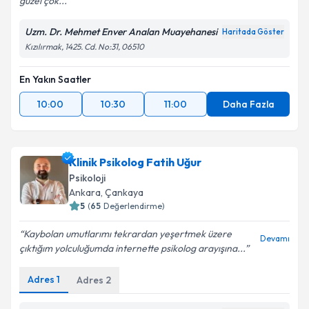
güzel çok...
Uzm. Dr. Mehmet Enver Analan Muayehanesi
Haritada Göster
Kızılırmak, 1425. Cd. No:31, 06510
En Yakın Saatler
10:00
10:30
11:00
Daha Fazla
Klinik Psikolog Fatih Uğur
Psikoloji
Ankara
, Çankaya
5
(
65
Değerlendirme)
Kaybolan umutlarımı tekrardan yeşertmek üzere
Devamı
çıktığım yolculuğumda internette psikolog arayışına...
Adres
1
Adres
2