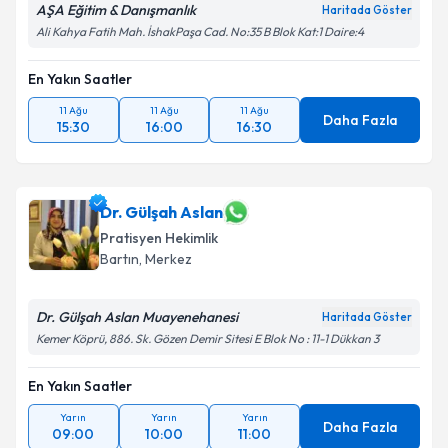
AŞA Eğitim & Danışmanlık
Haritada Göster
Ali Kahya Fatih Mah. İshakPaşa Cad. No:35 B Blok Kat:1 Daire:4
En Yakın Saatler
11 Ağu
11 Ağu
11 Ağu
Daha Fazla
15:30
16:00
16:30
Dr. Gülşah Aslan
Pratisyen Hekimlik
Bartın
, Merkez
Dr. Gülşah Aslan Muayenehanesi
Haritada Göster
Kemer Köprü, 886. Sk. Gözen Demir Sitesi E Blok No : 11-1 Dükkan 3
En Yakın Saatler
Yarın
Yarın
Yarın
Daha Fazla
09:00
10:00
11:00