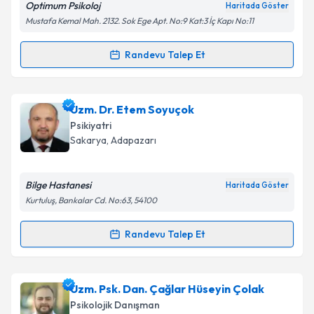
Optimum Psikoloj
Haritada Göster
Mustafa Kemal Mah. 2132. Sok Ege Apt. No:9 Kat:3 İç Kapı No:11
Randevu Talep Et
Randevu Takvimi Talebi
Klinik Psikolog Fatih Uğur
için randevu takvimi
Uzm. Dr. Etem Soyuçok
talebi oluşturun. Size bu uzmandan randevu almanız
Psikiyatri
için bir takvim hazırlandığında e-posta ile
Sakarya
, Adapazarı
bilgilendireceğiz.
E-posta Adresiniz
Bilge Hastanesi
Haritada Göster
Kurtuluş, Bankalar Cd. No:63, 54100
Randevu Talep Et
Randevu Takvimi Talebi
Kişisel verilerimin işlenmesine ilişkin
Aydınlatma
Metni
'ni okudum ve kişisel verilerimin belirtilen
kapsamda işlenmesini kabul ediyorum.
Uzm. Dr. Etem Soyuçok
için randevu takvimi talebi
Uzm. Psk. Dan. Çağlar Hüseyin Çolak
oluşturun. Size bu uzmandan randevu almanız için bir
Psikolojik Danışman