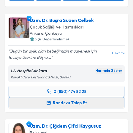
Uzm. Dr. Büşra Süzen Celbek
Çocuk Sağlığı ve Hastalıkları
Ankara
, Çankaya
5
(
6
Değerlendirme)
Bugün bir aylık olan bebeğimizin muayenesi için
Devamı
tavsiye üzerine Büşra...
Liv Hospital Ankara
Haritada Göster
Kavaklıdere, Bestekar Cd No:8, 06680
0 (850) 474 82 28
Randevu Takvimi Talebi
Randevu Talep Et
Uzm. Dr. Büşra Süzen Celbek
için randevu takvimi
talebi oluşturun. Size bu uzmandan randevu almanız
Uzm. Dr. Çiğdem Çifci Kaygusuz
için bir takvim hazırlandığında e-posta ile
bilgilendireceğiz.
Psikiyatri