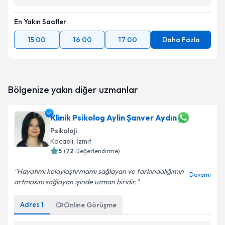
En Yakın Saatler
15:00
16:00
17:00
Daha Fazla
Bölgenize yakın diğer uzmanlar
Klinik Psikolog Aylin Şanver Aydın
Psikoloji
Kocaeli
, İzmit
5
(
72
Değerlendirme)
Hayatımı kolaylaştırmamı sağlayan ve farkındalığımın
Devamı
artmasını sağlayan işinde uzman biridir.
Adres
1
Online Görüşme