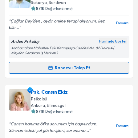
takvim hazırlandığında e-posta ile bilgilendireceğiz.
Takvim Talebini Gönder
Sakarya
, Serdivan
5
(
18
Değerlendirme)
E-posta Adresiniz
Çağlar Bey’den , aydır online terapi alıyorum. kez
Devamı
bile...
Arden Psikoloji
Haritada Göster
Kişisel verilerimin işlenmesine ilişkin
Aydınlatma
Arabacıalanı Mahallesi Eski Kazımpaşa Caddesi No: 82 Daire:4 (
Metni
'ni okudum ve kişisel verilerimin belirtilen
Meydan Serdivan iş Merkezi )
kapsamda işlenmesini kabul ediyorum.
Randevu Talep Et
Randevu Takvimi Talebi
Takvim Talebini Gönder
Uzm. Psk. Dan. Çağlar Hüseyin Çolak
için randevu
Psk. Cansın Ekiz
takvimi talebi oluşturun. Size bu uzmandan randevu
Psikoloji
almanız için bir takvim hazırlandığında e-posta ile
Ankara
, Etimesgut
bilgilendireceğiz.
5
(
18
Değerlendirme)
E-posta Adresiniz
Cansın hanıma öfke sorunum için başvurdum.
Devamı
Sürecimizdeki yol gösterişleri, sorunuma...