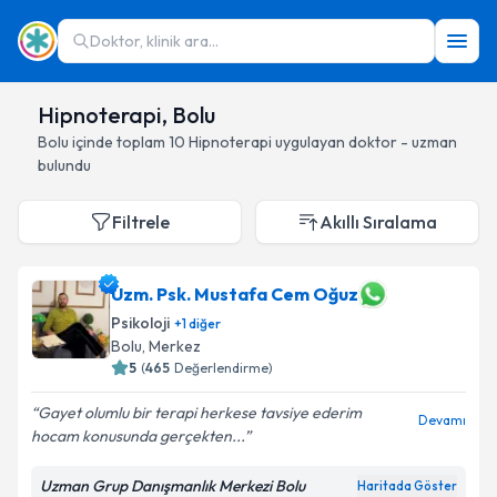
Doktor, klinik ara...
Hipnoterapi, Bolu
Bolu
içinde toplam
10
Hipnoterapi
uygulayan doktor - uzman
bulundu
Filtrele
Akıllı Sıralama
Uzm. Psk. Mustafa Cem Oğuz
Psikoloji
+
1
diğer
Bolu
, Merkez
5
(
465
Değerlendirme)
Gayet olumlu bir terapi herkese tavsiye ederim
Devamı
hocam konusunda gerçekten...
Uzman Grup Danışmanlık Merkezi Bolu
Haritada Göster