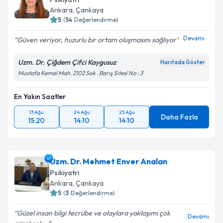
Ankara
, Çankaya
E-posta Adresiniz
5
(
54
Değerlendirme)
Devamı
Güven veriyor, huzurlu bir ortam oluşmasını sağlıyor
Uzm. Dr. Çiğdem Çifci Kaygusuz
Haritada Göster
Kişisel verilerimin işlenmesine ilişkin
Aydınlatma
Mustafa Kemal Mah. 2102 Sok . Barış Sitesi No : 3
Metni
'ni okudum ve kişisel verilerimin belirtilen
kapsamda işlenmesini kabul ediyorum.
En Yakın Saatler
13 Ağu
24 Ağu
25 Ağu
Daha Fazla
Takvim Talebini Gönder
15:20
14:10
14:10
Uzm. Dr. Mehmet Enver Analan
Psikiyatri
Ankara
, Çankaya
5
(
3
Değerlendirme)
Güzel insan bilgi tecrübe ve olaylara yaklaşımı çok
Devamı