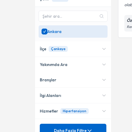
olab
Öz
Rem
Ankara
İlçe
Çankaya
Yakınımda Ara
Branşlar
Konumuma yakın uzmanları
Çankaya
göster
İlgi Alanları
Hizmetler
Hipertansiyon
Nefroloji
Mezuniyet
Asit Baz Dengesi Bozukluğu
Daha Fazla Filtre