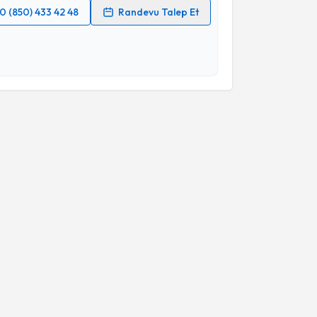
0 (850) 433 42 48
Randevu Talep Et
 verilerimin işlenmesine ilişkin
Aydınlatma Metni
'ni
 ve kişisel verilerimin belirtilen kapsamda
esini kabul ediyorum.
Takvim Talebini Gönder