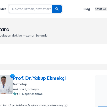
ikler
Blog
Kayıt Ol
kara
gulayan doktor - uzman bulundu
Randevu T
Prof. Dr.
Prof. Dr. Yakup Ekmekçi
Size bu uzm
Nefroloji
hazırlandığ
Ankara
, Çankaya
5
(
1
Değerlendirme)
E-posta Ad
in bir idrar tahlilimde idrarımda protein kaçağı