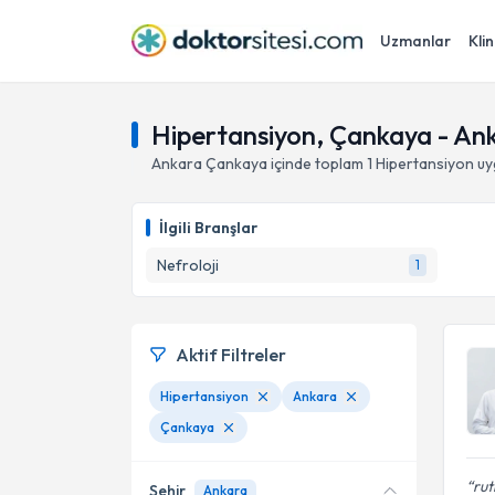
Uzmanlar
Klin
Hipertansiyon, Çankaya - An
Ankara
Çankaya
içinde toplam
1
Hipertansiyon
uy
İlgili Branşlar
Nefroloji
1
Aktif Filtreler
Hipertansiyon
Ankara
Çankaya
rut
Şehir
Ankara