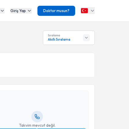
Giriş Yap
Doktor musun?
Sıralama
Akıllı Sıralama
akvimi Talebi
 Yakup Ekmekçi
için randevu takvimi talebi oluşturun.
andan randevu almanız için bir takvim
ında e-posta ile bilgilendireceğiz.
resiniz
Takvim mevcut değil.