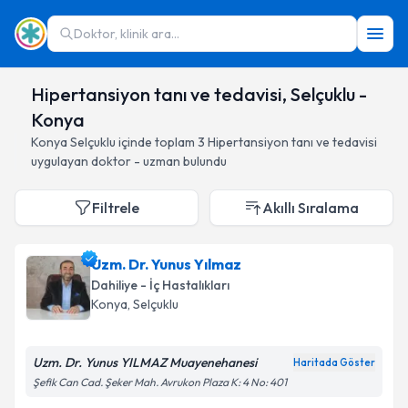
Doktor, klinik ara...
Hipertansiyon tanı ve tedavisi, Selçuklu -
Konya
Konya
Selçuklu
içinde toplam
3
Hipertansiyon tanı ve tedavisi
uygulayan doktor - uzman bulundu
Filtrele
Akıllı Sıralama
Uzm. Dr. Yunus Yılmaz
Dahiliye - İç Hastalıkları
Konya
, Selçuklu
Uzm. Dr. Yunus YILMAZ Muayenehanesi
Haritada Göster
Şefik Can Cad. Şeker Mah. Avrukon Plaza K: 4 No: 401