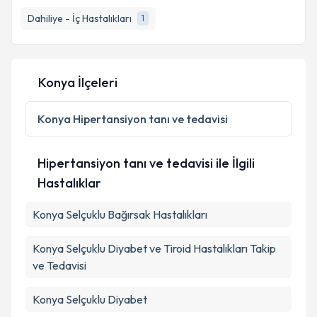
takvim hazırlandığında e-posta ile bilgilendireceğiz.
Dahiliye - İç Hastalıkları
1
E-posta Adresiniz
Konya İlçeleri
Kişisel verilerimin işlenmesine ilişkin
Aydınlatma
Metni
'ni okudum ve kişisel verilerimin belirtilen
Konya
Hipertansiyon tanı ve tedavisi
kapsamda işlenmesini kabul ediyorum.
Hipertansiyon tanı ve tedavisi ile İlgili
Takvim Talebini Gönder
Hastalıklar
Konya Selçuklu Bağırsak Hastalıkları
Konya Selçuklu Diyabet ve Tiroid Hastalıkları Takip
ve Tedavisi
Konya Selçuklu Diyabet