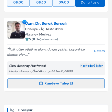
08:00
08:30
09:00
Daha Fazla
Uzm. Dr. Burak Bursalı
Dahiliye - İç Hastalıkları
Aksaray
, Merkez
5
(
11
Değerlendirme)
İlgili, güler yüzlü ve alanında gerçekten başarılı bir
Devamı
doktor. Her...
Özel Aksaray Hastanesi
Haritada Göster
Hacılar Harmanı, Özel Aksaray Hst. No:71, 68100
Randevu Talep Et
Randevu Takvimi Talebi
Uzm. Dr. Burak Bursalı
için randevu takvimi talebi
oluşturun. Size bu uzmandan randevu almanız için bir
İlgili Branşlar