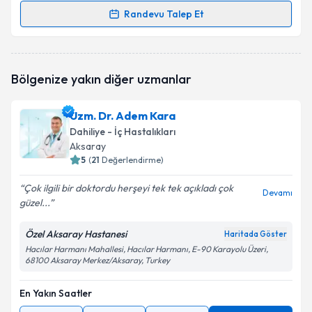
Randevu Talep Et
Randevu Takvimi Talebi
Uzm. Dr. Yunus Yılmaz
için randevu takvimi talebi
Bölgenize yakın diğer uzmanlar
oluşturun. Size bu uzmandan randevu almanız için bir
takvim hazırlandığında e-posta ile bilgilendireceğiz.
Uzm. Dr. Adem Kara
E-posta Adresiniz
Dahiliye - İç Hastalıkları
Aksaray
5
(
21
Değerlendirme)
Çok ilgili bir doktordu herşeyi tek tek açıkladı çok
Kişisel verilerimin işlenmesine ilişkin
Aydınlatma
Devamı
güzel...
Metni
'ni okudum ve kişisel verilerimin belirtilen
kapsamda işlenmesini kabul ediyorum.
Özel Aksaray Hastanesi
Haritada Göster
Hacılar Harmanı Mahallesi, Hacılar Harmanı, E-90 Karayolu Üzeri,
68100 Aksaray Merkez/Aksaray, Turkey
Takvim Talebini Gönder
En Yakın Saatler