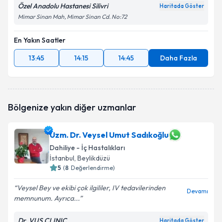
Özel Anadolu Hastanesi Silivri
Haritada Göster
Mimar Sinan Mah, Mimar Sinan Cd. No:72
En Yakın Saatler
13:45
14:15
14:45
Daha Fazla
Bölgenize yakın diğer uzmanlar
Uzm. Dr. Veysel Umut Sadıkoğlu
Dahiliye - İç Hastalıkları
İstanbul
, Beylikdüzü
5
(
8
Değerlendirme)
Veysel Bey ve ekibi çok ilgililer, IV tedavilerinden
Devamı
memnunum. Ayrıca...
Dr. VUS CLINIC
Haritada Göster