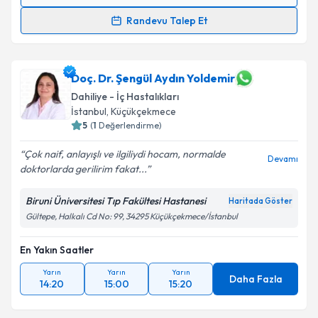
Randevu Takvimi Talebi
Randevu Talep Et
Uzm. Dr. Emel Yiğit Karakaş
için randevu takvimi
talebi oluşturun. Size bu uzmandan randevu almanız
için bir takvim hazırlandığında e-posta ile
Doç. Dr. Şengül Aydın Yoldemir
bilgilendireceğiz.
Dahiliye - İç Hastalıkları
İstanbul
, Küçükçekmece
E-posta Adresiniz
5
(
1
Değerlendirme)
Çok naif, anlayışlı ve ilgiliydi hocam, normalde
Devamı
doktorlarda gerilirim fakat...
Kişisel verilerimin işlenmesine ilişkin
Aydınlatma
Biruni Üniversitesi Tıp Fakültesi Hastanesi
Haritada Göster
Metni
'ni okudum ve kişisel verilerimin belirtilen
Gültepe, Halkalı Cd No: 99, 34295 Küçükçekmece/İstanbul
kapsamda işlenmesini kabul ediyorum.
En Yakın Saatler
Takvim Talebini Gönder
Yarın
Yarın
Yarın
Daha Fazla
14:20
15:00
15:20