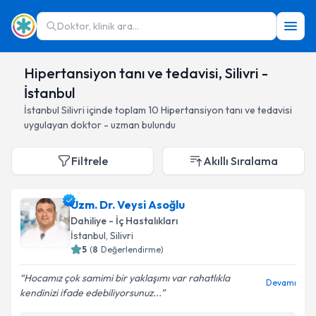
Doktor, klinik ara...
Hipertansiyon tanı ve tedavisi, Silivri -
İstanbul
İstanbul
Silivri
içinde toplam
10
Hipertansiyon tanı ve tedavisi
uygulayan doktor - uzman bulundu
Filtrele
Akıllı Sıralama
Uzm. Dr. Veysi Asoğlu
Dahiliye - İç Hastalıkları
İstanbul
, Silivri
5
(
8
Değerlendirme)
Hocamız çok samimi bir yaklaşımı var rahatlıkla
Devamı
kendinizi ifade edebiliyorsunuz...