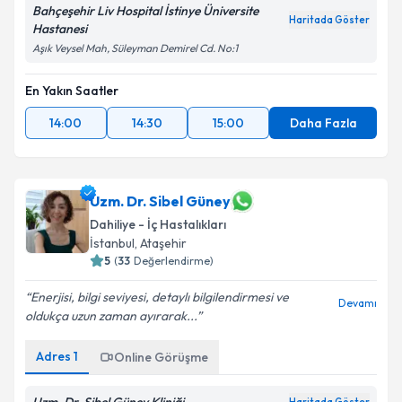
Bahçeşehir Liv Hospital İstinye Üniversite
Haritada Göster
Hastanesi
Aşık Veysel Mah, Süleyman Demirel Cd. No:1
En Yakın Saatler
14:00
14:30
15:00
Daha Fazla
Uzm. Dr. Sibel Güney
Dahiliye - İç Hastalıkları
İstanbul
, Ataşehir
5
(
33
Değerlendirme)
Enerjisi, bilgi seviyesi, detaylı bilgilendirmesi ve
Devamı
oldukça uzun zaman ayırarak...
Adres
1
Online Görüşme