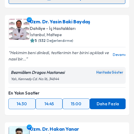
Randevu Takvimi Talebi
Dr. Öğr. Üyesi Timur Orhanoğlu
için randevu
Uzm. Dr. Yasin Baki Baydaş
takvimi talebi oluşturun. Size bu uzmandan randevu
Dahiliye - İç Hastalıkları
almanız için bir takvim hazırlandığında e-posta ile
İstanbul
, Maltepe
bilgilendireceğiz.
5
(
532
Değerlendirme)
E-posta Adresiniz
Hekimim beni dinledi, testlerimin her birini açıkladı ve
Devamı
nasıl bir...
Bezmiâlem Dragos Hastanesi
Haritada Göster
Yalı, Kennedy Cd. No:16, 34844
Kişisel verilerimin işlenmesine ilişkin
Aydınlatma
Metni
'ni okudum ve kişisel verilerimin belirtilen
kapsamda işlenmesini kabul ediyorum.
En Yakın Saatler
14:30
14:45
15:00
Daha Fazla
Takvim Talebini Gönder
Uzm. Dr. Hakan Yanar