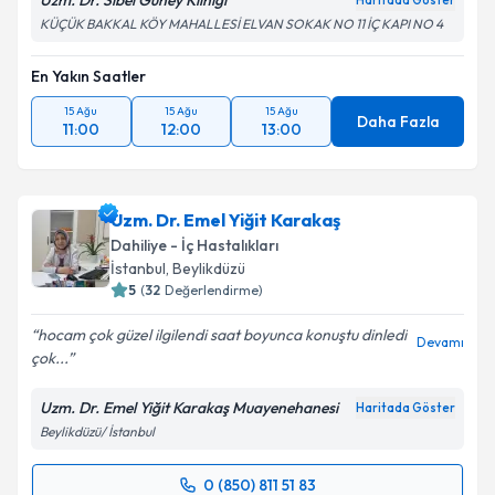
Uzm. Dr. Sibel Güney Kliniği
Haritada Göster
KÜÇÜK BAKKAL KÖY MAHALLESİ ELVAN SOKAK NO 11 İÇ KAPI NO 4
En Yakın Saatler
15 Ağu
15 Ağu
15 Ağu
Daha Fazla
11:00
12:00
13:00
Uzm. Dr. Emel Yiğit Karakaş
Dahiliye - İç Hastalıkları
İstanbul
, Beylikdüzü
5
(
32
Değerlendirme)
hocam çok güzel ilgilendi saat boyunca konuştu dinledi
Devamı
çok...
Uzm. Dr. Emel Yiğit Karakaş Muayenehanesi
Haritada Göster
Beylikdüzü/ İstanbul
0 (850) 811 51 83