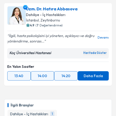
Uzm. Dr. Hatıra Abbasova
Dahiliye - İç Hastalıkları
İstanbul
, Zeytinburnu
4.9
(
7
Değerlendirme)
İlgili, hasta psikolojisini iyi yöneten, açıklayıcı ve doğru
Devamı
yönlendirme, sonrası...
Koç Üniversitesi Hastanesi
Haritada Göster
En Yakın Saatler
13:40
14:00
14:20
Daha Fazla
İlgili Branşlar
Dahiliye - İç Hastalıkları
1