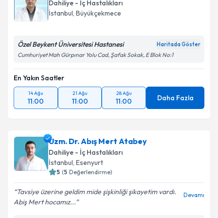
Dahiliye - İç Hastalıkları
İstanbul
, Büyükçekmece
Özel Beykent Üniversitesi Hastanesi
Haritada Göster
Cumhuriyet Mah Gürpınar Yolu Cad, Şafak Sokak, E Blok No:1
En Yakın Saatler
14 Ağu
21 Ağu
28 Ağu
Daha Fazla
11:00
11:00
11:00
Uzm. Dr. Abış Mert Atabey
Dahiliye - İç Hastalıkları
İstanbul
, Esenyurt
5
(
5
Değerlendirme)
Tavsiye üzerine geldim mide şişkinliği şikayetim vardı.
Devamı
Abiş Mert hocamız...