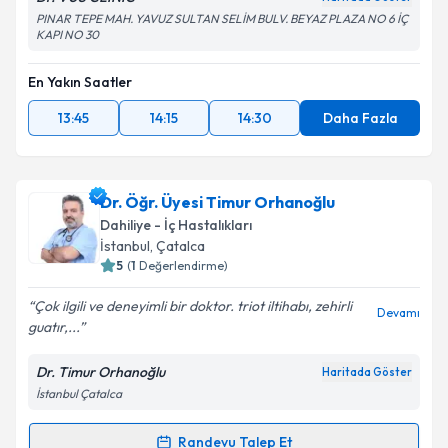
PINAR TEPE MAH. YAVUZ SULTAN SELİM BULV. BEYAZ PLAZA NO 6 İÇ
KAPI NO 30
En Yakın Saatler
13:45
14:15
14:30
Daha Fazla
Dr. Öğr. Üyesi Timur Orhanoğlu
Dahiliye - İç Hastalıkları
İstanbul
, Çatalca
5
(
1
Değerlendirme)
Çok ilgili ve deneyimli bir doktor. triot iltihabı, zehirli
Devamı
guatır,...
Dr. Timur Orhanoğlu
Haritada Göster
İstanbul Çatalca
Randevu Talep Et