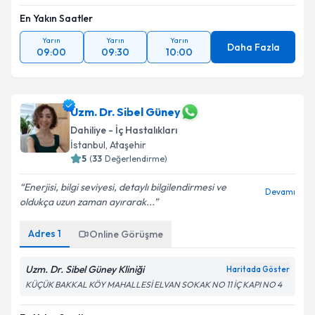
En Yakın Saatler
Yarın
Yarın
Yarın
Daha Fazla
09:00
09:30
10:00
Uzm. Dr. Sibel Güney
Dahiliye - İç Hastalıkları
İstanbul
, Ataşehir
5
(
33
Değerlendirme)
Enerjisi, bilgi seviyesi, detaylı bilgilendirmesi ve
Devamı
oldukça uzun zaman ayırarak...
Adres
1
Online Görüşme
Uzm. Dr. Sibel Güney Kliniği
Haritada Göster
KÜÇÜK BAKKAL KÖY MAHALLESİ ELVAN SOKAK NO 11 İÇ KAPI NO 4