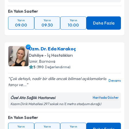
Takvim Talebini Gönder
En Yakın Saatler
Yarın
Yarın
Yarın
Daha Fazla
09:00
09:30
10:00
Uzm. Dr. Eda Karakoç
Dahiliye - İç Hastalıkları
İzmir
, Bornova
5
(
190
Değerlendirme)
Çok detaylı, nadir bir dille ancak bilimsel açıklamalarla
Devamı
tanıyı ve...
Özel Ata Sağlık Hastanesi
Haritada Göster
Kazım Dirik Mahallesi 297 sokak no:1( metro stadyum durağı)
En Yakın Saatler
Yarın
Yarın
Yarın