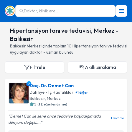
Doktor, klinik ara...
Hipertansiyon tanı ve tedavisi, Merkez -
Balıkesir
Balıkesir
Merkez
içinde toplam
10
Hipertansiyon tanı ve tedavisi
uygulayan doktor - uzman bulundu
Filtrele
Akıllı Sıralama
Doç. Dr. Demet Can
Dahiliye - İç Hastalıkları
+
1
diğer
Balıkesir
, Merkez
5
(
1
Değerlendirme)
Demet Can ile sene önce tedaviye başladığımızda
Devamı
dünyam değişti....