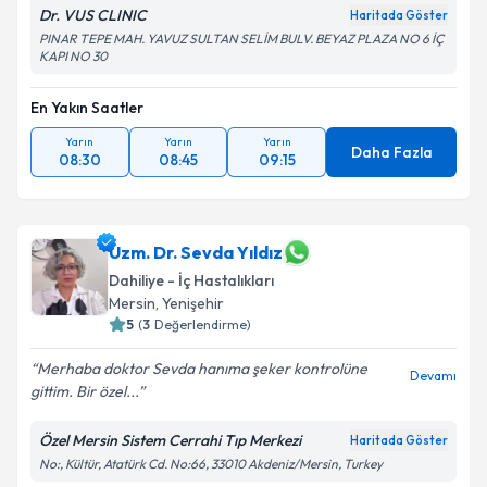
Dr. VUS CLINIC
Haritada Göster
PINAR TEPE MAH. YAVUZ SULTAN SELİM BULV. BEYAZ PLAZA NO 6 İÇ
KAPI NO 30
En Yakın Saatler
Yarın
Yarın
Yarın
Daha Fazla
08:30
08:45
09:15
Uzm. Dr. Sevda Yıldız
Dahiliye - İç Hastalıkları
Mersin
, Yenişehir
5
(
3
Değerlendirme)
Merhaba doktor Sevda hanıma şeker kontrolüne
Devamı
gittim. Bir özel...
Özel Mersin Sistem Cerrahi Tıp Merkezi
Haritada Göster
No:, Kültür, Atatürk Cd. No:66, 33010 Akdeniz/Mersin, Turkey