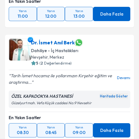
En Yakın Saatler
Yarın
Yarın
Yarın
Daha Fazla
11:00
12:00
13:00
Dr. İsmet Anıl Berk
Dahiliye - İç Hastalıkları
Nevşehir
, Merkez
5
(
2
Değerlendirme)
Tarih İsmet hocamız ile yollarımızın Kırşehir eğitim ve
Devamı
araştırma...
ÖZEL KAPADOKYA HASTANESİ
Haritada Göster
Güzelyurt mah. Vefa Küçük caddesi No:9 Nevsehir
En Yakın Saatler
Yarın
Yarın
Yarın
Daha Fazla
08:30
08:45
09:00