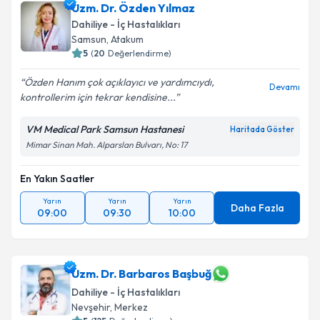
Uzm. Dr. Özden Yılmaz
Dahiliye - İç Hastalıkları
Samsun
, Atakum
5
(
20
Değerlendirme)
Özden Hanım çok açıklayıcı ve yardımcıydı,
Devamı
kontrollerim için tekrar kendisine...
VM Medical Park Samsun Hastanesi
Haritada Göster
Mimar Sinan Mah. Alparslan Bulvarı, No: 17
En Yakın Saatler
Yarın
Yarın
Yarın
Daha Fazla
09:00
09:30
10:00
Uzm. Dr. Barbaros Başbuğ
Dahiliye - İç Hastalıkları
Nevşehir
, Merkez