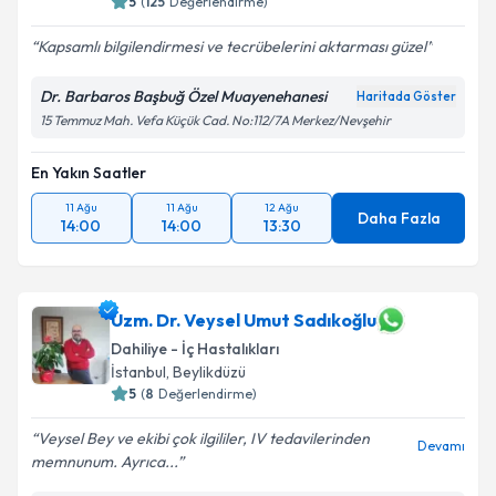
5
(
125
Değerlendirme)
Kapsamlı bilgilendirmesi ve tecrübelerini aktarması güzel
Dr. Barbaros Başbuğ Özel Muayenehanesi
Haritada Göster
15 Temmuz Mah. Vefa Küçük Cad. No:112/7A Merkez/Nevşehir
En Yakın Saatler
11 Ağu
11 Ağu
12 Ağu
Daha Fazla
14:00
14:00
13:30
Uzm. Dr. Veysel Umut Sadıkoğlu
Dahiliye - İç Hastalıkları
İstanbul
, Beylikdüzü
5
(
8
Değerlendirme)
Veysel Bey ve ekibi çok ilgililer, IV tedavilerinden
Devamı
memnunum. Ayrıca...