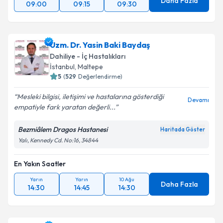
Daha Fazla
09:00
09:15
09:30
Uzm. Dr. Yasin Baki Baydaş
Dahiliye - İç Hastalıkları
İstanbul
, Maltepe
5
(
529
Değerlendirme)
Mesleki bilgisi, iletişimi ve hastalarına gösterdiği
Devamı
empatiyle fark yaratan değerli...
Bezmiâlem Dragos Hastanesi
Haritada Göster
Yalı, Kennedy Cd. No:16, 34844
En Yakın Saatler
Yarın
Yarın
10 Ağu
Daha Fazla
14:30
14:45
14:30