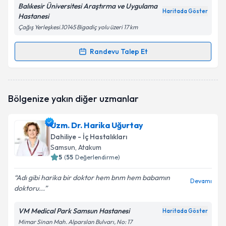
Balıkesir Üniversitesi Araştırma ve Uygulama
Haritada Göster
Hastanesi
Çağış Yerleşkesi.10145 Bigadiç yolu üzeri 17 km
Randevu Talep Et
Randevu Takvimi Talebi
Doç. Dr. Demet Can
için randevu takvimi talebi
Bölgenize yakın diğer uzmanlar
oluşturun. Size bu uzmandan randevu almanız için bir
takvim hazırlandığında e-posta ile bilgilendireceğiz.
Uzm. Dr. Harika Uğurtay
E-posta Adresiniz
Dahiliye - İç Hastalıkları
Samsun
, Atakum
5
(
55
Değerlendirme)
Adı gibi harika bir doktor hem bnm hem babamın
Kişisel verilerimin işlenmesine ilişkin
Aydınlatma
Devamı
doktoru...
Metni
'ni okudum ve kişisel verilerimin belirtilen
kapsamda işlenmesini kabul ediyorum.
VM Medical Park Samsun Hastanesi
Haritada Göster
Mimar Sinan Mah. Alparslan Bulvarı, No: 17