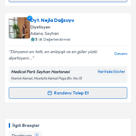
Dyt. Selma Sarar
için randevu takvimi talebi
oluşturun. Size bu uzmandan randevu almanız için bir
Dyt. Nejla Dağsuyu
takvim hazırlandığında e-posta ile bilgilendireceğiz.
Diyetisyen
E-posta Adresiniz
Adana
, Seyhan
5
(
6
Değerlendirme)
Dünyanın en tatlı, en anlayışlı ve en güler yüzlü
Devamı
diyetisyeni...
Kişisel verilerimin işlenmesine ilişkin
Aydınlatma
Metni
'ni okudum ve kişisel verilerimin belirtilen
Medical Park Seyhan Hastanesi
Haritada Göster
kapsamda işlenmesini kabul ediyorum.
Namık Kemal, Mustafa Kemal Paşa Blv. No:15
Takvim Talebini Gönder
Randevu Talep Et
Randevu Takvimi Talebi
Dyt. Nejla Dağsuyu
için randevu takvimi talebi
oluşturun. Size bu uzmandan randevu almanız için bir
İlgili Branşlar
takvim hazırlandığında e-posta ile bilgilendireceğiz.
Diyetisyen
1