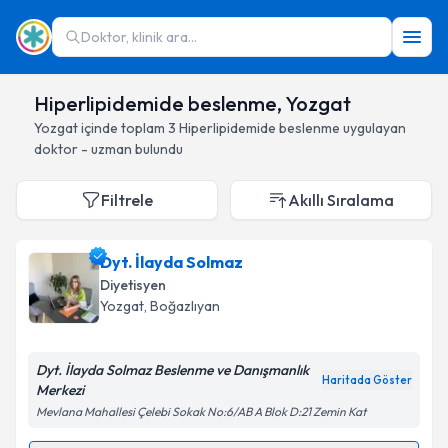
Doktor, klinik ara...
Hiperlipidemide beslenme, Yozgat
Yozgat
içinde toplam
3
Hiperlipidemide beslenme
uygulayan
doktor - uzman bulundu
Filtrele
Akıllı Sıralama
Dyt. İlayda Solmaz
Diyetisyen
Yozgat
, Boğazlıyan
Dyt. İlayda Solmaz Beslenme ve Danışmanlık
Haritada Göster
Merkezi
Mevlana Mahallesi Çelebi Sokak No:6/AB A Blok D:21 Zemin Kat