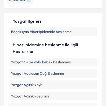
E-posta Adresiniz
Yozgat İlçeleri
Kişisel verilerimin işlenmesine ilişkin
Aydınlatma
Boğazlıyan
Metni
Hiperlipidemide beslenme
'ni okudum ve kişisel verilerimin belirtilen
kapsamda işlenmesini kabul ediyorum.
Hiperlipidemide beslenme ile İlgili
Takvim Talebini Gönder
Hastalıklar
Yozgat 6 – 24 aylık bebek beslenmesi
Yozgat Adölesan Çağı Beslenme
Yozgat Ağırlık kaybı
Yozgat Ağırlık kazanımı