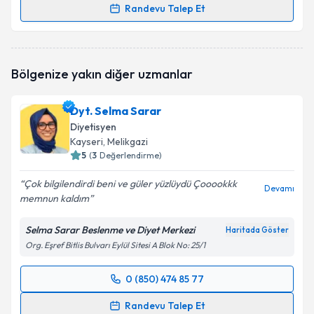
Randevu Talep Et
Randevu Takvimi Talebi
Dyt. İlayda Solmaz
için randevu takvimi talebi
Bölgenize yakın diğer uzmanlar
oluşturun. Size bu uzmandan randevu almanız için bir
takvim hazırlandığında e-posta ile bilgilendireceğiz.
Dyt. Selma Sarar
E-posta Adresiniz
Diyetisyen
Kayseri
, Melikgazi
5
(
3
Değerlendirme)
Çok bilgilendirdi beni ve güler yüzlüydü Çooookkk
Kişisel verilerimin işlenmesine ilişkin
Aydınlatma
Devamı
memnun kaldım
Metni
'ni okudum ve kişisel verilerimin belirtilen
kapsamda işlenmesini kabul ediyorum.
Selma Sarar Beslenme ve Diyet Merkezi
Haritada Göster
Org. Eşref Bitlis Bulvarı Eylül Sitesi A Blok No: 25/1
Takvim Talebini Gönder
0 (850) 474 85 77
Randevu Takvimi Talebi
Randevu Talep Et