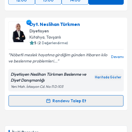
12:00
13:00
14:00
Dyt. Neslihan Türkmen
Diyetisyen
Kütahya
, Tavşanlı
5
(
2
Değerlendirme)
Nöbetli meslek hayatına girdiğim günden itibaren kilo
Devamı
ve beslenme problemleri...
Diyetisyen Neslihan Türkmen Beslenme ve
Haritada Göster
Diyet Danışmanlığı
Yeni Mah. İstasyon Cd. No:11 D:103
Randevu Talep Et
Randevu Takvimi Talebi
Dyt. Neslihan Türkmen
için randevu takvimi talebi
oluşturun. Size bu uzmandan randevu almanız için bir