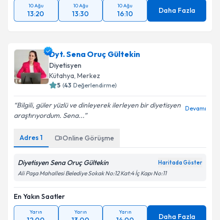
10 Ağu
10 Ağu
10 Ağu
Daha Fazla
13:20
13:30
16:10
Dyt. Sena Oruç Gültekin
Diyetisyen
Kütahya
, Merkez
5
(
43
Değerlendirme)
Bilgili, güler yüzlü ve dinleyerek ilerleyen bir diyetisyen
Devamı
araştırıyordum. Sena...
Adres
1
Online Görüşme
Diyetisyen Sena Oruç Gültekin
Haritada Göster
Ali Paşa Mahallesi Belediye Sokak No:12 Kat:4 İç Kapı No:11
En Yakın Saatler
Yarın
Yarın
Yarın
Daha Fazla