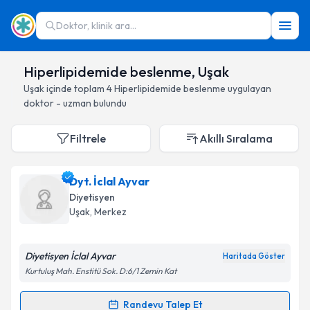
Doktor, klinik ara...
Hiperlipidemide beslenme, Uşak
Uşak
içinde toplam
4
Hiperlipidemide beslenme
uygulayan
doktor - uzman bulundu
Filtrele
Akıllı Sıralama
Dyt. İclal Ayvar
Diyetisyen
Uşak
, Merkez
Diyetisyen İclal Ayvar
Haritada Göster
Kurtuluş Mah. Enstitü Sok. D:6/1 Zemin Kat
Randevu Talep Et