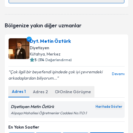
Randevu Takvimi Talebi
Dyt. İclal Ayvar
için randevu takvimi talebi oluşturun.
Bölgenize yakın diğer uzmanlar
Size bu uzmandan randevu almanız için bir takvim
hazırlandığında e-posta ile bilgilendireceğiz.
Dyt. Metin Öztürk
E-posta Adresiniz
Diyetisyen
Kütahya
, Merkez
5
(
314
Değerlendirme)
Çok ilgili bir beyefendi işindede çok iyi çevremdeki
Kişisel verilerimin işlenmesine ilişkin
Aydınlatma
Devamı
arkadaşlardan biliyorum...
Metni
'ni okudum ve kişisel verilerimin belirtilen
kapsamda işlenmesini kabul ediyorum.
Adres
1
Adres
2
Online Görüşme
Takvim Talebini Gönder
Diyetisyen Metin Öztürk
Haritada Göster
Alipaşa Mahallesi Öğretmenler Caddesi No:11 D:1
En Yakın Saatler