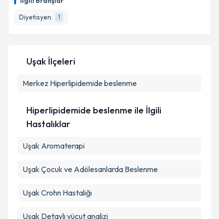
İlgili Branşlar
takvim hazırlandığında e-posta ile bilgilendireceğiz.
Diyetisyen
1
E-posta Adresiniz
Uşak İlçeleri
Kişisel verilerimin işlenmesine ilişkin
Aydınlatma
Merkez
Metni
Hiperlipidemide beslenme
'ni okudum ve kişisel verilerimin belirtilen
kapsamda işlenmesini kabul ediyorum.
Hiperlipidemide beslenme ile İlgili
Takvim Talebini Gönder
Hastalıklar
Uşak Aromaterapi
Uşak Çocuk ve Adölesanlarda Beslenme
Uşak Crohn Hastalığı
Uşak Detaylı vücut analizi