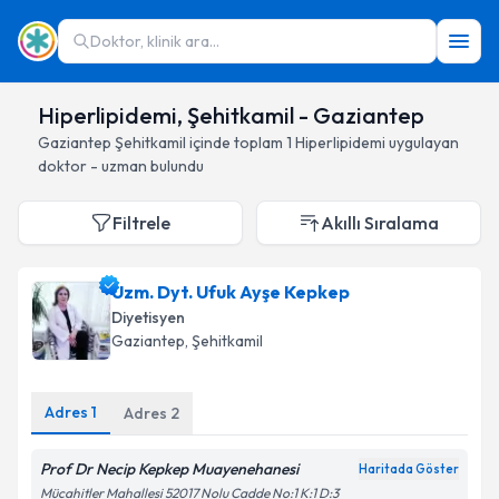
Doktor, klinik ara...
Hiperlipidemi, Şehitkamil - Gaziantep
Gaziantep
Şehitkamil
içinde toplam
1
Hiperlipidemi
uygulayan
doktor - uzman bulundu
Filtrele
Akıllı Sıralama
Uzm. Dyt. Ufuk Ayşe Kepkep
Diyetisyen
Gaziantep
, Şehitkamil
Adres
1
Adres
2
Prof Dr Necip Kepkep Muayenehanesi
Haritada Göster
Mücahitler Mahallesi 52017 Nolu Cadde No:1 K:1 D:3