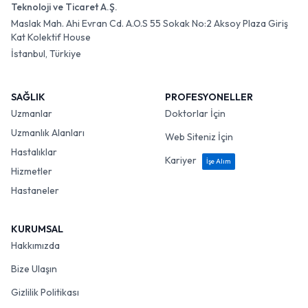
Teknoloji ve Ticaret A.Ş.
Maslak Mah. Ahi Evran Cd. A.O.S 55 Sokak No:2 Aksoy Plaza Giriş
Kat Kolektif House
İstanbul, Türkiye
SAĞLIK
PROFESYONELLER
Uzmanlar
Doktorlar İçin
Uzmanlık Alanları
Web Siteniz İçin
Hastalıklar
Kariyer
İşe Alım
Hizmetler
Hastaneler
KURUMSAL
Hakkımızda
Bize Ulaşın
Gizlilik Politikası