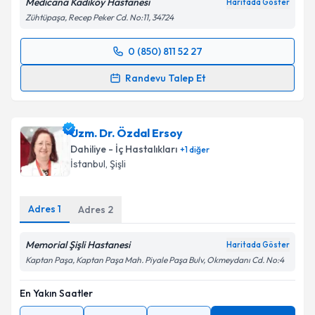
Medicana Kadıköy Hastanesi
Haritada Göster
Zühtüpaşa, Recep Peker Cd. No:11, 34724
0 (850) 811 52 27
Randevu Takvimi Talebi
Randevu Talep Et
Uzm. Dr. Sadi Rüştü Vural
için randevu takvimi talebi
oluşturun. Size bu uzmandan randevu almanız için bir
Uzm. Dr. Özdal Ersoy
takvim hazırlandığında e-posta ile bilgilendireceğiz.
Dahiliye - İç Hastalıkları
+
1
diğer
E-posta Adresiniz
İstanbul
, Şişli
Adres
1
Adres
2
Kişisel verilerimin işlenmesine ilişkin
Aydınlatma
Memorial Şişli Hastanesi
Metni
'ni okudum ve kişisel verilerimin belirtilen
Haritada Göster
kapsamda işlenmesini kabul ediyorum.
Kaptan Paşa, Kaptan Paşa Mah. Piyale Paşa Bulv, Okmeydanı Cd. No:4
En Yakın Saatler
Takvim Talebini Gönder