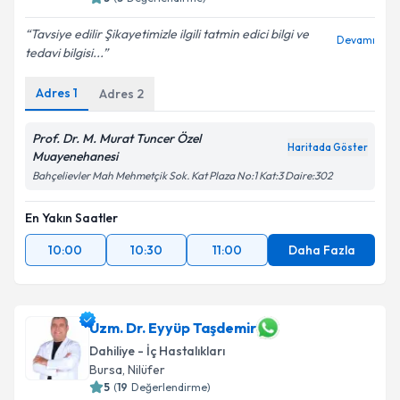
Tavsiye edilir Şikayetimizle ilgili tatmin edici bilgi ve
Devamı
tedavi bilgisi...
Adres
1
Adres
2
Prof. Dr. M. Murat Tuncer Özel
Haritada Göster
Muayenehanesi
Bahçelievler Mah Mehmetçik Sok. Kat Plaza No:1 Kat:3 Daire:302
En Yakın Saatler
10:00
10:30
11:00
Daha Fazla
Uzm. Dr. Eyyüp Taşdemir
Dahiliye - İç Hastalıkları
Bursa
, Nilüfer
5
(
19
Değerlendirme)