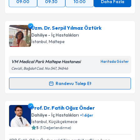
09:00
09:30
10:00
Daha Fazla
Uzm. Dr. Serpil Yılmaz Öztürk
Dahiliye - İç Hastalıkları
İstanbul
, Maltepe
VM Medical Park Maltepe Hastanesi
Haritada Göster
Cevizli, Bağdat Cad. No:547, 34846
Randevu Talep Et
Randevu Takvimi Talebi
Uzm. Dr. Serpil Yılmaz Öztürk
için randevu takvimi
Prof. Dr. Fatih Oğuz Önder
talebi oluşturun. Size bu uzmandan randevu almanız
Dahiliye - İç Hastalıkları
+
1
diğer
için bir takvim hazırlandığında e-posta ile
İstanbul
, Küçükçekmece
bilgilendireceğiz.
5
(
1
Değerlendirme)
E-posta Adresiniz