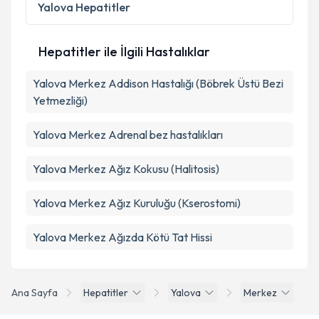
kapsamda işlenmesini kabul ediyorum.
Yalova
Hepatitler
Takvim Talebini Gönder
Hepatitler ile İlgili Hastalıklar
Yalova Merkez Addison Hastalığı (Böbrek Üstü Bezi
Yetmezliği)
Yalova Merkez Adrenal bez hastalıkları
Yalova Merkez Ağız Kokusu (Halitosis)
Yalova Merkez Ağız Kuruluğu (Kserostomi)
Yalova Merkez Ağızda Kötü Tat Hissi
Ana Sayfa
Hepatitler
Yalova
Merkez