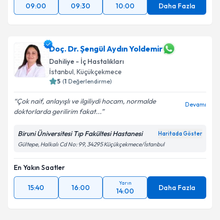
09:00
09:30
10:00
Daha Fazla
Doç. Dr. Şengül Aydın Yoldemir
Dahiliye - İç Hastalıkları
İstanbul
, Küçükçekmece
5
(
1
Değerlendirme)
Çok naif, anlayışlı ve ilgiliydi hocam, normalde
Devamı
doktorlarda gerilirim fakat...
Biruni Üniversitesi Tıp Fakültesi Hastanesi
Haritada Göster
Gültepe, Halkalı Cd No: 99, 34295 Küçükçekmece/İstanbul
En Yakın Saatler
Yarın
15:40
16:00
Daha Fazla
14:00