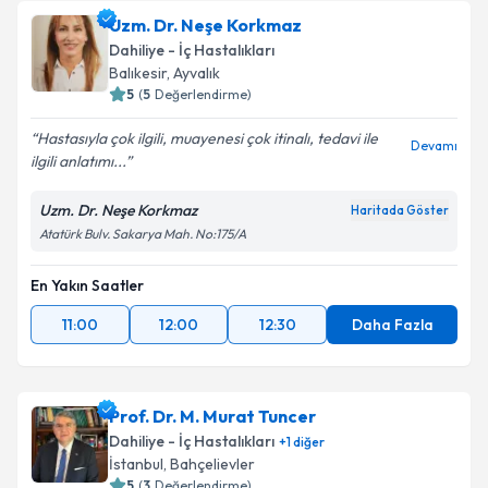
Uzm. Dr. Neşe Korkmaz
Dahiliye - İç Hastalıkları
Balıkesir
, Ayvalık
5
(
5
Değerlendirme)
Hastasıyla çok ilgili, muayenesi çok itinalı, tedavi ile
Devamı
ilgili anlatımı...
Uzm. Dr. Neşe Korkmaz
Haritada Göster
Atatürk Bulv. Sakarya Mah. No:175/A
En Yakın Saatler
11:00
12:00
12:30
Daha Fazla
Prof. Dr. M. Murat Tuncer
Dahiliye - İç Hastalıkları
+
1
diğer
İstanbul
, Bahçelievler
5
(
3
Değerlendirme)