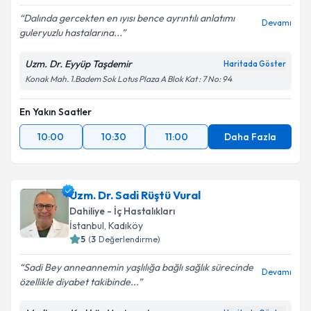
Dalında gercekten en ıyısı bence ayrıntılı anlatımı
Devamı
guleryuzlu hastalarına...
Uzm. Dr. Eyyüp Taşdemir
Haritada Göster
Konak Mah. 1.Badem Sok Lotus Plaza A Blok Kat : 7 No: 94
En Yakın Saatler
10:00
10:30
11:00
Daha Fazla
Uzm. Dr. Sadi Rüştü Vural
Dahiliye - İç Hastalıkları
İstanbul
, Kadıköy
5
(
3
Değerlendirme)
Sadi Bey anneannemin yaşlılığa bağlı sağlık sürecinde
Devamı
özellikle diyabet takibinde...