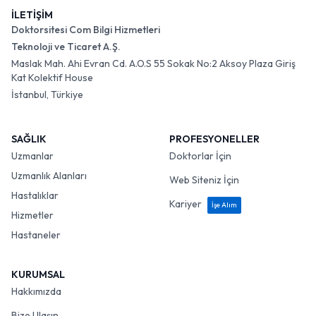
İLETİŞİM
Doktorsitesi Com Bilgi Hizmetleri
Teknoloji ve Ticaret A.Ş.
Maslak Mah. Ahi Evran Cd. A.O.S 55 Sokak No:2 Aksoy Plaza Giriş
Kat Kolektif House
İstanbul, Türkiye
SAĞLIK
PROFESYONELLER
Uzmanlar
Doktorlar İçin
Uzmanlık Alanları
Web Siteniz İçin
Hastalıklar
Kariyer
İşe Alım
Hizmetler
Hastaneler
KURUMSAL
Hakkımızda
Bize Ulaşın