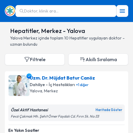
Doktor, klinik ara...
Hepatitler, Merkez - Yalova
Yalova
Merkez
içinde toplam
10
Hepatitler
uygulayan doktor -
uzman bulundu
Filtrele
Akıllı Sıralama
Uzm. Dr. Müjdat Batur Canöz
Dahiliye - İç Hastalıkları
+
1
diğer
Yalova
, Merkez
Özel Aktif Hastanesi
Haritada Göster
Fevzi Çakmak Mh. Şehit Ömer Faydalı Cd. Fırın Sk. No:33
En Yakın Saatler