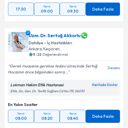
Yarın
Yarın
17:30
Daha Fazla
09:00
09:30
Uzm. Dr. Sertuğ Akkorlu
Dahiliye - İç Hastalıkları
Ankara
, Keçiören
5
(
22
Değerlendirme)
Gerek muayene gerekse tedavi sürecinde Sertuğ
Devamı
Hocamın önce bilgisinden sonra...
Lokman Hekim Etlik Hastanesi
Haritada Göster
Etlik, Gn, Gen. Dr. Tevfik Sağlam Cd No:119, 06010
En Yakın Saatler
Yarın
Yarın
Yarın
Daha Fazla
08:00
08:20
08:40