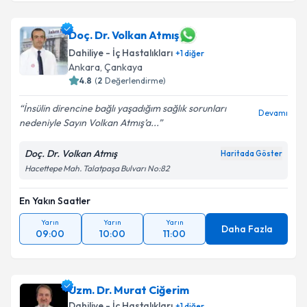
Doç. Dr. Volkan Atmış
Dahiliye - İç Hastalıkları
+
1
diğer
Ankara
, Çankaya
4.8
(
2
Değerlendirme)
İnsülin direncine bağlı yaşadığım sağlık sorunları
Devamı
nedeniyle Sayın Volkan Atmış’a...
Doç. Dr. Volkan Atmış
Haritada Göster
Hacettepe Mah. Talatpaşa Bulvarı No:82
En Yakın Saatler
Yarın
Yarın
Yarın
Daha Fazla
09:00
10:00
11:00
Uzm. Dr. Murat Ciğerim
Dahiliye - İç Hastalıkları
+
1
diğer