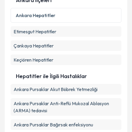
Ankara İlçeleri
Kişisel verilerimin işlenmesine ilişkin
Aydınlatma
Metni
'ni okudum ve kişisel verilerimin belirtilen
Ankara
Hepatitler
kapsamda işlenmesini kabul ediyorum.
Etimesgut
Hepatitler
Takvim Talebini Gönder
Çankaya
Hepatitler
Keçiören
Hepatitler
Hepatitler ile İlgili Hastalıklar
Ankara Pursaklar Akut Böbrek Yetmezliği
Ankara Pursaklar Anti-Reflü Mukozal Ablasyon
(ARMA) tedavisi
Ankara Pursaklar Bağırsak enfeksiyonu