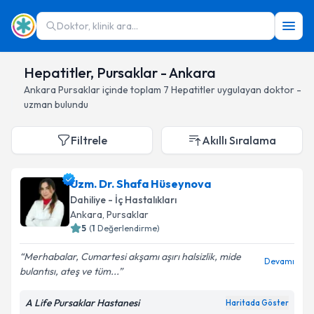
Doktor, klinik ara...
Hepatitler, Pursaklar - Ankara
Ankara
Pursaklar
içinde toplam
7
Hepatitler
uygulayan doktor -
uzman bulundu
Filtrele
Akıllı Sıralama
Uzm. Dr. Shafa Hüseynova
Dahiliye - İç Hastalıkları
Ankara
, Pursaklar
5
(
1
Değerlendirme)
Merhabalar, Cumartesi akşamı aşırı halsizlik, mide
Devamı
bulantısı, ateş ve tüm...
A Life Pursaklar Hastanesi
Haritada Göster