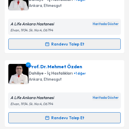
Ankara
, Etimesgut
A Life Ankara Hastanesi
Haritada Göster
Elvan, 1934. Sk. No:4, 06794
Randevu Talep Et
Randevu Takvimi Talebi
Uzm. Dr. Murat Ciğerim
için randevu takvimi talebi
Prof. Dr. Mehmet Özden
oluşturun. Size bu uzmandan randevu almanız için bir
Dahiliye - İç Hastalıkları
+
1
diğer
takvim hazırlandığında e-posta ile bilgilendireceğiz.
Ankara
, Etimesgut
E-posta Adresiniz
A Life Ankara Hastanesi
Haritada Göster
Elvan, 1934. Sk. No:4, 06794
Kişisel verilerimin işlenmesine ilişkin
Aydınlatma
Randevu Talep Et
Randevu Takvimi Talebi
Metni
'ni okudum ve kişisel verilerimin belirtilen