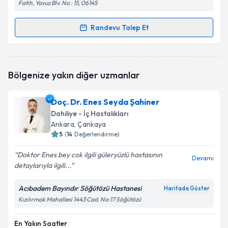
Fatih, Yavuz Blv. No : 15, 06145
Randevu Talep Et
Randevu Takvimi Talebi
Uzm. Dr. Shafa Hüseynova
için randevu takvimi
Bölgenize yakın diğer uzmanlar
talebi oluşturun. Size bu uzmandan randevu almanız
için bir takvim hazırlandığında e-posta ile
bilgilendireceğiz.
Doç. Dr. Enes Seyda Şahiner
Dahiliye - İç Hastalıkları
E-posta Adresiniz
Ankara
, Çankaya
5
(
14
Değerlendirme)
Doktor Enes bey cok ilgili güleryüzlü hastasının
Devamı
detaylarıyla ilgili...
Kişisel verilerimin işlenmesine ilişkin
Aydınlatma
Metni
'ni okudum ve kişisel verilerimin belirtilen
kapsamda işlenmesini kabul ediyorum.
Acıbadem Bayındır Söğütözü Hastanesi
Haritada Göster
Kızılırmak Mahallesi 1443 Cad. No:17 Söğütözü
Takvim Talebini Gönder
En Yakın Saatler