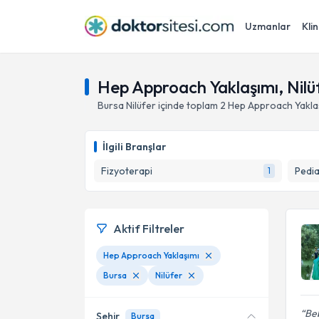
Uzmanlar
Klin
Hep Approach Yaklaşımı, Nilü
Bursa
Nilüfer
içinde toplam
2
Hep Approach Yakla
İlgili Branşlar
Fizyoterapi
Pedia
1
Aktif Filtreler
Hep Approach Yaklaşımı
Bursa
Nilüfer
Be
Şehir
Bursa