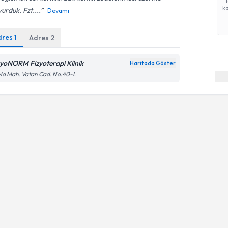
ka
urduk. Fzt....
Devamı
dres
1
Adres
2
zyoNORM Fizyoterapi Klinik
Haritada Göster
la Mah. Vatan Cad. No:40-L