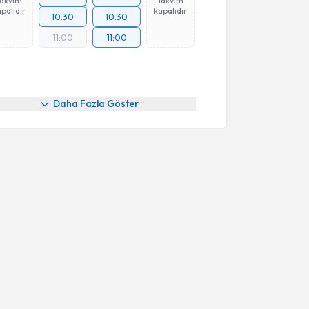
Takvim
Takvim
palıdır
kapalıdır
10:30
10:30
11:00
11:00
Daha Fazla Göster