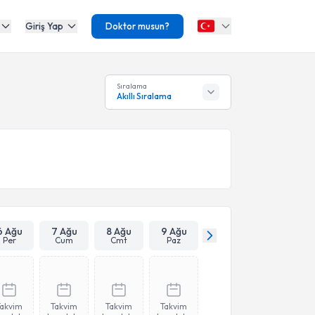
Giriş Yap
Doktor musun?
Sıralama
Akıllı Sıralama
6 Ağu
7 Ağu
8 Ağu
9 Ağu
Per
Cum
Cmt
Paz
Takvim
Takvim
Takvim
Takvim