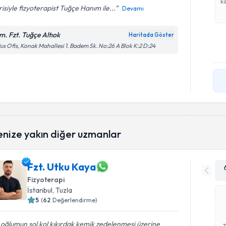
ka
isiyle fizyoterapist Tuğçe Hanım ile...
Devamı
m. Fzt. Tuğçe Altıok
Haritada Göster
us Ofis, Konak Mahallesi 1. Badem Sk. No:26 A Blok K:2 D:24
enize yakın diğer uzmanlar
Fzt. Utku Kaya
Fizyoterapi
İstanbul
, Tuzla
5
(
62
Değerlendirme)
 oğlumun sol kol kıkırdak kemik zedelenmesi üzerine