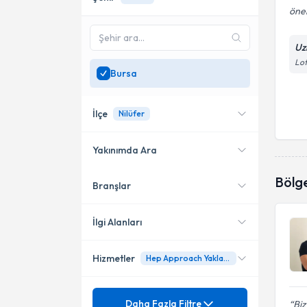
öner
Uz
Lot
Bursa
İlçe
Nilüfer
Yakınımda Ara
Bölg
Branşlar
Konumuma yakın uzmanları
Nilüfer
göster
İlgi Alanları
Hizmetler
Hep Approach Yaklaşımı
Fizyoterapi
Pediatrik Fizyoterapi
Mezuniyet
Bebek Gelişimi
Daha Fazla Filtre
Biz