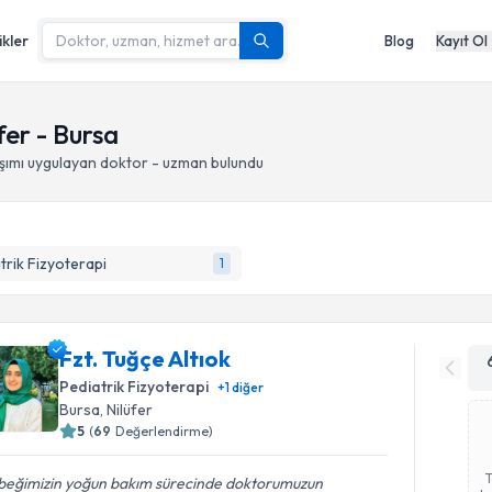
ikler
Blog
Kayıt Ol
fer - Bursa
şımı
uygulayan doktor - uzman bulundu
trik Fizyoterapi
1
Fzt. Tuğçe Altıok
Pediatrik Fizyoterapi
+
1
diğer
Bursa
, Nilüfer
5
(
69
Değerlendirme)
beğimizin yoğun bakım sürecinde doktorumuzun