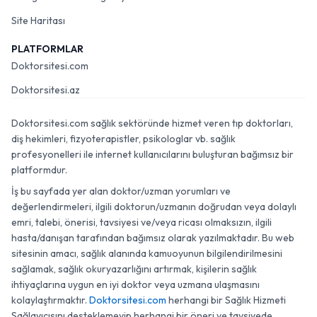
Site Haritası
PLATFORMLAR
Doktorsitesi.com
Doktorsitesi.az
Doktorsitesi.com sağlık sektöründe hizmet veren tıp doktorları,
diş hekimleri, fizyoterapistler, psikologlar vb. sağlık
profesyonelleri ile internet kullanıcılarını buluşturan bağımsız bir
platformdur.
İş bu sayfada yer alan doktor/uzman yorumları ve
değerlendirmeleri, ilgili doktorun/uzmanın doğrudan veya dolaylı
emri, talebi, önerisi, tavsiyesi ve/veya ricası olmaksızın, ilgili
hasta/danışan tarafından bağımsız olarak yazılmaktadır. Bu web
sitesinin amacı, sağlık alanında kamuoyunun bilgilendirilmesini
sağlamak, sağlık okuryazarlığını artırmak, kişilerin sağlık
ihtiyaçlarına uygun en iyi doktor veya uzmana ulaşmasını
kolaylaştırmaktır.
Doktorsitesi.com
herhangi bir Sağlık Hizmeti
Sağlayıcısını desteklemeyip herhangi bir öneri ve tavsiyede