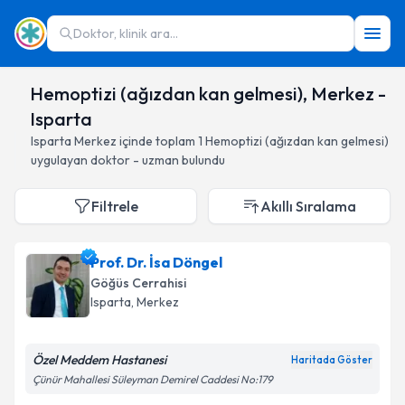
Doktor, klinik ara...
Hemoptizi (ağızdan kan gelmesi), Merkez -
Isparta
Isparta
Merkez
içinde toplam
1
Hemoptizi (ağızdan kan gelmesi)
uygulayan doktor - uzman bulundu
Filtrele
Akıllı Sıralama
Prof. Dr. İsa Döngel
Göğüs Cerrahisi
Isparta
, Merkez
Özel Meddem Hastanesi
Haritada Göster
Çünür Mahallesi Süleyman Demirel Caddesi No:179