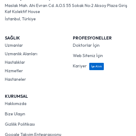
Maslak Mah. Ahi Evran Cd. A.O.S 55 Sokak No:2 Aksoy Plaza Giriş
Kat Kolektif House
İstanbul, Türkiye
SAĞLIK
PROFESYONELLER
Uzmanlar
Doktorlar İçin
Uzmanlık Alanları
Web Siteniz İçin
Hastalıklar
Kariyer
İşe Alım
Hizmetler
Hastaneler
KURUMSAL
Hakkımızda
Bize Ulaşın
Gizlilik Politikası
Google Takvim Entegrasyonu