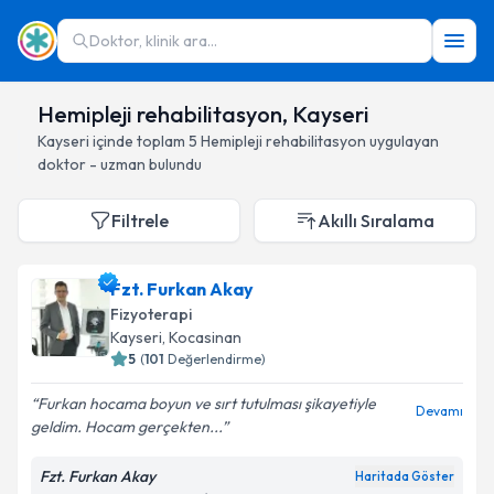
Doktor, klinik ara...
Hemipleji rehabilitasyon, Kayseri
Kayseri
içinde toplam
5
Hemipleji rehabilitasyon
uygulayan
doktor - uzman bulundu
Filtrele
Akıllı Sıralama
Fzt. Furkan Akay
Fizyoterapi
Kayseri
, Kocasinan
5
(
101
Değerlendirme)
Furkan hocama boyun ve sırt tutulması şikayetiyle
Devamı
geldim. Hocam gerçekten...
Fzt. Furkan Akay
Haritada Göster