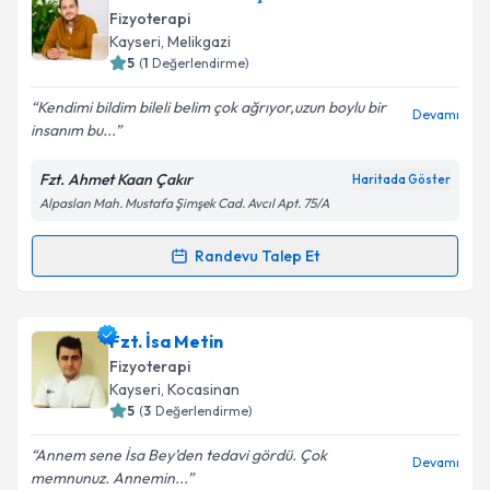
oluşturun. Size bu uzmandan randevu almanız için bir
Fizyoterapi
takvim hazırlandığında e-posta ile bilgilendireceğiz.
Kayseri
, Melikgazi
5
(
1
Değerlendirme)
E-posta Adresiniz
Kendimi bildim bileli belim çok ağrıyor,uzun boylu bir
Devamı
insanım bu...
Fzt. Ahmet Kaan Çakır
Haritada Göster
Kişisel verilerimin işlenmesine ilişkin
Aydınlatma
Alpaslan Mah. Mustafa Şimşek Cad. Avcıl Apt. 75/A
Metni
'ni okudum ve kişisel verilerimin belirtilen
kapsamda işlenmesini kabul ediyorum.
Randevu Talep Et
Randevu Takvimi Talebi
Takvim Talebini Gönder
Fzt. Ahmet Kaan Çakır
için randevu takvimi talebi
Fzt. İsa Metin
oluşturun. Size bu uzmandan randevu almanız için bir
Fizyoterapi
takvim hazırlandığında e-posta ile bilgilendireceğiz.
Kayseri
, Kocasinan
5
(
3
Değerlendirme)
E-posta Adresiniz
Annem sene İsa Bey’den tedavi gördü. Çok
Devamı
memnunuz. Annemin...