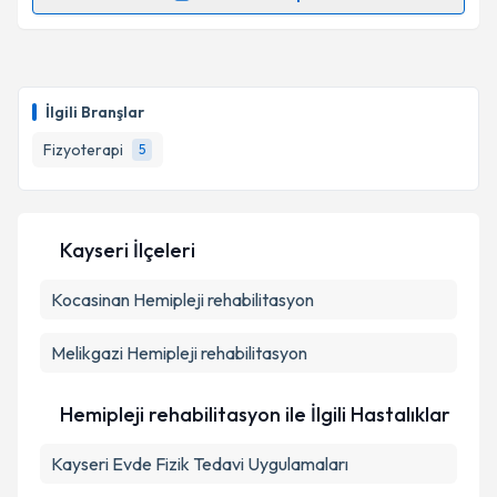
Randevu Takvimi Talebi
Takvim Talebini Gönder
Fzt. Ayşe Gül Ozkan
için randevu takvimi talebi
oluşturun. Size bu uzmandan randevu almanız için bir
İlgili Branşlar
takvim hazırlandığında e-posta ile bilgilendireceğiz.
Fizyoterapi
5
E-posta Adresiniz
Kayseri İlçeleri
Kişisel verilerimin işlenmesine ilişkin
Aydınlatma
Kocasinan
Metni
Hemipleji rehabilitasyon
'ni okudum ve kişisel verilerimin belirtilen
kapsamda işlenmesini kabul ediyorum.
Melikgazi
Hemipleji rehabilitasyon
Takvim Talebini Gönder
Hemipleji rehabilitasyon ile İlgili Hastalıklar
Kayseri Evde Fizik Tedavi Uygulamaları