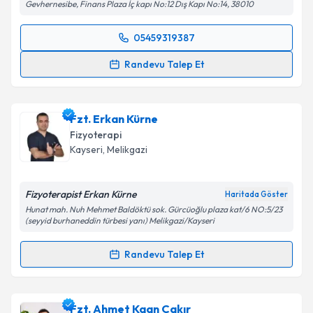
Gevhernesibe, Finans Plaza İç kapı No:12 Dış Kapı No:14, 38010
05459319387
Randevu Takvimi Talebi
Randevu Talep Et
Fzt. Furkan Akay
için randevu takvimi talebi
oluşturun. Size bu uzmandan randevu almanız için bir
Fzt. Erkan Kürne
takvim hazırlandığında e-posta ile bilgilendireceğiz.
Fizyoterapi
E-posta Adresiniz
Kayseri
, Melikgazi
Fizyoterapist Erkan Kürne
Haritada Göster
Hunat mah. Nuh Mehmet Baldöktü sok. Gürcüoğlu plaza kat/6 NO:5/23
Kişisel verilerimin işlenmesine ilişkin
Aydınlatma
(seyyid burhaneddin türbesi yanı) Melikgazi/Kayseri
Metni
'ni okudum ve kişisel verilerimin belirtilen
kapsamda işlenmesini kabul ediyorum.
Randevu Talep Et
Randevu Takvimi Talebi
Takvim Talebini Gönder
Fzt. Erkan Kürne
için randevu takvimi talebi
Fzt. Ahmet Kaan Çakır