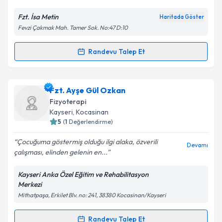
Fzt. İsa Metin
Haritada Göster
Kişisel verilerimin işlenmesine ilişkin
Aydınlatma
Fevzi Çakmak Mah. Tamer Sok. No:47 D:10
Metni
'ni okudum ve kişisel verilerimin belirtilen
kapsamda işlenmesini kabul ediyorum.
Randevu Talep Et
Randevu Takvimi Talebi
Takvim Talebini Gönder
Fzt. İsa Metin
için randevu takvimi talebi oluşturun.
Fzt. Ayşe Gül Ozkan
Size bu uzmandan randevu almanız için bir takvim
Fizyoterapi
hazırlandığında e-posta ile bilgilendireceğiz.
Kayseri
, Kocasinan
5
(
1
Değerlendirme)
E-posta Adresiniz
Çocuğuma göstermiş olduğu ilgi alaka, özverili
Devamı
çalışması, elinden gelenin en...
Kayseri Anka Özel Eğitim ve Rehabilitasyon
Kişisel verilerimin işlenmesine ilişkin
Aydınlatma
Merkezi
Metni
'ni okudum ve kişisel verilerimin belirtilen
Mithatpaşa, Erkilet Blv. no: 241, 38380 Kocasinan/Kayseri
kapsamda işlenmesini kabul ediyorum.
Randevu Talep Et