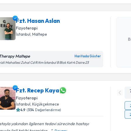
Fzt. Hasa
uzmandan ra
Fzt. Hasan Aslan
posta ile bi
Fizyoterapi
E-posta Ad
İstanbul
, Maltepe
B
Therapy Maltepe
Haritada Göster
Kişisel
izli Mahallesi Zuhal Cd Ritim İstanbul B Blok Kat:4 Daire:23
okudum
işlenm
Fzt. Recep Kaya
Fizyoterapi
İstanbul
, Küçükçekmece
4.9
(
334
Değerlendirme)
tayla yakından ilgilenen tedavi sürecinde hastayı
nuyla ilgili takibi terapiden...
Devamı