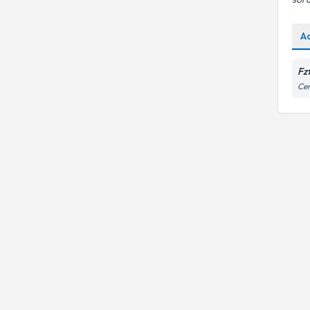
A
Fz
Cen