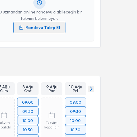
resiniz
u uzmandan online randevu alabileceğin bir
takvimi bulunmuyor.
Randevu Talep Et
 verilerimin işlenmesine ilişkin
Aydınlatma Metni
'ni
 ve kişisel verilerimin belirtilen kapsamda
esini kabul ediyorum.
Takvim Talebini Gönder
7 Ağu
8 Ağu
9 Ağu
10 Ağu
Cum
Cmt
Paz
Pzt
09:00
09:00
09:30
09:30
10:00
10:00
Takvim
Takvim
palıdır
kapalıdır
10:30
10:30