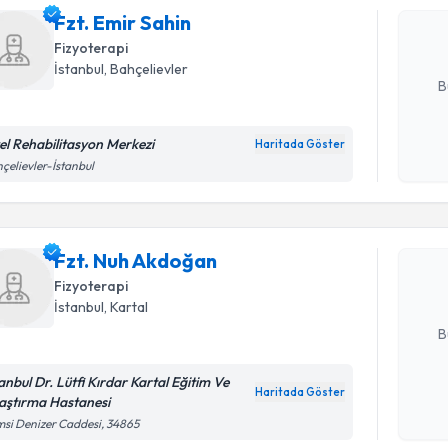
Fzt. Emir Sahin
posta ile bi
Fizyoterapi
E-posta Ad
İstanbul
, Bahçelievler
B
el Rehabilitasyon Merkezi
Haritada Göster
Kişisel
Randevu T
çelievler-İstanbul
okudum
işlenm
Fzt. Nuh 
uzmandan ra
Fzt. Nuh Akdoğan
posta ile bi
Fizyoterapi
İstanbul
, Kartal
E-posta Ad
B
tanbul Dr. Lütfi Kırdar Kartal Eğitim Ve
Haritada Göster
aştırma Hastanesi
Kişisel
Randevu T
si Denizer Caddesi, 34865
okudum
işlenm