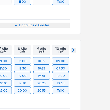
11:00
11:00
Daha Fazla Göster
7 Ağu
8 Ağu
9 Ağu
10 Ağu
Cum
Cmt
Paz
Pzt
21:00
18:00
18:55
09:00
21:30
18:30
19:25
09:30
22:00
19:00
19:55
10:00
22:30
19:30
20:25
10:30
23:00
20:00
20:55
11:00