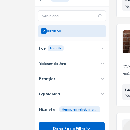
Ah
Yen
İstanbul
İlçe
Pendik
Yakınımda Ara
Diz
oldu
Branşlar
Konumuma yakın uzmanları
Ataşehir
göster
Fz
Beylikdüzü
İlgi Alanları
Yay
Fatih
Hizmetler
Hemipleji rehabilitasyon
Fizyoterapi
Şişli
Mezuniyet
Bel Fıtığı
Daha Fazla Filtre
Bakırköy