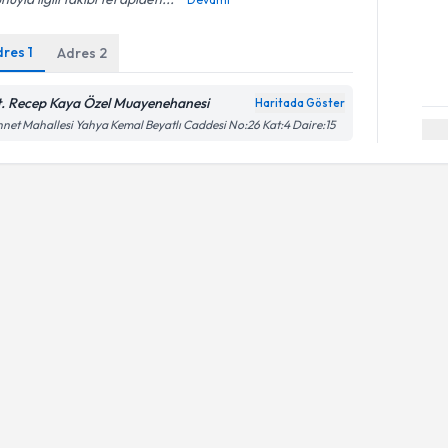
dres
1
Adres
2
t. Recep Kaya Özel Muayenehanesi
Haritada Göster
net Mahallesi Yahya Kemal Beyatlı Caddesi No:26 Kat:4 Daire:15