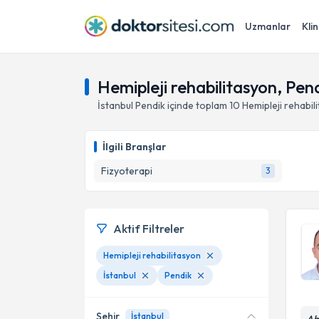
Uzmanlar
Klin
Hemipleji rehabilitasyon, Pend
İstanbul
Pendik
içinde toplam
10
Hemipleji rehabil
İlgili Branşlar
Fizyoterapi
3
Aktif Filtreler
Hemipleji rehabilitasyon
İstanbul
Pendik
Şehir
İstanbul