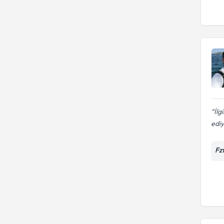
İlg
edi
Fz