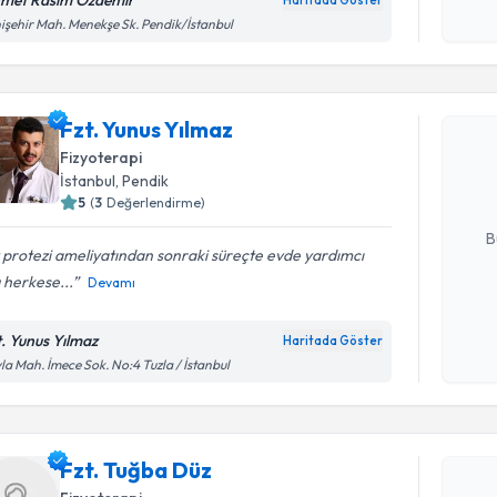
met Rasim Özdemir
Haritada Göster
Kişisel
işehir Mah. Menekşe Sk. Pendik/İstanbul
okudum
Randevu T
işlenm
Fzt. Yunu
Fzt. Yunus Yılmaz
uzmandan ra
Fizyoterapi
posta ile bi
İstanbul
, Pendik
5
(
3
Değerlendirme)
E-posta Ad
B
 protezi ameliyatından sonraki süreçte evde yardımcı
 herkese...
Devamı
Kişisel
okudum
t. Yunus Yılmaz
Haritada Göster
Randevu T
işlenm
la Mah. İmece Sok. No:4 Tuzla / İstanbul
Fzt. Tuğb
uzmandan ra
Fzt. Tuğba Düz
posta ile bi