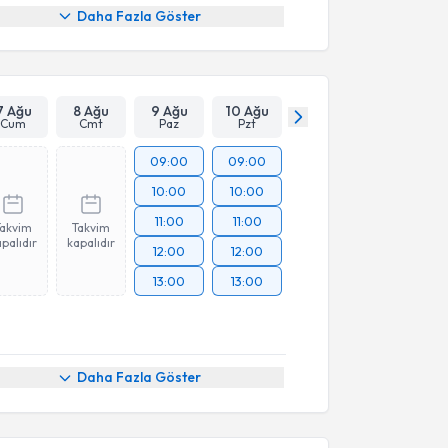
Daha Fazla Göster
7 Ağu
8 Ağu
9 Ağu
10 Ağu
Cum
Cmt
Paz
Pzt
09:00
09:00
10:00
10:00
11:00
11:00
Takvim
Takvim
palıdır
kapalıdır
12:00
12:00
13:00
13:00
akvimi Talebi
Daha Fazla Göster
Sahin
için randevu takvimi talebi oluşturun. Size bu
ndevu almanız için bir takvim hazırlandığında e-