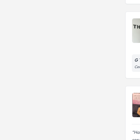
G 
Cev
Has
soru