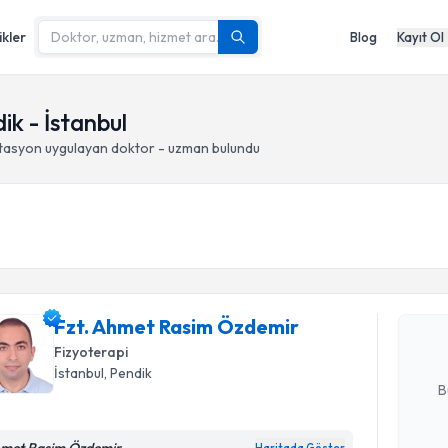
ikler
Blog
Kayıt Ol
ik - İstanbul
itasyon
uygulayan doktor - uzman bulundu
Randevu T
Fzt. Ahme
oluşturun. 
Fzt. Ahmet Rasim Özdemir
hazırlandığ
Fizyoterapi
E-posta Ad
İstanbul
, Pendik
B