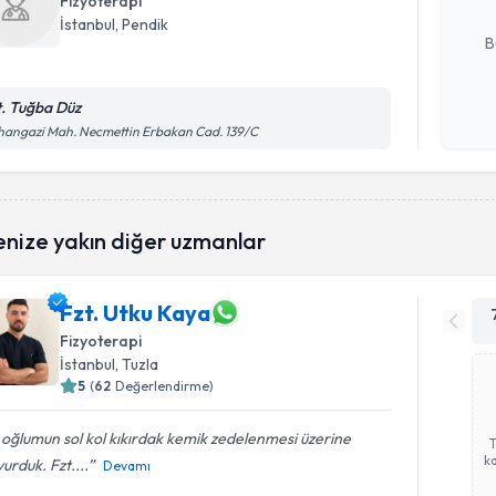
Fizyoterapi
E-posta Ad
İstanbul
, Pendik
B
t. Tuğba Düz
Kişisel
angazi Mah. Necmettin Erbakan Cad. 139/C
okudum
işlenm
enize yakın diğer uzmanlar
Fzt. Utku Kaya
Fizyoterapi
İstanbul
, Tuzla
5
(
62
Değerlendirme)
 oğlumun sol kol kıkırdak kemik zedelenmesi üzerine
ka
urduk. Fzt....
Devamı