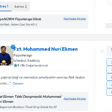
dres
1
Adres
2
zyoNORM Fizyoterapi Klinik
Haritada Göster
la Mah. Vatan Cad. No:40-L
Fzt. Muhammed Nuri Ekmen
Fizyoterapi
İstanbul
, Kadıköy
5
(
34
Değerlendirme)
çapraz bağ ve menisküs ameliyatım sonrası fizik tedavi
cimi...
Devamı
el Ekmen Tıbbi Danışmanlık Muhammed
Haritada Göster
ri Ekmen
bsporium Bostancı Tünel Girişi Sokak No:10