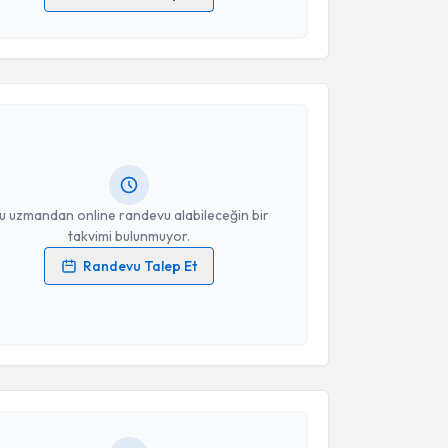
 verilerimin işlenmesine ilişkin
Aydınlatma Metni
'ni
 ve kişisel verilerimin belirtilen kapsamda
akvimi Talebi
esini kabul ediyorum.
s Yılmaz
için randevu takvimi talebi oluşturun. Size bu
Takvim Talebini Gönder
ndevu almanız için bir takvim hazırlandığında e-
lgilendireceğiz.
resiniz
u uzmandan online randevu alabileceğin bir
takvimi bulunmuyor.
Randevu Talep Et
 verilerimin işlenmesine ilişkin
Aydınlatma Metni
'ni
 ve kişisel verilerimin belirtilen kapsamda
akvimi Talebi
esini kabul ediyorum.
a Düz
için randevu takvimi talebi oluşturun. Size bu
Takvim Talebini Gönder
ndevu almanız için bir takvim hazırlandığında e-
lgilendireceğiz.