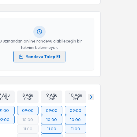
n Aslan
için randevu takvimi talebi oluşturun. Size bu
ndevu almanız için bir takvim hazırlandığında e-
Takvim Talebini Gönder
lgilendireceğiz.
resiniz
u uzmandan online randevu alabileceğin bir
takvimi bulunmuyor.
Randevu Talep Et
 verilerimin işlenmesine ilişkin
Aydınlatma Metni
'ni
 ve kişisel verilerimin belirtilen kapsamda
esini kabul ediyorum.
Takvim Talebini Gönder
7 Ağu
8 Ağu
9 Ağu
10 Ağu
Cum
Cmt
Paz
Pzt
21:00
09:00
09:00
09:00
22:00
10:00
10:00
10:00
11:00
11:00
11:00