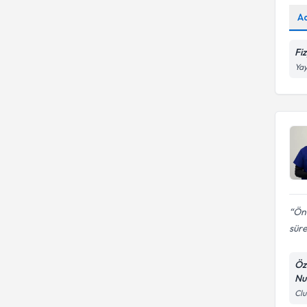
A
Fi
Yay
Ön 
süre
Öz
Nu
Clu