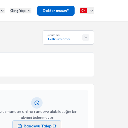
Giriş Yap
Doktor musun?
Sıralama
Akıllı Sıralama
akvimi Talebi
t Rasim Özdemir
için randevu takvimi talebi
Size bu uzmandan randevu almanız için bir takvim
ında e-posta ile bilgilendireceğiz.
resiniz
u uzmandan online randevu alabileceğin bir
takvimi bulunmuyor.
Randevu Talep Et