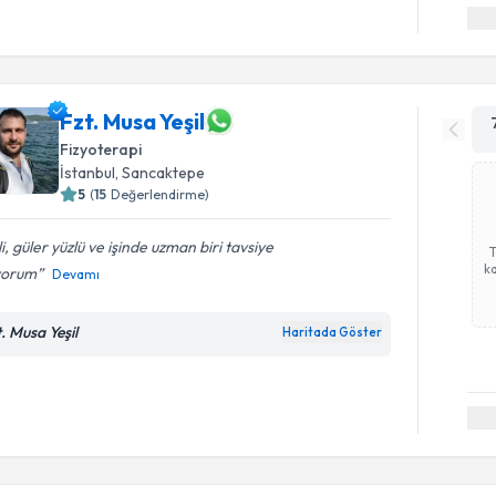
Fzt. Musa Yeşil
Fizyoterapi
İstanbul
, Sancaktepe
5
(
15
Değerlendirme)
ili, güler yüzlü ve işinde uzman biri tavsiye
ka
yorum
Devamı
t. Musa Yeşil
Haritada Göster
Randevu T
Fzt. Emir 
uzmandan ra