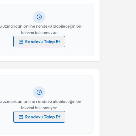
lgilendireceğiz.
resiniz
u uzmandan online randevu alabileceğin bir
takvimi bulunmuyor.
Randevu Talep Et
 verilerimin işlenmesine ilişkin
Aydınlatma Metni
'ni
akvimi Talebi
 ve kişisel verilerimin belirtilen kapsamda
esini kabul ediyorum.
Akdoğan
için randevu takvimi talebi oluşturun. Size bu
ndevu almanız için bir takvim hazırlandığında e-
Takvim Talebini Gönder
lgilendireceğiz.
resiniz
u uzmandan online randevu alabileceğin bir
takvimi bulunmuyor.
Randevu Talep Et
 verilerimin işlenmesine ilişkin
Aydınlatma Metni
'ni
akvimi Talebi
 ve kişisel verilerimin belirtilen kapsamda
esini kabul ediyorum.