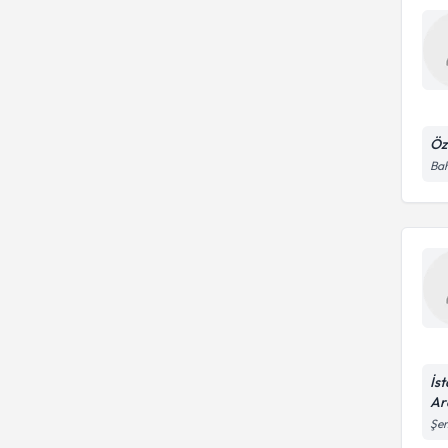
Öz
Bah
İs
Ar
Şem