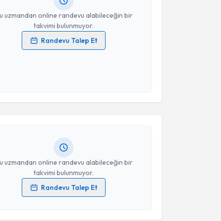
resiniz
u uzmandan online randevu alabileceğin bir
takvimi bulunmuyor.
Randevu Talep Et
 verilerimin işlenmesine ilişkin
Aydınlatma Metni
'ni
 ve kişisel verilerimin belirtilen kapsamda
esini kabul ediyorum.
akvimi Talebi
Takvim Talebini Gönder
etül Bal
için randevu takvimi talebi oluşturun. Size bu
ndevu almanız için bir takvim hazırlandığında e-
lgilendireceğiz.
resiniz
u uzmandan online randevu alabileceğin bir
takvimi bulunmuyor.
Randevu Talep Et
 verilerimin işlenmesine ilişkin
Aydınlatma Metni
'ni
 ve kişisel verilerimin belirtilen kapsamda
akvimi Talebi
esini kabul ediyorum.