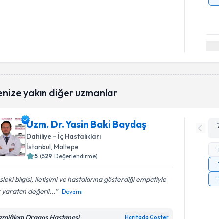
enize yakın diğer uzmanlar
Uzm. Dr. Yasin Baki Baydaş
Dahiliye - İç Hastalıkları
İstanbul
, Maltepe
5
(
529
Değerlendirme)
leki bilgisi, iletişimi ve hastalarına gösterdiği empatiyle
 yaratan değerli...
Devamı
zmiâlem Dragos Hastanesi
Haritada Göster