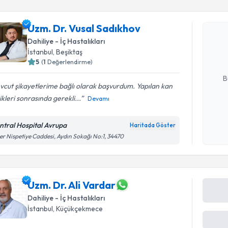
Uzm. Dr. 
Uzm. Dr. Vusal Sadıkhov
Size bu uzm
Dahiliye - İç Hastalıkları
hazırlandığ
İstanbul
, Beşiktaş
5
(
1
Değerlendirme)
E-posta Ad
B
cut şikayetlerime bağlı olarak başvurdum. Yapılan kan
ikleri sonrasında gerekli...
Devamı
Kişisel
okudum
ntral Hospital Avrupa
Haritada Göster
işlenm
ler Nispetiye Caddesi, Aydın Sokağı No:1, 34470
Uzm. Dr. Ali Vardar
Dahiliye - İç Hastalıkları
İstanbul
, Küçükçekmece