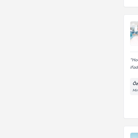
Hoc
ifad
Öz
Mim