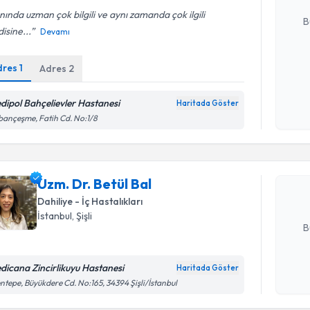
E-posta Ad
nında uzman çok bilgili ve aynı zamanda çok ilgili
B
isine...
Devamı
dres
1
Adres
2
Kişisel
okudum
işlenm
dipol Bahçelievler Hastanesi
Haritada Göster
Randevu T
ançeşme, Fatih Cd. No:1/8
Uzm. Dr. B
uzmandan ra
Uzm. Dr. Betül Bal
posta ile bi
Dahiliye - İç Hastalıkları
E-posta Ad
İstanbul
, Şişli
B
dicana Zincirlikuyu Hastanesi
Haritada Göster
Kişisel
ntepe, Büyükdere Cd. No:165, 34394 Şişli/İstanbul
okudum
Randevu T
işlenm