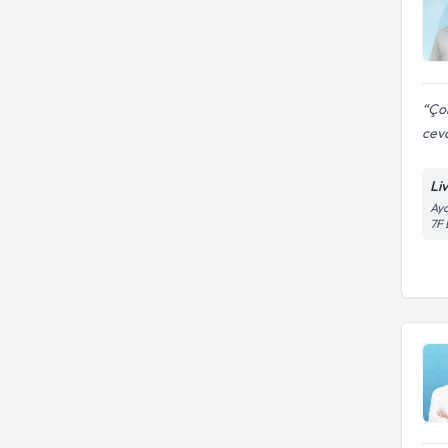
Çok
ceva
Li
Aya
7F 