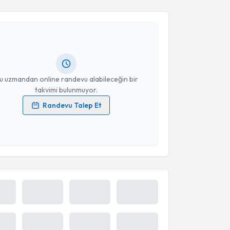
Vusal Sadıkhov
için randevu takvimi talebi oluşturun.
Takvim Talebini Gönder
andan randevu almanız için bir takvim
ında e-posta ile bilgilendireceğiz.
resiniz
u uzmandan online randevu alabileceğin bir
takvimi bulunmuyor.
Randevu Talep Et
 verilerimin işlenmesine ilişkin
Aydınlatma Metni
'ni
 ve kişisel verilerimin belirtilen kapsamda
esini kabul ediyorum.
Takvim Talebini Gönder