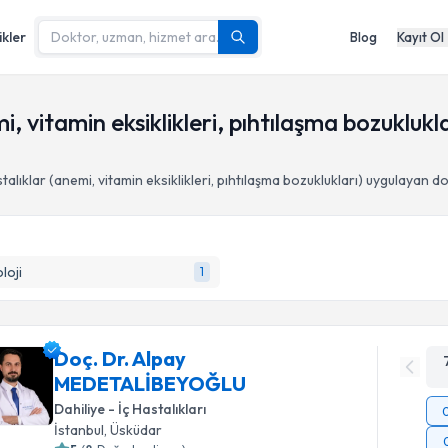
ikler
Blog
Kayıt Ol
, vitamin eksiklikleri, pıhtılaşma bozuklukl
alıklar (anemi, vitamin eksiklikleri, pıhtılaşma bozuklukları)
uygulayan do
loji
1
Doç. Dr. Alpay
MEDETALİBEYOĞLU
Dahiliye - İç Hastalıkları
İstanbul
, Üsküdar