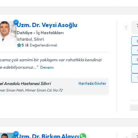
Uzm. Dr. Veysi Asoğlu
Dahiliye - İç Hastalıkları
İstanbul
, Silivri
5
(
8
Değerlendirme)
amız çok samimi bir yaklaşımı var rahatlıkla kendinizi
e edebiliyorsunuz...
Devamı
el Anadolu Hastanesi Silivri
Haritada Göster
ar Sinan Mah, Mimar Sinan Cd. No:72
Uzm. Dr. Birkan Alaycı