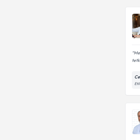
Mev
tetk
Ce
Eti