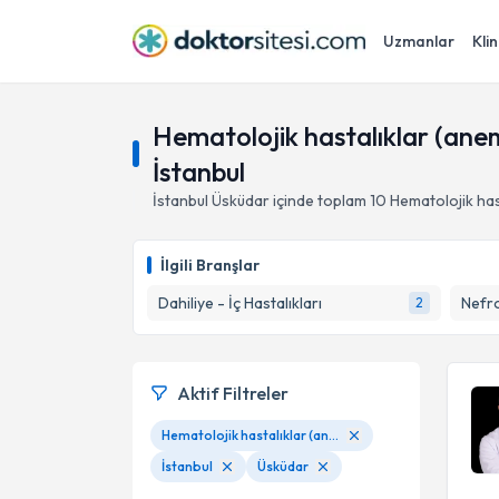
Uzmanlar
Klin
Hematolojik hastalıklar (anemi
İstanbul
İstanbul
Üsküdar
içinde toplam
10
Hematolojik hast
İlgili Branşlar
Dahiliye - İç Hastalıkları
Nefro
2
Aktif Filtreler
Hematolojik hastalıklar (anemi, vitamin eksiklikleri, pıhtılaşma bozuklukları)
İstanbul
Üsküdar