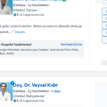
Dahiliye - İç Hastalıkları
İstanbul
, Sarıyer
5
(
2
Değerlendirme)
 güler yüzlü bi doktor. Bütün sorularımı dikkatle dinleyip
pladı,...
Devamı
v Hospital Vadistanbul
Haritada Göster
zağa Mahallesi, Kemerburgaz Caddesi, Vadistanbul Park Etabı,
Blok, 34396
Randevu T
Doç. Dr. Veysel Kıdır
Doç. Dr. V
Dahiliye - İç Hastalıkları
+
1
diğer
bu uzmandan
İstanbul
, Bahçelievler
posta ile bi
5
(
3
Değerlendirme)