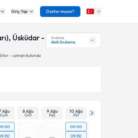
Giriş Yap
Doktor musun?
arı), Üsküdar -
Sıralama
Akıllı Sıralama
ktor - uzman bulundu
7 Ağu
8 Ağu
9 Ağu
10 Ağu
Cum
Cmt
Paz
Pzt
09:00
09:00
09:30
09:30