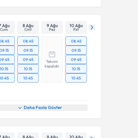
7 Ağu
8 Ağu
9 Ağu
10 Ağu
Cum
Cmt
Paz
Pzt
08:45
08:45
08:45
09:15
09:15
09:15
09:45
09:45
09:45
Takvim
kapalıdır
10:15
10:15
10:15
10:45
10:45
10:45
Daha Fazla Göster
7 Ağu
8 Ağu
9 Ağu
10 Ağu