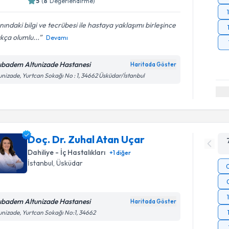
5
(
8
Değerlendirme)
nındaki bilgi ve tecrübesi ile hastaya yaklaşımı birleşince
kça olumlu...
Devamı
ıbadem Altunizade Hastanesi
Haritada Göster
unizade, Yurtcan Sokağı No : 1, 34662 Üsküdar/İstanbul
Doç. Dr. Zuhal Atan Uçar
Dahiliye - İç Hastalıkları
+
1
diğer
İstanbul
, Üsküdar
ıbadem Altunizade Hastanesi
Haritada Göster
unizade, Yurtcan Sokağı No:1, 34662