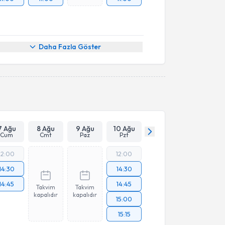
Daha Fazla Göster
7 Ağu
8 Ağu
9 Ağu
10 Ağu
Cum
Cmt
Paz
Pzt
12:00
12:00
14:30
14:30
14:45
14:45
Takvim
Takvim
kapalıdır
kapalıdır
15:00
15:15