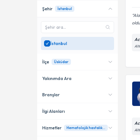
Şehir
İstanbul
Ala
oldu
Ac
İstanbul
Alt
İlçe
Üsküdar
Yakınımda Ara
Branşlar
Konumuma yakın uzmanları
Bahçelievler
göster
Beşiktaş
İlgi Alanları
Kadıköy
Ac
Hizmetler
Hematolojik hastalıklar (anemi, vitamin eksiklikleri, pıhtılaşma bozuklukları)
Dahiliye - İç Hastalıkları
Alt
Şişli