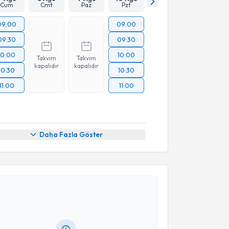
Cum
Cmt
Paz
Pzt
09:00
09:00
09:30
09:30
10:00
10:00
Takvim
Takvim
kapalıdır
kapalıdır
10:30
10:30
11:00
11:00
Daha Fazla Göster
akvimi Talebi
eysel Kıdır
için randevu takvimi talebi oluşturun. Size
 randevu almanız için bir takvim hazırlandığında e-
lgilendireceğiz.