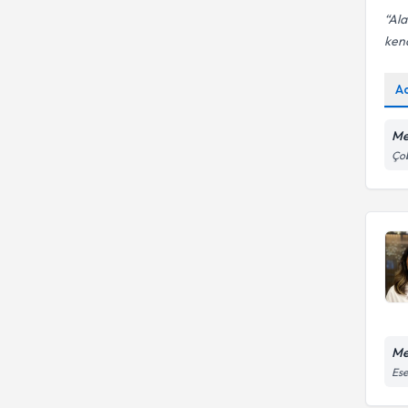
Ala
kend
A
Me
Çob
Me
Ese