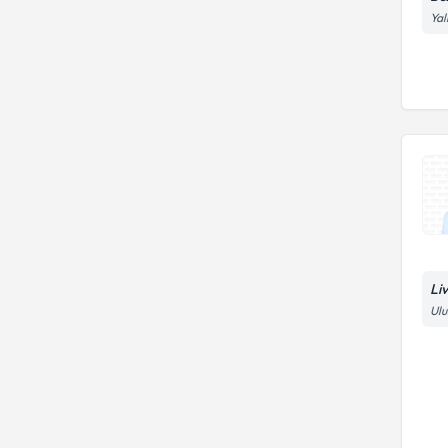
Kolesterol yüksekliği tedavisi
Yal
Li
Ul