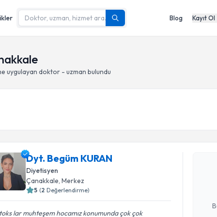
ikler
Blog
Kayıt Ol
anakkale
me
uygulayan doktor - uzman bulundu
Randevu T
Dyt. Beg
Dyt. Begüm KURAN
bu uzmandan
Diyetisyen
posta ile bi
Çanakkale
, Merkez
5
(
2
Değerlendirme)
E-posta Ad
B
toks lar muhteşem hocamız konumunda çok çok