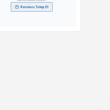
Randevu Talep Et
 verilerimin işlenmesine ilişkin
Aydınlatma Metni
'ni
 ve kişisel verilerimin belirtilen kapsamda
esini kabul ediyorum.
Takvim Talebini Gönder