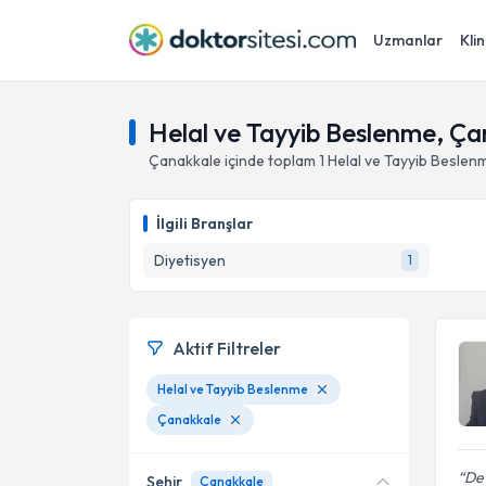
Uzmanlar
Klin
Helal ve Tayyib Beslenme, Ç
Çanakkale
içinde toplam
1
Helal ve Tayyib Beslen
İlgili Branşlar
Diyetisyen
1
Aktif Filtreler
Helal ve Tayyib Beslenme
Çanakkale
De
Şehir
Çanakkale