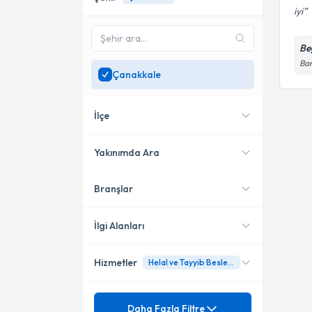
iyi
Be
Ban
Çanakkale
İlçe
Yakınımda Ara
Branşlar
Konumuma yakın uzmanları
Merkez
göster
İlgi Alanları
Hizmetler
Helal ve Tayyib Beslenme
Diyetisyen
Mezuniyet
Akdeniz Tipi Beslenme
Daha Fazla Filtre