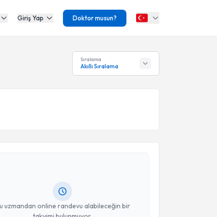
Giriş Yap
Doktor musun?
Sıralama
Akıllı Sıralama
akvimi Talebi
üm KURAN
için randevu takvimi talebi oluşturun. Size
 randevu almanız için bir takvim hazırlandığında e-
lgilendireceğiz.
resiniz
u uzmandan online randevu alabileceğin bir
takvimi bulunmuyor.