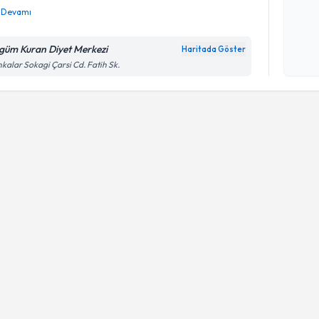
Devamı
Kişisel
okudum
güm Kuran Diyet Merkezi
Haritada Göster
işlenm
kalar Sokagi Çarsi Cd. Fatih Sk.