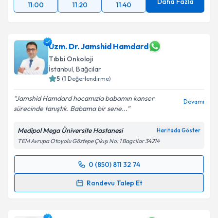
Daha Fazla
11:00
11:20
11:40
Uzm. Dr. Jamshid Hamdard
Tıbbi Onkoloji
İstanbul
, Bağcılar
5
(
1
Değerlendirme)
Jamshid Hamdard hocamızla babamın kanser
Devamı
sürecinde tanıştık. Babama bir sene...
Medipol Mega Üniversite Hastanesi
Haritada Göster
TEM Avrupa Otoyolu Göztepe Çıkışı No: 1 Bagcilar 34214
0 (850) 811 32 74
Randevu Takvimi Talebi
Randevu Talep Et
Uzm. Dr. Jamshid Hamdard
için randevu takvimi
talebi oluşturun. Size bu uzmandan randevu almanız