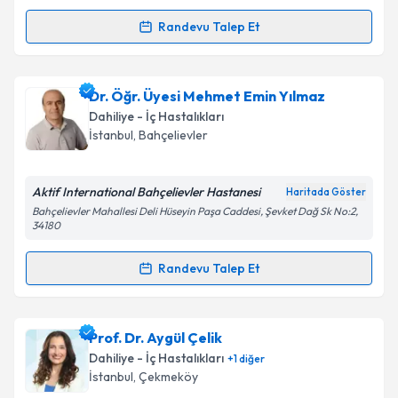
Kişisel verilerimin işlenmesine ilişkin
Aydınlatma
Randevu Talep Et
Metni
'ni okudum ve kişisel verilerimin belirtilen
Randevu Takvimi Talebi
kapsamda işlenmesini kabul ediyorum.
Uzm. Dr. Fatma Kurt
için randevu takvimi talebi
Dr. Öğr. Üyesi Mehmet Emin Yılmaz
Takvim Talebini Gönder
oluşturun. Size bu uzmandan randevu almanız için bir
Dahiliye - İç Hastalıkları
takvim hazırlandığında e-posta ile bilgilendireceğiz.
İstanbul
, Bahçelievler
E-posta Adresiniz
Aktif International Bahçelievler Hastanesi
Haritada Göster
Bahçelievler Mahallesi Deli Hüseyin Paşa Caddesi, Şevket Dağ Sk No:2,
34180
Kişisel verilerimin işlenmesine ilişkin
Aydınlatma
Randevu Talep Et
Metni
'ni okudum ve kişisel verilerimin belirtilen
Randevu Takvimi Talebi
kapsamda işlenmesini kabul ediyorum.
Dr. Öğr. Üyesi Mehmet Emin Yılmaz
için randevu
Prof. Dr. Aygül Çelik
Takvim Talebini Gönder
takvimi talebi oluşturun. Size bu uzmandan randevu
Dahiliye - İç Hastalıkları
+
1
diğer
almanız için bir takvim hazırlandığında e-posta ile
İstanbul
, Çekmeköy
bilgilendireceğiz.