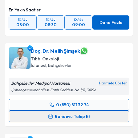
En Yakın Saatler
10 Ağu
10 Ağu
10 Ağu
Daha Fazla
08:00
08:30
09:00
Doç. Dr. Melih Şimşek
Tıbbi Onkoloji
İstanbul
, Bahçelievler
Bahçelievler Medipol Hastanesi
Haritada Göster
Çobançesme Mahallesi, Fatih Caddesi, No:1/8, 34196
0 (850) 811 32 74
Randevu Takvimi Talebi
Randevu Talep Et
Doç. Dr. Melih Şimşek
için randevu takvimi talebi
oluşturun. Size bu uzmandan randevu almanız için bir