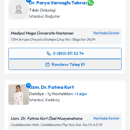
için bir takvim hazırlandığında e-posta ile
Dr. Parya Varnaghı Tabrızı
bilgilendireceğiz.
Tıbbi Onkoloji
İstanbul
, Bağcılar
E-posta Adresiniz
Medipol Mega Üniversite Hastanesi
Haritada Göster
TEM Avrupa Otoyolu Göztepe Çıkışı No: 1 Bagcilar 34214
Kişisel verilerimin işlenmesine ilişkin
Aydınlatma
0 (850) 811 32 74
Metni
'ni okudum ve kişisel verilerimin belirtilen
Randevu Takvimi Talebi
kapsamda işlenmesini kabul ediyorum.
Randevu Talep Et
Dr. Parya Varnaghı Tabrızı
için randevu takvimi
Takvim Talebini Gönder
talebi oluşturun. Size bu uzmandan randevu almanız
Uzm. Dr. Fatma Kurt
için bir takvim hazırlandığında e-posta ile
bilgilendireceğiz.
Dahiliye - İç Hastalıkları
+
2
diğer
İstanbul
, Kadıköy
E-posta Adresiniz
Uzm. Dr. Fatma Kurt Özel Muayenehane
Haritada Göster
Caddebostan Mah. Caddebostan Plaj Yolu Sok. No:1 K:4 D:15