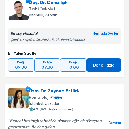
Doç. Dr. Deniz Işık
takvim hazırlandığında e-posta ile bilgilendireceğiz.
Tıbbi Onkoloji
E-posta Adresiniz
İstanbul
, Pendik
Emsey Hospital
Haritada Göster
Çamlık, Selçuklu Cd. No:22, 34912 Pendik/İstanbul
Kişisel verilerimin işlenmesine ilişkin
Aydınlatma
Metni
'ni okudum ve kişisel verilerimin belirtilen
En Yakın Saatler
kapsamda işlenmesini kabul ediyorum.
10 Ağu
10 Ağu
10 Ağu
Daha Fazla
09:00
09:30
10:00
Takvim Talebini Gönder
Uzm. Dr. Zeynep Ertürk
Romatoloji
+
1
diğer
İstanbul
, Üsküdar
4.9
(
169
Değerlendirme)
Behçet hastalığı sebebiyle oldukça ağır bir süreçten
Devamı
geçiyordum. Beyine giden...