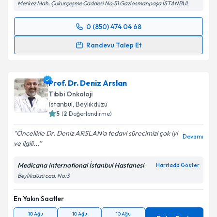
Merkez Mah. Çukurçeşme Caddesi No:51 Gaziosmanpaşa İSTANBUL
0 (850) 474 04 68
Randevu Takvimi Talebi
Randevu Talep Et
Prof. Dr. Doğan Uncu
için randevu takvimi talebi
oluşturun. Size bu uzmandan randevu almanız için bir
Prof. Dr. Deniz Arslan
takvim hazırlandığında e-posta ile bilgilendireceğiz.
Tıbbi Onkoloji
E-posta Adresiniz
İstanbul
, Beylikdüzü
5
(
2
Değerlendirme)
Öncelikle Dr. Deniz ARSLAN'a tedavi sürecimizi çok iyi
Devamı
ve ilgili...
Kişisel verilerimin işlenmesine ilişkin
Aydınlatma
Metni
'ni okudum ve kişisel verilerimin belirtilen
Medicana International İstanbul Hastanesi
Haritada Göster
kapsamda işlenmesini kabul ediyorum.
Beylikdüzü cad. No:3
En Yakın Saatler
Takvim Talebini Gönder
10 Ağu
10 Ağu
10 Ağu