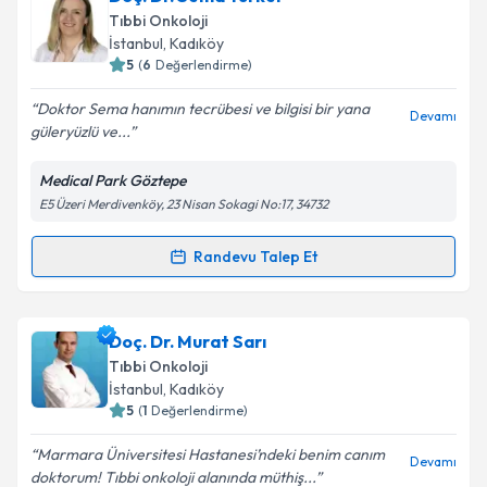
talebi oluşturun. Size bu uzmandan randevu almanız
Takvim Talebini Gönder
Tıbbi Onkoloji
için bir takvim hazırlandığında e-posta ile
İstanbul
, Kadıköy
bilgilendireceğiz.
5
(
6
Değerlendirme)
E-posta Adresiniz
Doktor Sema hanımın tecrübesi ve bilgisi bir yana
Devamı
güleryüzlü ve...
Medical Park Göztepe
E5 Üzeri Merdivenköy, 23 Nisan Sokagi No:17, 34732
Kişisel verilerimin işlenmesine ilişkin
Aydınlatma
Metni
'ni okudum ve kişisel verilerimin belirtilen
kapsamda işlenmesini kabul ediyorum.
Randevu Talep Et
Randevu Takvimi Talebi
Takvim Talebini Gönder
Doç. Dr. Sema Türker
için randevu takvimi talebi
Doç. Dr. Murat Sarı
oluşturun. Size bu uzmandan randevu almanız için bir
Tıbbi Onkoloji
takvim hazırlandığında e-posta ile bilgilendireceğiz.
İstanbul
, Kadıköy
5
(
1
Değerlendirme)
E-posta Adresiniz
Marmara Üniversitesi Hastanesi’ndeki benim canım
Devamı
doktorum! Tıbbi onkoloji alanında müthiş...