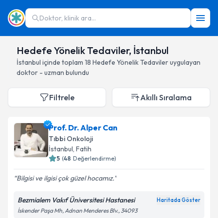
Doktor, klinik ara...
Hedefe Yönelik Tedaviler, İstanbul
İstanbul
içinde toplam
18
Hedefe Yönelik Tedaviler
uygulayan
doktor - uzman bulundu
Filtrele
Akıllı Sıralama
Prof. Dr. Alper Can
Tıbbi Onkoloji
İstanbul
, Fatih
5
(
48
Değerlendirme)
Bilgisi ve ilgisi çok güzel hocamız.
Bezmialem Vakıf Üniversitesi Hastanesi
Haritada Göster
İskender Paşa Mh, Adnan Menderes Blv., 34093