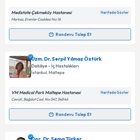
E-posta Adresiniz
Medistate Çekmeköy Hastanesi
Haritada Göster
Merkez, Erenler Caddesi No:16
Randevu Talep Et
Randevu Takvimi Talebi
Kişisel verilerimin işlenmesine ilişkin
Aydınlatma
Metni
'ni okudum ve kişisel verilerimin belirtilen
kapsamda işlenmesini kabul ediyorum.
Prof. Dr. Aygül Çelik
için randevu takvimi talebi
Uzm. Dr. Serpil Yılmaz Öztürk
oluşturun. Size bu uzmandan randevu almanız için bir
Dahiliye - İç Hastalıkları
takvim hazırlandığında e-posta ile bilgilendireceğiz.
Takvim Talebini Gönder
İstanbul
, Maltepe
E-posta Adresiniz
VM Medical Park Maltepe Hastanesi
Haritada Göster
Cevizli, Bağdat Cad. No:547, 34846
Kişisel verilerimin işlenmesine ilişkin
Aydınlatma
Randevu Talep Et
Randevu Takvimi Talebi
Metni
'ni okudum ve kişisel verilerimin belirtilen
kapsamda işlenmesini kabul ediyorum.
Uzm. Dr. Serpil Yılmaz Öztürk
için randevu takvimi
Doç. Dr. Sema Türker