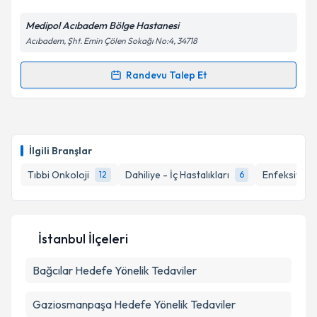
Medipol Acıbadem Bölge Hastanesi
Kişisel verilerimin işlenmesine ilişkin
Aydınlatma
Acıbadem, Şht. Emin Çölen Sokağı No:4, 34718
Metni
'ni okudum ve kişisel verilerimin belirtilen
kapsamda işlenmesini kabul ediyorum.
Randevu Talep Et
Randevu Takvimi Talebi
Takvim Talebini Gönder
Doç. Dr. Murat Sarı
için randevu takvimi talebi
oluşturun. Size bu uzmandan randevu almanız için bir
İlgili Branşlar
takvim hazırlandığında e-posta ile bilgilendireceğiz.
Tıbbi Onkoloji
Dahiliye - İç Hastalıkları
Enfeksiyon H
12
6
E-posta Adresiniz
İstanbul İlçeleri
Kişisel verilerimin işlenmesine ilişkin
Aydınlatma
Bağcılar
Metni
Hedefe Yönelik Tedaviler
'ni okudum ve kişisel verilerimin belirtilen
kapsamda işlenmesini kabul ediyorum.
Gaziosmanpaşa
Hedefe Yönelik Tedaviler