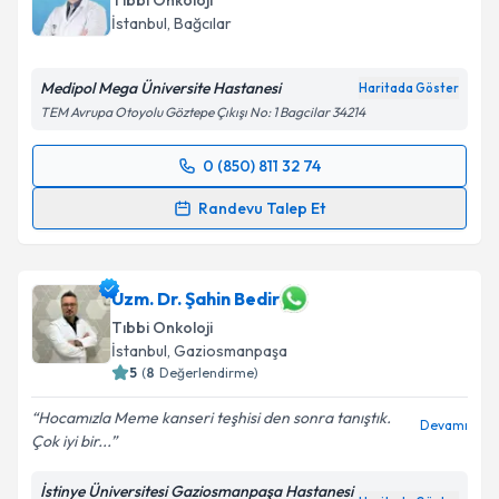
Tıbbi Onkoloji
İstanbul
, Bağcılar
Medipol Mega Üniversite Hastanesi
Haritada Göster
TEM Avrupa Otoyolu Göztepe Çıkışı No: 1 Bagcilar 34214
0 (850) 811 32 74
Randevu Takvimi Talebi
Randevu Talep Et
Dr. Hakan Koçar
için randevu takvimi talebi
oluşturun. Size bu uzmandan randevu almanız için bir
takvim hazırlandığında e-posta ile bilgilendireceğiz.
Uzm. Dr. Şahin Bedir
Tıbbi Onkoloji
E-posta Adresiniz
İstanbul
, Gaziosmanpaşa
5
(
8
Değerlendirme)
Hocamızla Meme kanseri teşhisi den sonra tanıştık.
Devamı
Çok iyi bir...
Kişisel verilerimin işlenmesine ilişkin
Aydınlatma
Metni
'ni okudum ve kişisel verilerimin belirtilen
İstinye Üniversitesi Gaziosmanpaşa Hastanesi
kapsamda işlenmesini kabul ediyorum.