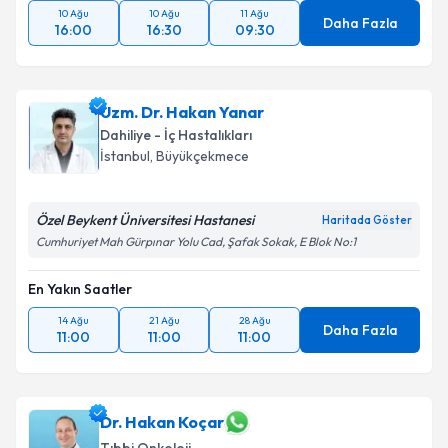
10 Ağu
10 Ağu
11 Ağu
Daha Fazla
16:00
16:30
09:30
Uzm. Dr. Hakan Yanar
Dahiliye - İç Hastalıkları
İstanbul
, Büyükçekmece
Özel Beykent Üniversitesi Hastanesi
Haritada Göster
Cumhuriyet Mah Gürpınar Yolu Cad, Şafak Sokak, E Blok No:1
En Yakın Saatler
14 Ağu
21 Ağu
28 Ağu
Daha Fazla
11:00
11:00
11:00
Dr. Hakan Koçar