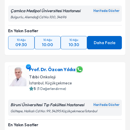
Çamlıca Medipol Üniversitesi Hastanesi
Haritada Göster
Bulgurlu, Alemdağ Cd No:100, 34696
En Yakın Saatler
10 Ağu
10 Ağu
10 Ağu
Daha Fazla
09:30
10:00
10:30
Prof. Dr. Özcan Yıldız
Tıbbi Onkoloji
İstanbul
, Küçükçekmece
5
(
1
Değerlendirme)
Biruni Üniversitesi Tıp Fakültesi Hastanesi
Haritada Göster
Gültepe, Halkalı Cd No: 99, 34295 Küçükçekmece/İstanbul
En Yakın Saatler