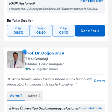
Haritada Göster
(GOP Hastanesi)
Merkez Mah. Çukurçeşme Caddesi No:51 Gaziosmanpaşa İSTANBUL
Takvim Talebini Gönder
En Yakın Saatler
10 Ağu
10 Ağu
10 Ağu
Daha Fazla
08:30
08:50
09:10
Prof. Dr. Doğan Uncu
Tıbbi Onkoloji
İstanbul
, Gaziosmanpaşa
5
(
2
Değerlendirme)
Ankara Bilkent Şehir Hastanesi’nden sonra İstanbul’da
Devamı
Medicalpark hastanesinde hasta kabulüne...
Adres
1
Adres
2
İstinye Üniversitesi Gaziosmanpaşa Hastanesi
Haritada Göster